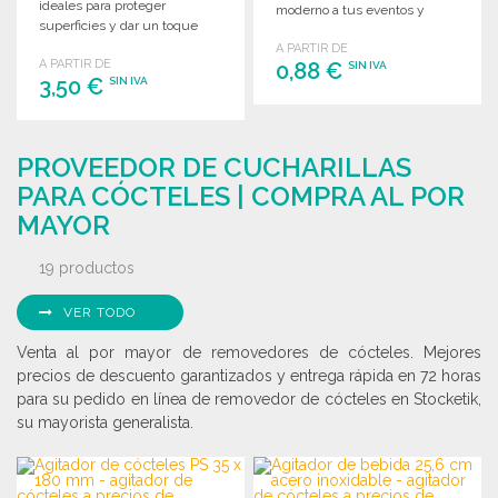
ideales para proteger
moderno a tus eventos y
superficies y dar un toque
celebraciones.
elegante a cualquier mesa.
A PARTIR DE
A PARTIR DE
0,88 €
SIN IVA
3,50 €
SIN IVA
PEDIR
PEDIR
Solicitar un presupuesto
PROVEEDOR DE CUCHARILLAS
Solicitar un presupuesto
PARA CÓCTELES | COMPRA AL POR
MAYOR
19 productos
VER TODO
Venta al por mayor de removedores de cócteles. Mejores
precios de descuento garantizados y entrega rápida en 72 horas
para su pedido en línea de removedor de cócteles en Stocketik,
su mayorista generalista.