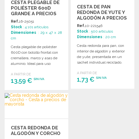
CESTA PLEGABLE DE
CESTA DE PAN
POLIÉSTER 600D
REDONDA DE YUTE Y
GRANDE A PRECIOS
ALGODÓN A PRECIOS
DE MAYORISTA
Ref.
16-25051
DE MAYORISTA
Ref.
10-221546
Stock
: 4 101 artículos
Stock
: 500 artículos
Dimensiones
: 29 x 47 x 28
Dimensiones
: 20 cm
cm
Cesta redonda para pan, con
Cesta plegable de poliéster
interior de algodón y exterior
600D con bolsillo frontal con
de yute, presentada en un
cremallera, marco y asas de
sachet individual reciclado.
aluminio. Ideal para uso
práctico y transporte.
A PARTIR DE
A PARTIR DE
1,73 €
SIN IVA
13,59 €
SIN IVA
PEDIR
PEDIR
Solicitar un presupuesto
Solicitar un presupuesto
CESTA REDONDA DE
ALGODÓN Y CORCHO