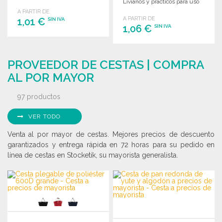
Livianos y prácticos para uso
desechable.
A PARTIR DE
A PARTIR DE
1,01 €
SIN IVA
1,06 €
SIN IVA
PEDIR
PEDIR
Solicitar un presupuesto
PROVEEDOR DE CESTAS | COMPRA
Solicitar un presupuesto
AL POR MAYOR
97 productos
VER TODO
Venta al por mayor de cestas. Mejores precios de descuento
garantizados y entrega rápida en 72 horas para su pedido en
línea de cestas en Stocketik, su mayorista generalista.