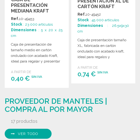
PRESENTACIÓN XL DE
PRESENTACIÓN
CARTÓN KRAFT
MEDIANA KRAFT
Ref.
10-49452
RECICLADA A
Ref.
10-49453
Stock
: 45 000 artículos
PRECIOS DE
Stock
: 23 000 artículos
Dimensiones
: 26.5x9x30
MAYORISTA
Dimensiones
: 5 x 20 x 25
cm
cm
Caja de presentación tamaño
Caja de presentación de
XL, fabricada en cartón
tamaño medio en cartón
ondulado con acabado kraft,
ondulado con acabado Kraft,
ideal para regalos y
ideal para regalar y presentar
presentaciones atractivas.
productos.
A PARTIR DE
A PARTIR DE
0,74 €
SIN IVA
0,40 €
SIN IVA
PEDIR
PEDIR
Solicitar un presupuesto
PROVEEDOR DE MANTELES |
Solicitar un presupuesto
COMPRA AL POR MAYOR
17 productos
VER TODO