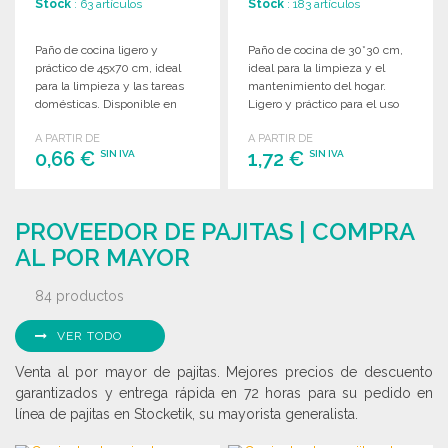
Stock
: 63 artículos
Stock
: 183 artículos
Paño de cocina ligero y
Paño de cocina de 30*30 cm,
práctico de 45x70 cm, ideal
ideal para la limpieza y el
para la limpieza y las tareas
mantenimiento del hogar.
domésticas. Disponible en
Ligero y práctico para el uso
una gama de colores surtidos.
diario.
A PARTIR DE
A PARTIR DE
0,66 €
1,72 €
SIN IVA
SIN IVA
PEDIR
PEDIR
PROVEEDOR DE PAJITAS | COMPRA
Solicitar un presupuesto
Solicitar un presupuesto
AL POR MAYOR
84 productos
VER TODO
Venta al por mayor de pajitas. Mejores precios de descuento
garantizados y entrega rápida en 72 horas para su pedido en
línea de pajitas en Stocketik, su mayorista generalista.