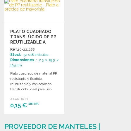
PEDIR
PEDIR
Solicitar un presupuesto
Solicitar un presupuesto
PLATO CUADRADO
TRANSLÚCIDO DE PP
REUTILIZABLE A
PRECIOS DE
Ref.
10-221288
MAYORISTA
Stock
: 32 018 artículos
Dimensiones
: 2.3 x 19.5 x
19.5 cm
Plato cuadrado de material PP
resistente y flexible,
reutilizable y con acabado
translúcido. Ideal para uso
diario y eventos.
A PARTIR DE
0,15 €
SIN IVA
PEDIR
PROVEEDOR DE MANTELES |
Solicitar un presupuesto