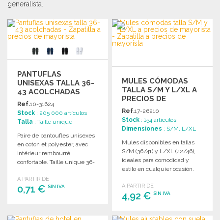
generalista.
PANTUFLAS
MULES CÓMODAS
UNISEXAS TALLA 36-
TALLA S/M Y L/XL A
43 ACOLCHADAS
PRECIOS DE
Ref.
10-31624
MAYORISTA
Ref.
17-26210
Stock
: 205 000 artículos
Stock
: 154 artículos
Talla
: Taille unique
Dimensiones
: S/M, L/XL
Paire de pantoufles unisexes
Mules disponibles en tallas
en coton et polyester, avec
S/M (36/41) y L/XL (42/46),
intérieur rembourré
ideales para comodidad y
confortable. Taille unique 36-
estilo en cualquier ocasión.
43.
A PARTIR DE
A PARTIR DE
0,71 €
SIN IVA
4,92 €
SIN IVA
PEDIR
PEDIR