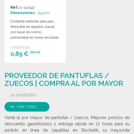
Ref.
10-221547
Dimensiones
: 15.5 cm
Corbeille redonda para pan,
fabricada en algodón suave
con base de corcho,
presentada en bolsa reciclada.
Ideal para uso diario.
A PARTIR DE
0,89 €
SIN IVA
PEDIR
PROVEEDOR DE PANTUFLAS /
Solicitar un presupuesto
ZUECOS | COMPRA AL POR MAYOR
14 productos
VER TODO
Venta al por mayor de pantuflas / zuecos. Mejores precios de
descuento garantizados y entrega rápida en 72 horas para su
pedido en línea de zapatillas en Stocketik, su mayorista