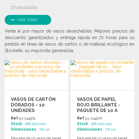
27 productos
VER TODO
Venta al por mayor de vasos desechables. Mejores precios de
descuento garantizados y entrega rápida en 72 horas para su
pedido en línea de vasos de cartón o de material ecológico en
Stocketik, su mayorista generalista.
VASOS DE CARTÓN
VASOS DE PAPEL
DORADOS - 10
ROJO BRILLANTE -
UNIDADES
PAQUETE DE 10 A
PRECIOS DE
Ref.
53-244974
Ref.
53-244976
MAYORISTA
Stock
: 188 artículos
Stock
: 188 artículos
Dimensiones
: 7.8 cm
Dimensiones
: 7.8 cm
Paquete de 10 vasos de papel
Paquete de 10 vasos de papel