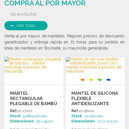
COMPRA AL POR MAYOR
311 productos
VER TODO
Venta al por mayor de manteles. Mejores precios de descuento
garantizados y entrega rápida en 72 horas para su pedido en
línea de manteles en Stocketik, su mayorista generalista.
MANTEL
MANTEL DE SILICONA
RECTANGULAR
FLEXIBLE
PLEGABLE DE BAMBÚ
ANTIDESLIZANTE
30X40 CM A PRECIOS
Ref.
10-17007
Ref.
10-18020
DE MAYORISTA
Stock
: 14 884 artículos
Stock
: 20 artículos
Dimensiones
: 30 x 45 cm
Dimensiones
: 17.3 x 17.3 cm