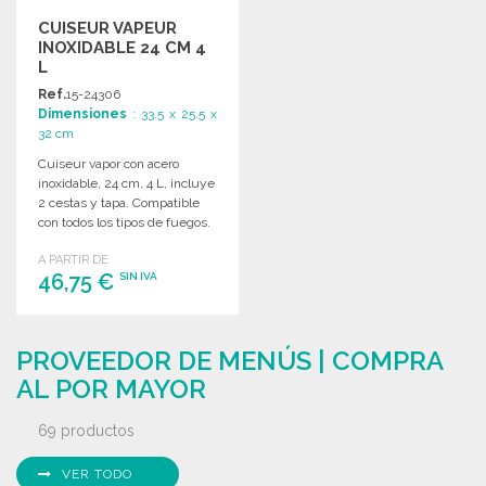
CUISEUR VAPEUR
INOXIDABLE 24 CM 4
L
Ref.
15-24306
Dimensiones
: 33.5 x 25.5 x
32 cm
Cuiseur vapor con acero
inoxidable, 24 cm, 4 L, incluye
2 cestas y tapa. Compatible
con todos los tipos de fuegos.
A PARTIR DE
46,75 €
SIN IVA
PEDIR
PROVEEDOR DE MENÚS | COMPRA
Solicitar un presupuesto
AL POR MAYOR
69 productos
VER TODO