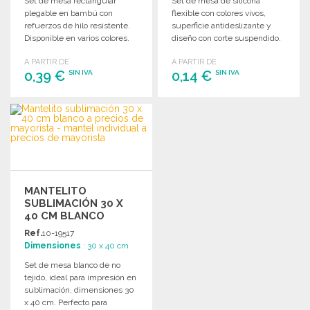
Set de mesa rectangular
Set de mesa de silicona
plegable en bambú con
flexible con colores vivos,
refuerzos de hilo resistente.
superficie antideslizante y
Disponible en varios colores.
diseño con corte suspendido.
Ideal para cualquier ocasión.
A PARTIR DE
A PARTIR DE
0,39 €
0,14 €
SIN IVA
SIN IVA
PEDIR
PEDIR
Solicitar un presupuesto
Solicitar un presupuesto
MANTELITO
SUBLIMACIÓN 30 X
40 CM BLANCO
Ref.
10-19517
Dimensiones
: 30 x 40 cm
Set de mesa blanco de no
tejido, ideal para impresión en
sublimación, dimensiones 30
x 40 cm. Perfecto para