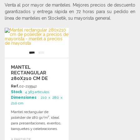
Venta al por mayor de manteles. Mejores precios de descuento
garantizados y entrega rápida en 72 horas para su pedido en
línea de manteles en Stocketik, su mayorista general.
MANTEL
RECTANGULAR
280X210 CM DE
POLIÉSTER
Ref.
02-219942
Stock
: 4 363 artículos
Dimensiones
: 210 x 280 x
210 cm
Mantel rectangular de
poliéster de 180 gr/m², ideal
para presentaciones, eventos,
banquetes y celebraciones.
Dimensiones: 280x210 cm.
A PARTIR DE