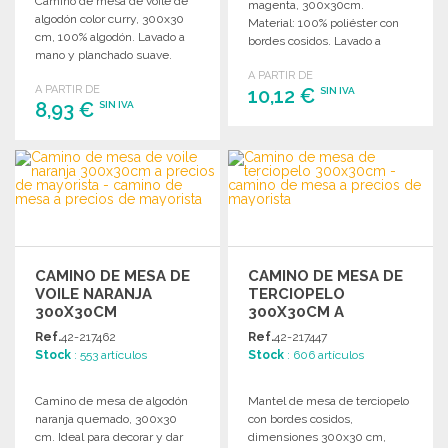
Camino de mesa de voile de
magenta, 300x30cm.
algodón color curry, 300x30
Material: 100% poliéster con
cm, 100% algodón. Lavado a
bordes cosidos. Lavado a
mano y planchado suave.
mano y planchado suave.
A PARTIR DE
A PARTIR DE
10,12 €
SIN IVA
8,93 €
SIN IVA
PEDIR
PEDIR
Solicitar un presupuesto
Solicitar un presupuesto
CAMINO DE MESA DE
CAMINO DE MESA DE
VOILE NARANJA
TERCIOPELO
300X30CM
300X30CM A
PRECIOS DE
Ref.
42-217462
Ref.
42-217447
MAYORISTA
Stock
: 553 artículos
Stock
: 606 artículos
Camino de mesa de algodón
Mantel de mesa de terciopelo
naranja quemado, 300x30
con bordes cosidos,
cm. Ideal para decorar y dar
dimensiones 300x30 cm,