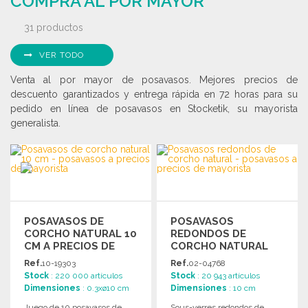
COMPRA AL POR MAYOR
31 productos
VER TODO
Venta al por mayor de posavasos. Mejores precios de
descuento garantizados y entrega rápida en 72 horas para su
pedido en línea de posavasos en Stocketik, su mayorista
generalista.
POSAVASOS DE
POSAVASOS
CORCHO NATURAL 10
REDONDOS DE
CM A PRECIOS DE
CORCHO NATURAL
MAYORISTA
Ref.
10-19303
Ref.
02-04768
Stock
: 220 000 artículos
Stock
: 20 943 artículos
Dimensiones
: 0.3xø10 cm
Dimensiones
: 10 cm
Juego de 10 posavasos de
Sous-verres redondos de