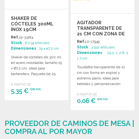
SHAKER DE
AGITADOR
CÓCTELES 300ML
TRANSPARENTE DE
INOX 19CM
21 CM CON ZONA DE
Ref.
19-33184
MARCADO
Ref.
10-17949
Stock
: 6 034 artículos
Stock
: 3 932 artículos
Dimensiones
: 19 x ø7,2 cm
Dimensiones
: 25.5 x 2.8 x
Shaker de cócteles de 300 ml
1.7 cm
en acero inoxidable, tamaño 19
Touillette transparente de 21
x Ø7,2 cm, ideal para
cm con forma en espiral y
bartenders. Paquete de 25
extremo plano, ideal para
unidades.
bebidas y personalización.
A PARTIR DE
5,35 €
SIN IVA
A PARTIR DE
0,06 €
SIN IVA
PEDIR
Solicitar un presupuesto
PEDIR
PROVEEDOR DE CAMINOS DE MESA |
Solicitar un presupuesto
COMPRA AL POR MAYOR