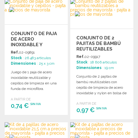
CONJUNTO DE PAJA
CONJUNTO DE 2
DE ACERO
PAJITAS DE BAMBÚ
INOXIDABLE Y
REUTILIZABLES
CEPILLOS
Ref.
02-09891
Ref.
02-09917
Stock
: 26 483 artículos
Stock
: 18 606 artículos
Dimensiones
: 25 x 3 cm
Dimensiones
: 19 cm
Juego de 1 paja de acero
Conjunto de 2 pajitas de
inoxidable reutilizable y
bambú reutilizables con
cepillos de limpieza en una
cepillo de limpieza de acero
funda de microfibra.
inoxidable y nylon en bolsa de
algodón.
A PARTIR DE
A PARTIR DE
0,74 €
SIN IVA
0,97 €
SIN IVA
PEDIR
PEDIR
Solicitar un presupuesto
Solicitar un presupuesto