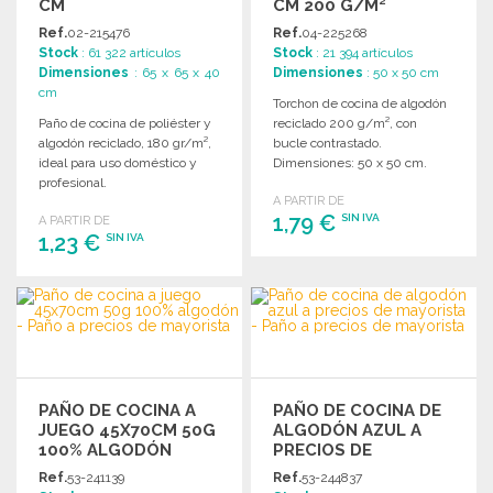
CM
CM 200 G/M²
Ref.
02-215476
Ref.
04-225268
Stock
: 61 322 artículos
Stock
: 21 394 artículos
Dimensiones
: 65 x 65 x 40
Dimensiones
: 50 x 50 cm
cm
Torchon de cocina de algodón
Paño de cocina de poliéster y
reciclado 200 g/m², con
algodón reciclado, 180 gr/m²,
bucle contrastado.
ideal para uso doméstico y
Dimensiones: 50 x 50 cm.
profesional.
Ideal para uso diario.
A PARTIR DE
1,79 €
SIN IVA
A PARTIR DE
1,23 €
SIN IVA
PEDIR
PEDIR
Solicitar un presupuesto
Solicitar un presupuesto
PAÑO DE COCINA A
PAÑO DE COCINA DE
JUEGO 45X70CM 50G
ALGODÓN AZUL A
100% ALGODÓN
PRECIOS DE
MAYORISTA
Ref.
53-241139
Ref.
53-244837