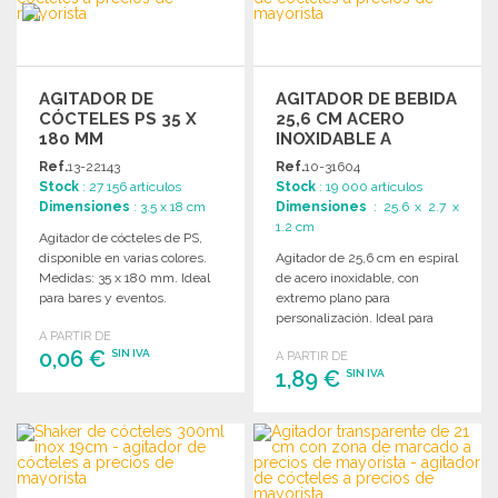
AGITADOR DE
AGITADOR DE BEBIDA
CÓCTELES PS 35 X
25,6 CM ACERO
180 MM
INOXIDABLE A
PRECIOS DE
Ref.
13-22143
Ref.
10-31604
MAYORISTA
Stock
: 27 156 artículos
Stock
: 19 000 artículos
Dimensiones
: 3.5 x 18 cm
Dimensiones
: 25.6 x 2.7 x
1.2 cm
Agitador de cócteles de PS,
disponible en varias colores.
Agitador de 25,6 cm en espiral
Medidas: 35 x 180 mm. Ideal
de acero inoxidable, con
para bares y eventos.
extremo plano para
personalización. Ideal para
A PARTIR DE
bebidas y cócteles.
0,06 €
SIN IVA
A PARTIR DE
1,89 €
SIN IVA
PEDIR
PEDIR
Solicitar un presupuesto
Solicitar un presupuesto