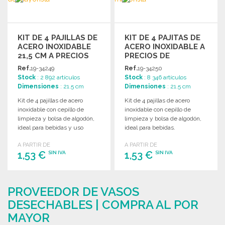
KIT DE 4 PAJILLAS DE
KIT DE 4 PAJITAS DE
ACERO INOXIDABLE
ACERO INOXIDABLE A
21,5 CM A PRECIOS
PRECIOS DE
DE MAYORISTA
MAYORISTA
Ref.
19-34249
Ref.
19-34250
Stock
: 2 892 artículos
Stock
: 8 346 artículos
Dimensiones
: 21.5 cm
Dimensiones
: 21.5 cm
Kit de 4 pajillas de acero
Kit de 4 pajillas de acero
inoxidable con cepillo de
inoxidable con cepillo de
limpieza y bolsa de algodón,
limpieza y bolsa de algodón,
ideal para bebidas y uso
ideal para bebidas.
diario.
A PARTIR DE
A PARTIR DE
1,53 €
1,53 €
SIN IVA
SIN IVA
PEDIR
PEDIR
PROVEEDOR DE VASOS
Solicitar un presupuesto
Solicitar un presupuesto
DESECHABLES | COMPRA AL POR
MAYOR