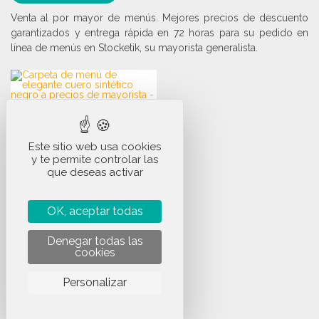
Venta al por mayor de menús. Mejores precios de descuento
garantizados y entrega rápida en 72 horas para su pedido en
línea de menús en Stocketik, su mayorista generalista.
Este sitio web usa cookies
CARPETA DE MENÚ
y te permite controlar las
DE ELEGANTE CUERO
que deseas activar
SINTÉTICO NEGRO A
PRECIOS DE
Ref.
13-22033
MAYORISTA
OK, aceptar todas
Stock
: 153 artículos
Dimensiones
: 235 x 315 x 9
Denegar todas las
mm
cookies
Portafolios de imitación cuero
235 x 315 x 9 mm, acabado
Personalizar
sobrio y resistente, ideal para
servicios de restauración y
hostelería; se pueden pedir al