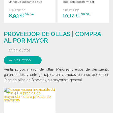
un toque elegante a tus
ideal para decorar y dar
eventos.
elegancia a tus eventos.
A PARTIR DE
A PARTIR DE
8,93 €
10,12 €
SIN IVA
SIN IVA
PEDIR
PEDIR
PROVEEDOR DE OLLAS | COMPRA
Solicitar un presupuesto
Solicitar un presupuesto
AL POR MAYOR
14 productos
VER TODO
Venta al por mayor de ollas. Mejores precios de descuento
garantizados y entrega rápida en 72 horas para su pedido en
línea de ollas en Stocketik, su mayorista general.