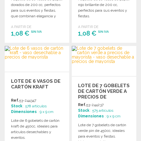
dorados de 200 cc, perfectos
rojo brillante de 200 cc,
para sus eventos y fiestas,
perfectos para sus eventos y
que combinan elegancia y
fiestas.
practicidad.
A PARTIR DE
A PARTIR DE
1,08 €
1,08 €
SIN IVA
SIN IVA
PEDIR
PEDIR
Solicitar un presupuesto
Solicitar un presupuesto
LOTE DE 6 VASOS DE
LOTE DE 7 GOBELETS
CARTÓN KRAFT
DE CARTÓN VERDE A
PRECIOS DE
Ref.
53-244347
MAYORISTA
Ref.
53-244237
Stock
: 578 artículos
Stock
: 575 artículos
Dimensiones
: 9 x 9 cm
Dimensiones
: 9 x 9 cm
Lote de 6 gobelets de cartón
Lote de 7 gobelets de cartón
kraft de 450cc, ideales para
verde pin de 450cc, ideales
artículos desechables y
para eventos y fiestas.
eventos.