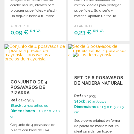
corcho natural, ideales para
corcho, ideales para proteger
proteger superficies y añadir
superficies. Su diseño y
un toque rústico a tu mesa.
material aportan un toque
natural a cualquier ambiente.
A PARTIR DE
A PARTIR DE
0,09 €
0,23 €
SIN IVA
SIN IVA
PEDIR
PEDIR
Solicitar un presupuesto
Solicitar un presupuesto
SET DE 6 POSAVASOS
CONJUNTO DE 4
DE MADERA NATURAL
POSAVASOS DE
PIZARRA
Ref.
10-19659
Ref.
02-09513
Stock
: 10 artículos
Stock
: 2 320 artículos
Dimensiones
: 1.5 x 11.5 x 7.5
Dimensiones
: 10 x 10 x 10
cm
cm
Sous-verre original en forma
Conjunto de 4 posavasos de
de paleta de madera natural,
pizarra con base de EVA,
ideal para dar un toque