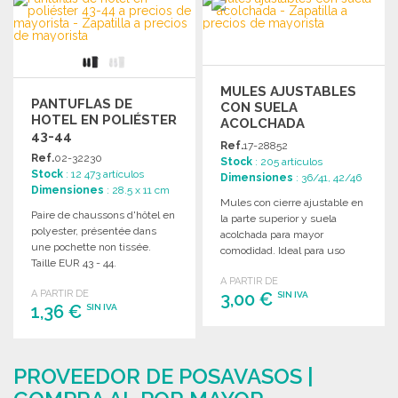
Solicitar un presupuesto
Solicitar un presupuesto
MULES AJUSTABLES
PANTUFLAS DE
CON SUELA
HOTEL EN POLIÉSTER
ACOLCHADA
43-44
Ref.
17-28852
Ref.
02-32230
Stock
: 205 artículos
Stock
: 12 473 artículos
Dimensiones
: 36/41, 42/46
Dimensiones
: 28.5 x 11 cm
Mules con cierre ajustable en
Paire de chaussons d'hôtel en
la parte superior y suela
polyester, présentée dans
acolchada para mayor
une pochette non tissée.
comodidad. Ideal para uso
Taille EUR 43 - 44.
diario.
A PARTIR DE
A PARTIR DE
3,00 €
SIN IVA
1,36 €
SIN IVA
PEDIR
PEDIR
Solicitar un presupuesto
PROVEEDOR DE POSAVASOS |
Solicitar un presupuesto