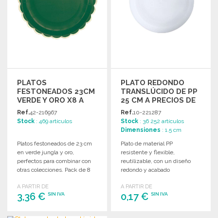
PLATOS
PLATO REDONDO
FESTONEADOS 23CM
TRANSLÚCIDO DE PP
VERDE Y ORO X8 A
25 CM A PRECIOS DE
PRECIOS DE
MAYORISTA
Ref.
42-216967
Ref.
10-221287
MAYORISTA
Stock
: 469 artículos
Stock
: 36 252 artículos
Dimensiones
: 1.5 cm
Platos festoneados de 23 cm
Plato de material PP
en verde jungla y oro,
resistente y flexible,
perfectos para combinar con
reutilizable, con un diseño
otras colecciones. Pack de 8
redondo y acabado
unidades.
translúcido. Ideal para
A PARTIR DE
A PARTIR DE
diversas ocasiones.
3,36 €
0,17 €
SIN IVA
SIN IVA