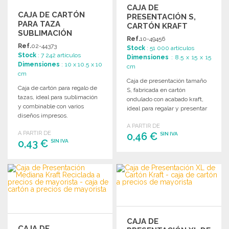
CAJA DE
CAJA DE CARTÓN
PRESENTACIÓN S,
PARA TAZA
CARTÓN KRAFT
SUBLIMACIÓN
Ref.
10-49456
Ref.
02-44373
Stock
: 51 000 artículos
Stock
: 7 242 artículos
Dimensiones
: 8.5 x 15 x 15
Dimensiones
: 10 x 10.5 x 10
cm
cm
Caja de presentación tamaño
Caja de cartón para regalo de
S, fabricada en cartón
tazas, ideal para sublimación
ondulado con acabado kraft,
y combinable con varios
ideal para regalar y presentar
diseños impresos.
productos.
A PARTIR DE
A PARTIR DE
0,46 €
SIN IVA
0,43 €
SIN IVA
PEDIR
PEDIR
Solicitar un presupuesto
Solicitar un presupuesto
CAJA DE
CAJA DE