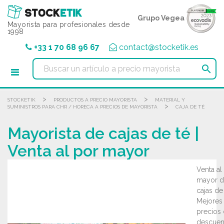
Panel de gestión de cookies
Grupo Vegea
Mayorista para profesionales desde
1998
+33 1 70 68 96 67
contact@stocketik.es

>
>
STOCKETIK
PRODUCTOS A PRECIO MAYORISTA
MATERIAL Y
>
SUMINISTROS PARA CHR / HORECA A PRECIOS DE MAYORISTA
CAJA DE TÉ
Mayorista de cajas de té |
Venta al por mayor
Venta al
mayor d
cajas de 
Mejores
precios
descuen