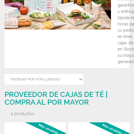
garantiz
y entreg
rápida e
horas pa
su pedi
en línea
cajas de
en Stock
su mayor
generalis
PROVEEDOR DE CAJAS DE TÉ |
COMPRA AL POR MAYOR
4 productos
Más vendido #1
Más vendido #2