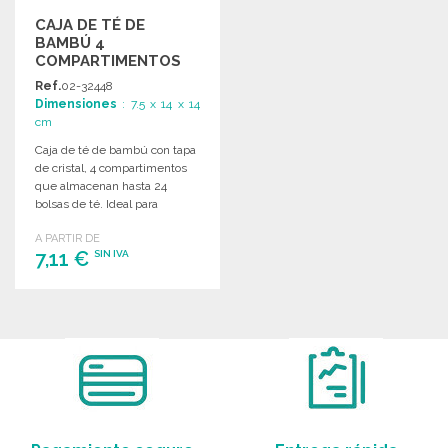
CAJA DE TÉ DE
BAMBÚ 4
COMPARTIMENTOS
Ref.
02-32448
Dimensiones
: 7.5 x 14 x 14
cm
Caja de té de bambú con tapa
de cristal, 4 compartimentos
que almacenan hasta 24
bolsas de té. Ideal para
organizar.
A PARTIR DE
7,11 €
SIN IVA
PEDIR
Solicitar un presupuesto