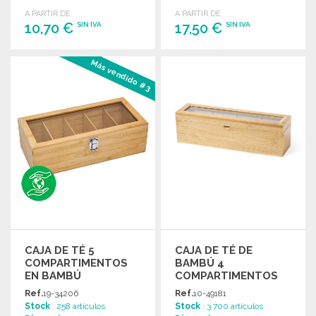
caja de regalo.
regalo.
A PARTIR DE
A PARTIR DE
10,70 €
17,50 €
SIN IVA
SIN IVA
PEDIR
PEDIR
Más vendido #3
Solicitar un presupuesto
Solicitar un presupuesto
CAJA DE TÉ 5
CAJA DE TÉ DE
COMPARTIMENTOS
BAMBÚ 4
EN BAMBÚ
COMPARTIMENTOS
Ref.
19-34206
Ref.
10-49181
Stock
: 258 artículos
Stock
: 3 700 artículos