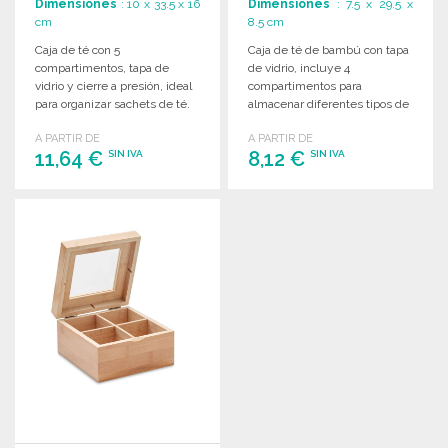
Dimensiones
: 10 x 33.5 x 16
Dimensiones
: 7.5 x 29.5 x
cm
8.5 cm
Caja de té con 5
Caja de té de bambú con tapa
compartimentos, tapa de
de vidrio, incluye 4
vidrio y cierre a presión, ideal
compartimentos para
para organizar sachets de té.
almacenar diferentes tipos de
Tamaño: 33,5 x 16 x 10 cm.
té. Presentación decorativa.
A PARTIR DE
A PARTIR DE
11,64 €
8,12 €
SIN IVA
SIN IVA
PEDIR
PEDIR
Solicitar un presupuesto
Solicitar un presupuesto