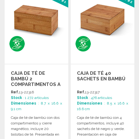
CAJA DE TÉ DE
CAJA DE TÉ 40
BAMBÚ 2
SACHETS EN BAMBÚ
COMPARTIMENTOS A
PRECIOS DE
Ref.
13-22316
Ref.
13-22317
MAYORISTA
Stock
: 1 272 artículos
Stock
: 476 artículos
Dimensiones
: 8.7 x 16.6 x
Dimensiones
: 8.5 x 16.6 x
9.1 cm
16.6 cm
Caja de té de bambú con dos
Caja de té de bambú con 4
compartimentos y cierre
compartimentos, incluye 40
magnético, incluye 20
sachets de té negro y verde.
bolsitas de té. Presentada en
Presentación en caja de