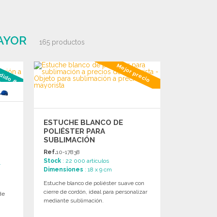
AYOR
165 productos
dido #3
Mejor precio
ESTUCHE BLANCO DE
POLIÉSTER PARA
SUBLIMACIÓN
Ref.
10-17838
Stock
: 22 000 artículos
.
Dimensiones
: 18 x 9 cm
n
Estuche blanco de poliéster suave con
cierre de cordón, ideal para personalizar
de
mediante sublimación.