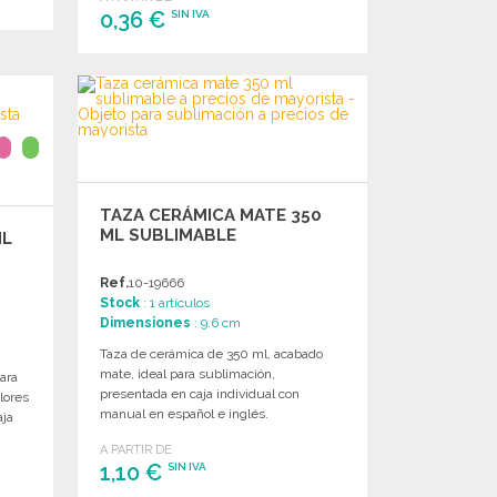
0,36 €
SIN IVA
PEDIR
Solicitar un presupuesto
TAZA CERÁMICA MATE 350
ML SUBLIMABLE
ML
Ref.
10-19666
Stock
: 1 artículos
Dimensiones
: 9.6 cm
Taza de cerámica de 350 ml, acabado
mate, ideal para sublimación,
ara
presentada en caja individual con
lores
manual en español e inglés.
aja
A PARTIR DE
1,10 €
SIN IVA