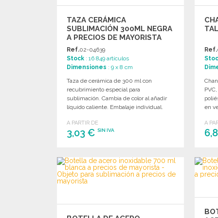
TAZA CERÁMICA
CH
SUBLIMACIÓN 300ML NEGRA
TAL
A PRECIOS DE MAYORISTA
Ref.
02-04639
Ref.
Stock
: 16 849 artículos
Sto
Dimensiones
: 9 x 8 cm
Dim
Taza de cerámica de 300 ml con
Chanc
recubrimiento especial para
PVC,
sublimación. Cambia de color al añadir
polié
líquido caliente. Embalaje individual.
en ve
A PARTIR DE
A PA
3,03 €
6,
SIN IVA
PEDIR
Solicitar un presupuesto
BOT