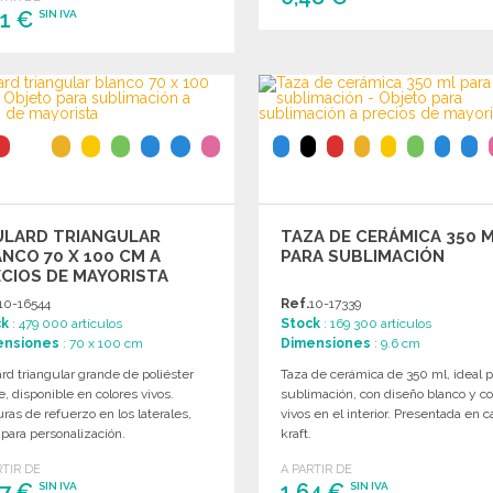
41 €
SIN IVA
PEDIR
PEDIR
Solicitar un presupuesto
Solicitar un presupuesto
ULARD TRIANGULAR
TAZA DE CERÁMICA 350 
NCO 70 X 100 CM A
PARA SUBLIMACIÓN
CIOS DE MAYORISTA
10-16544
Ref.
10-17339
ck
: 479 000 artículos
Stock
: 169 300 artículos
ensiones
: 70 x 100 cm
Dimensiones
: 9.6 cm
rd triangular grande de poliéster
Taza de cerámica de 350 ml, ideal p
, disponible en colores vivos.
sublimación, con diseño blanco y co
ras de refuerzo en los laterales,
vivos en el interior. Presentada en c
 para personalización.
kraft.
RTIR DE
A PARTIR DE
27 €
1,64 €
SIN IVA
SIN IVA