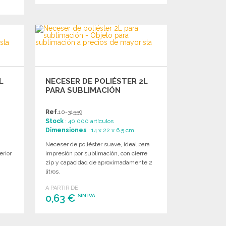
PEDIR
Solicitar un presupuesto
L
NECESER DE POLIÉSTER 2L
PARA SUBLIMACIÓN
Ref.
10-31559
Stock
: 40 000 artículos
Dimensiones
: 14 x 22 x 6.5 cm
Neceser de poliéster suave, ideal para
erior
impresión por sublimación, con cierre
zip y capacidad de aproximadamente 2
litros.
A PARTIR DE
0,63 €
SIN IVA
PEDIR