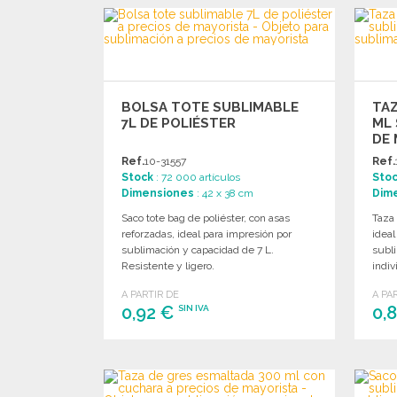
PEDIR
Solicitar un presupuesto
BOLSA TOTE SUBLIMABLE
TAZ
7L DE POLIÉSTER
ML 
DE 
Ref.
10-31557
Ref.
Stock
: 72 000 artículos
Sto
Dimensiones
: 42 x 38 cm
Dim
Saco tote bag de poliéster, con asas
Taza
reforzadas, ideal para impresión por
ideal
sublimación y capacidad de 7 L.
subl
Resistente y ligero.
indiv
A PARTIR DE
A PA
0,92 €
0,
SIN IVA
PEDIR
Solicitar un presupuesto