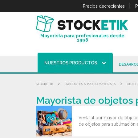
Panel de gestión de cookies
Precios decrecientes
P
Mayorista para profesionales desde
1998
NUESTROS PRODUCTOS
DESARROL
>
>
STOCKETIK
PRODUCTOS A PRECIO MAYORISTA
OBJET
Mayorista de objetos 
Venta al por mayor de objeto
de objetos para sublimación e