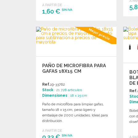
A PA
A PARTIR DE
5,
1,60 €
SIN IVA
PEDIR
Mejor precio
Solicitar un presupuesto
PAÑO DE MICROFIBRA PARA
GAFAS 18X15 CM
BO
BLA
DE
Ref.
19-33762
Stock
: 21 728 artículos
Ref.
Dimensiones
: 18 x 15 cm
Sto
Dim
Paño de microfibra para limpiar gafas,
tamaño 18 x 15 cm, peso ligero y
Botel
embalaje de 2000 unidades. Ideal para
con 
distribución.
diseñ
A PARTIR DE
0,23 €
SIN IVA
A PA