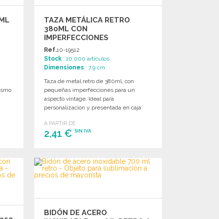
 ML
TAZA METÁLICA RETRO
380ML CON
IMPERFECCIONES
Ref.
10-19512
Stock
: 10 000 artículos
Dimensiones
: 7.9 cm
o
Taza de metal retro de 380ml, con
nismo
pequeñas imperfecciones para un
aspecto vintage. Ideal para
personalización y presentada en caja
individual.
A PARTIR DE
2,41 €
SIN IVA
PEDIR
Solicitar un presupuesto
BIDÓN DE ACERO