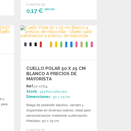
A PARTIR DE
0,17 €
SIN IVA
PEDIR
Solicitar un presupuesto
CUELLO POLAR 50 X 25 CM
BLANCO A PRECIOS DE
MAYORISTA
Ref.
10-17714
Stock
: 324 800 artículos
Dimensiones
: 50 x 25 cm
e y
 para
Braga de poliéster elástico, versátil y
disponible en diversas colores. Ideal para
personalización mediante sublimación.
Medidas: 50 x 25 cm.
A PARTIR DE