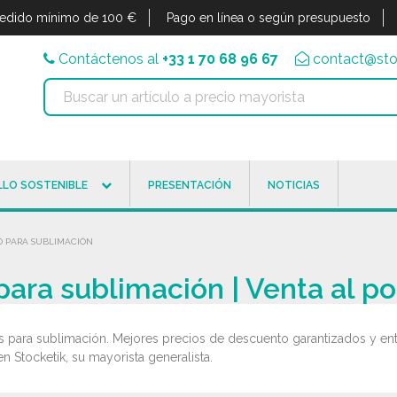
edido mínimo de 100 €
Pago en línea o según presupuesto
Contáctenos al
+33 1 70 68 96 67
contact@sto
LO SOSTENIBLE
PRESENTACIÓN
NOTICIAS
O PARA SUBLIMACIÓN
para sublimación | Venta al p
s para sublimación. Mejores precios de descuento garantizados y ent
n Stocketik, su mayorista generalista.