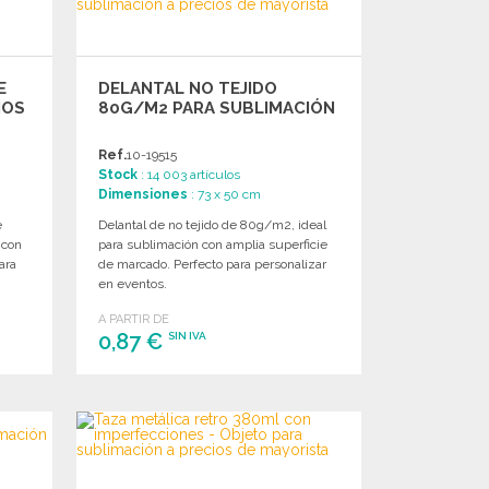
E
DELANTAL NO TEJIDO
IOS
80G/M2 PARA SUBLIMACIÓN
Ref.
10-19515
Stock
: 14 003 artículos
Dimensiones
: 73 x 50 cm
e
Delantal de no tejido de 80g/m2, ideal
 con
para sublimación con amplia superficie
ara
de marcado. Perfecto para personalizar
en eventos.
A PARTIR DE
0,87 €
SIN IVA
PEDIR
Solicitar un presupuesto