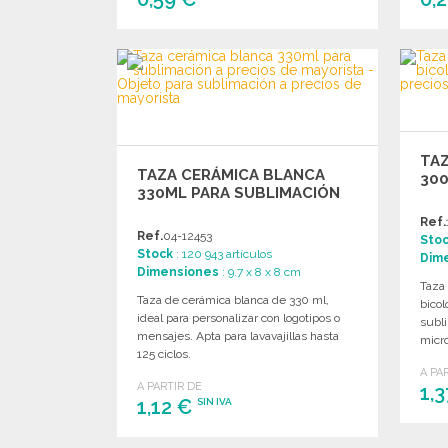
PEDIR
Solicitar un presupuesto
TAZ
TAZA CERÁMICA BLANCA
300
330ML PARA SUBLIMACIÓN
Ref.
Ref.
04-12453
Sto
Stock
: 120 943 artículos
Dim
Dimensiones
: 9.7 x 8 x 8 cm
Taza
Taza de cerámica blanca de 330 ml,
bicol
ideal para personalizar con logotipos o
subli
mensajes. Apta para lavavajillas hasta
micr
125 ciclos.
A PA
A PARTIR DE
1,
1,12 €
SIN IVA