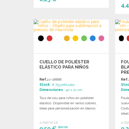
4,
PEDIR
Solicitar un presupuesto
CUELLO DE POLIÉSTER
FO
ELÁSTICO PARA NIÑOS
BLA
PRE
Ref.
10-18888
Ref.
Stock
: 8 753 artículos
Sto
Dimensiones
: 40 x 21 cm
Dim
Tour de cou para niños en poliéster
Foula
elástico. Disponible en varios colores,
suave
ideal para personalización en blanco.
Costu
ideal
A PARTIR DE
A PA
0,59 €
0,
SIN IVA