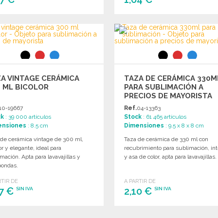
PEDIR
PEDIR
Solicitar un presupuesto
Solicitar un presupuesto
A VINTAGE CERÁMICA
TAZA DE CERÁMICA 330M
 ML BICOLOR
PARA SUBLIMACIÓN A
PRECIOS DE MAYORISTA
10-19667
Ref.
04-13363
ck
: 39 000 artículos
Stock
: 61 465 artículos
ensiones
: 8.5 cm
Dimensiones
: 9.5 x 8 x 8 cm
 de cerámica vintage de 300 ml,
Taza de cerámica de 330 ml con
or y elegante, ideal para
recubrimiento para sublimación, int
mación. Apta para lavavajillas y
y asa de color, apta para lavavajillas.
oondas.
RTIR DE
A PARTIR DE
37 €
2,10 €
SIN IVA
SIN IVA
PEDIR
PEDIR