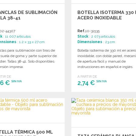
ANCLAS DE SUBLIMACIÓN
BOTELLA ISOTERMA 330
LA 38-41
ACERO INOXIDABLE
02-44307
Ref.
10-31535
ck
: 11 007 artículos
Stock
: 2 073 artículos
ensiones
: 1.2 x 33 x 27 cm
Dimensiones
: 23 cm
las para sublimación con tiras de
Botella isoterma de 330 ml en acer
 suela de goma y parte superior de
inoxidable, con doble pared, meca
ster. Tallas 38-41. Solo disponibles
de apertura fácil y manual de
rsión impresa.
instrucciones en español e inglés.
RTIR DE
A PARTIR DE
86 €
2,74 €
SIN IVA
SIN IVA
PEDIR
PEDIR
Solicitar un presupuesto
Solicitar un presupuesto
ELLA TÉRMICA 500 ML