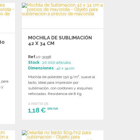
Solicitar un presupuesto
MOCHILA DE SUBLIMACIÓN
80
42 X 34 CM
Ref.
10-31558
Stock
: 20 000 artículos
Dimensiones
: 42 x 34 cm
Mochila de poliéster 150 g/m², suave al
l para
tacto, ideal para impresión por
s y
sublimación, con cordones y esquinas
reforzadas. Resistencia de 8 Kg.
A PARTIR DE
1,18 €
SIN IVA
PEDIR
Solicitar un presupuesto