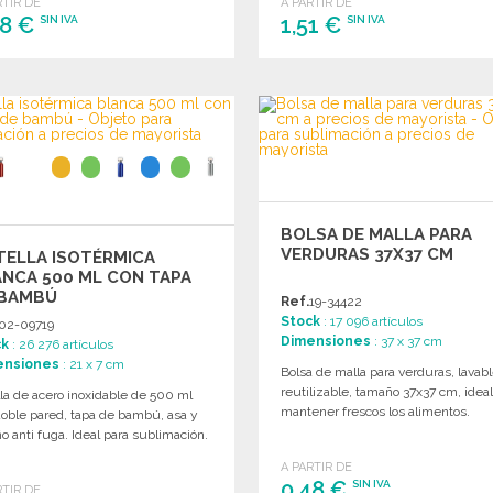
RTIR DE
A PARTIR DE
88 €
1,51 €
SIN IVA
SIN IVA
PEDIR
PEDIR
Solicitar un presupuesto
Solicitar un presupuesto
BOLSA DE MALLA PARA
VERDURAS 37X37 CM
TELLA ISOTÉRMICA
NCA 500 ML CON TAPA
 BAMBÚ
Ref.
19-34422
Stock
: 17 096 artículos
02-09719
Dimensiones
: 37 x 37 cm
ck
: 26 276 artículos
ensiones
: 21 x 7 cm
Bolsa de malla para verduras, lavabl
reutilizable, tamaño 37x37 cm, ideal
la de acero inoxidable de 500 ml
mantener frescos los alimentos.
doble pared, tapa de bambú, asa y
o anti fuga. Ideal para sublimación.
A PARTIR DE
0,48 €
SIN IVA
RTIR DE