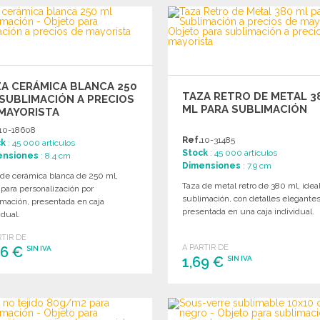
Solicitar un presupuesto
Solicitar un presupuesto
A CERÁMICA BLANCA 250
TAZA RETRO DE METAL 3
SUBLIMACIÓN A PRECIOS
ML PARA SUBLIMACIÓN
MAYORISTA
10-18608
Ref.
10-31485
ck
: 45 000 artículos
Stock
: 45 000 artículos
ensiones
: 8.4 cm
Dimensiones
: 7.9 cm
 de cerámica blanca de 250 ml,
Taza de metal retro de 380 ml, idea
 para personalización por
sublimación, con detalles elegante
imación, presentada en caja
presentada en una caja individual.
idual.
RTIR DE
A PARTIR DE
86 €
SIN IVA
1,69 €
SIN IVA
PEDIR
PEDIR
Solicitar un presupuesto
Solicitar un presupuesto