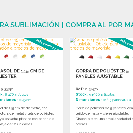
RA SUBLIMACIÓN | COMPRA AL POR M
Más vendido #2
Más ven
ASOL DE 145 CM DE
GORRA DE POLIÉSTER 5
LIÉSTER
PANELES AJUSTABLE
19-33742
Ref.
10-31476
ck
: 8 476 artículos
Stock
: 53 900 artículos
ensiones
: ø145 cm
Dimensiones
: er à 5 panneaux a..
ol de 145 cm de diámetro, con
Gorra de poliéster de 5 paneles, co
ctura de metal y tela de poliéster,
tejido de malla y cierre ajustable.
ye estuche plástico con bandolera.
Disponible en una amplia variedad 
laje de 12 unidades.
colores.