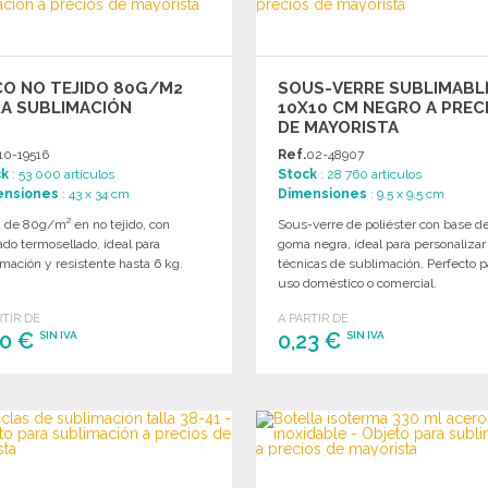
CO NO TEJIDO 80G/M2
SOUS-VERRE SUBLIMABL
A SUBLIMACIÓN
10X10 CM NEGRO A PREC
DE MAYORISTA
10-19516
Ref.
02-48907
ck
: 53 000 artículos
Stock
: 28 760 artículos
ensiones
: 43 x 34 cm
Dimensiones
: 9.5 x 9.5 cm
 de 80g/m² en no tejido, con
Sous-verre de poliéster con base d
do termosellado, ideal para
goma negra, ideal para personalizar
mación y resistente hasta 6 kg.
técnicas de sublimación. Perfecto p
uso doméstico o comercial.
RTIR DE
A PARTIR DE
20 €
0,23 €
SIN IVA
SIN IVA
PEDIR
PEDIR
Solicitar un presupuesto
Solicitar un presupuesto