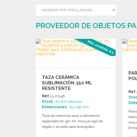
PROVEEDOR DE OBJETOS PA
Más vendido #1
PAR
TAZA CERÁMICA
PO
SUBLIMACIÓN 350 ML
RESISTENTE
Ref.
Ref.
13-22146
Sto
Stock
: 80 877 artículos
Dim
Dimensiones
: 83 x 98 mm
Paras
Taza de cerámica para sublimación,
estru
capacidad de 350 ml. Incluye caja de
inclu
regalo y es apta para lavavajillas.
Emba