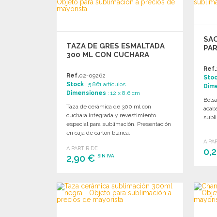
SA
TAZA DE GRES ESMALTADA
PAR
300 ML CON CUCHARA
Ref.
Ref.
02-09262
Sto
Stock
: 5 861 artículos
Dim
Dimensiones
: 12 x 8.6 cm
Bolsa
Taza de cerámica de 300 ml con
acaba
cuchara integrada y revestimiento
subli
especial para sublimación. Presentación
en caja de cartón blanca.
A PA
A PARTIR DE
0,
2,90 €
SIN IVA
PEDIR
Solicitar un presupuesto