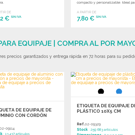
ra.
compacto y personalizable. Ideal pa
uso diario.
RTIR DE
A PARTIR DE
92 €
7,80 €
SIN IVA
SIN IVA
PEDIR
PEDIR
Solicitar un presupuesto
Solicitar un presupuesto
PARA EQUIPAJE | COMPRA AL POR MAY
es precios garantizados y entrega rápida en 72 horas para su pedido
ETIQUETA DE EQUIPAJE D
QUETA DE EQUIPAJE DE
PLÁSTICO 10X5 CM
UMINIO CON CORDÓN
Ref.
02-09329
02-09114
Stock
: 259 683 artículos
ck
: 13 437 artículos
Dimensiones
: 9.5 x 5.5 cm