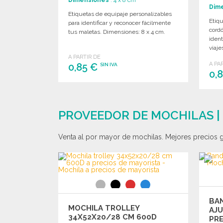
Dim
Etiquetas de equipaje personalizables
Etiqu
para identificar y reconocer fácilmente
cordó
tus maletas. Dimensiones: 8 x 4 cm.
ident
viaje
A PARTIR DE
A PA
0,85 €
SIN IVA
0,
PEDIR
Solicitar un presupuesto
PROVEEDOR DE MOCHILAS |
Venta al por mayor de mochilas. Mejores precios ga
BA
MOCHILA TROLLEY
AJU
34X52X20/28 CM 600D
PRE