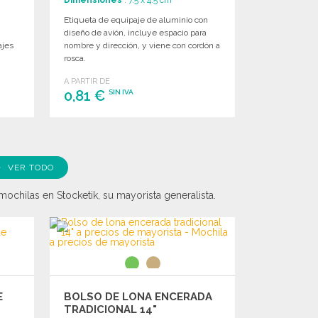
Etiqueta de equipaje de aluminio con
diseño de avión, incluye espacio para
ajes
nombre y dirección, y viene con cordón a
rosca.
A PARTIR DE
0,81 €
SIN IVA
PEDIR
Solicitar un presupuesto
VER TODO
ochilas en Stocketik, su mayorista generalista.
E
BOLSO DE LONA ENCERADA
TRADICIONAL 14"