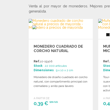
Venta al por mayor de monederos. Mejores prec
generalista.
MONEDERO CUADRADO DE
MU
CORCHO NATURAL
MIC
Ref.
10-19306
Ref.
Stock
: 22 000 artículos
Sto
Dimensiones
: 9 x 10 x 2 cm
Dim
Monedero de diseño cuadrado en corcho
Tour 
natural, con compartimento principal con
suave
cremallera y anillo para llavero.
con b
activ
A PARTIR DE
A PA
0,39 €
0,
SIN IVA