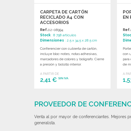
CARPETA DE CARTÓN
PO
RECICLADO A4 CON
EN 
ACCESORIOS
Ref.
02-08994
Ref.
Stock
: 8 758 artículos
Sto
Dimensiones
: 2.5 x 34.5 x 28.5 cm
Dim
Conferencier con cubierta de cartón,
Port
incluye bloc-notes, notas adhesivas,
con u
marcadores de colores y bolígrafo. Cierre
para 
a presión y bolsillo interior.
de ma
A PARTIR DE
A PA
2,41 €
1,
SIN IVA
PEDIR
Solicitar un presupuesto
PROVEEDOR DE CONFERENC
Venta al por mayor de conferenciantes. Mejores pr
generalista.