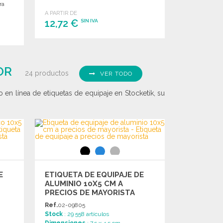
ra
A PARTIR DE
12,72 €
SIN IVA
PEDIR
Solicitar un presupuesto
OR
24 productos
VER TODO
 en línea de etiquetas de equipaje en Stocketik, su
E
ETIQUETA DE EQUIPAJE DE
ALUMINIO 10X5 CM A
PRECIOS DE MAYORISTA
Ref.
02-09805
Stock
: 29 558 artículos
Dimensiones
: 7.5 x 4.5 cm