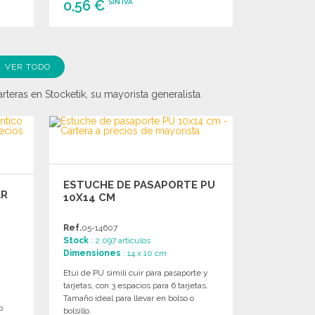
0,56 €
SIN IVA
PEDIR
Solicitar un presupuesto
VER TODO
teras en Stocketik, su mayorista generalista.
ESTUCHE DE PASAPORTE PU
AR
10X14 CM
Ref.
05-14607
Stock
: 2 097 artículos
Dimensiones
: 14 x 10 cm
Etui de PU simili cuir para pasaporte y
tarjetas, con 3 espacios para 6 tarjetas.
Tamaño ideal para llevar en bolso o
o
bolsillo.