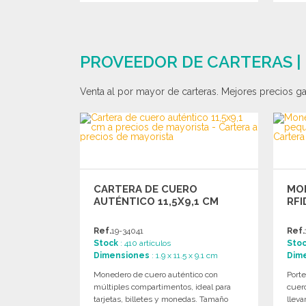
PEDIR
Solicitar un presupuesto
PROVEEDOR DE CARTERAS |
Venta al por mayor de carteras. Mejores precios gar
CARTERA DE CUERO
MO
AUTÉNTICO 11,5X9,1 CM
RFI
Ref.
19-34041
Ref.
Stock
: 410 artículos
Sto
Dimensiones
: 1.9 x 11.5 x 9.1 cm
Dim
Monedero de cuero auténtico con
Port
múltiples compartimentos, ideal para
cuero
tarjetas, billetes y monedas. Tamaño
lleva