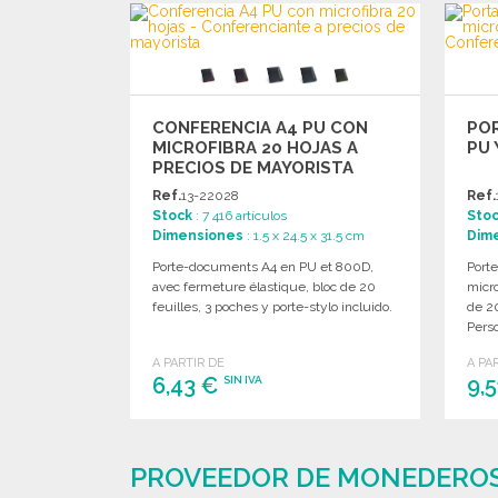
CONFERENCIA A4 PU CON
PO
MICROFIBRA 20 HOJAS A
PU 
PRECIOS DE MAYORISTA
Ref.
13-22028
Ref.
Stock
: 7 416 artículos
Sto
Dimensiones
: 1.5 x 24.5 x 31.5 cm
Dim
Porte-documents A4 en PU et 800D,
Port
avec fermeture élastique, bloc de 20
micro
feuilles, 3 poches y porte-stylo incluido.
de 20
Perso
A PARTIR DE
A PA
6,43 €
9,
SIN IVA
PEDIR
Solicitar un presupuesto
PROVEEDOR DE MONEDEROS