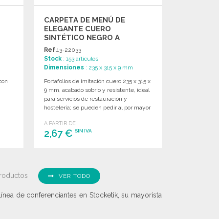
CARPETA DE MENÚ DE
ELEGANTE CUERO
SINTÉTICO NEGRO A
PRECIOS DE MAYORISTA
Ref.
13-22033
Stock
: 153 artículos
Dimensiones
: 235 x 315 x 9 mm
con
Portafolios de imitación cuero 235 x 315 x
9 mm, acabado sobrio y resistente, ideal
para servicios de restauración y
hostelería; se pueden pedir al por mayor
para equipamiento profesional.
A PARTIR DE
2,67 €
SIN IVA
PEDIR
Solicitar un presupuesto
roductos
VER TODO
ínea de conferenciantes en Stocketik, su mayorista