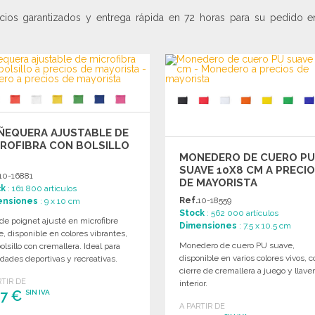
ios garantizados y entrega rápida en 72 horas para su pedido en
ÑEQUERA AJUSTABLE DE
ROFIBRA CON BOLSILLO
MONEDERO DE CUERO P
SUAVE 10X8 CM A PRECI
10-16881
DE MAYORISTA
ck
: 161 800 artículos
Ref.
10-18559
ensiones
: 9 x 10 cm
Stock
: 562 000 artículos
de poignet ajusté en microfibre
Dimensiones
: 7.5 x 10.5 cm
, disponible en colores vibrantes,
Monedero de cuero PU suave,
olsillo con cremallera. Ideal para
disponible en varios colores vivos, c
idades deportivas y recreativas.
cierre de cremallera a juego y llave
RTIR DE
interior.
47 €
SIN IVA
A PARTIR DE