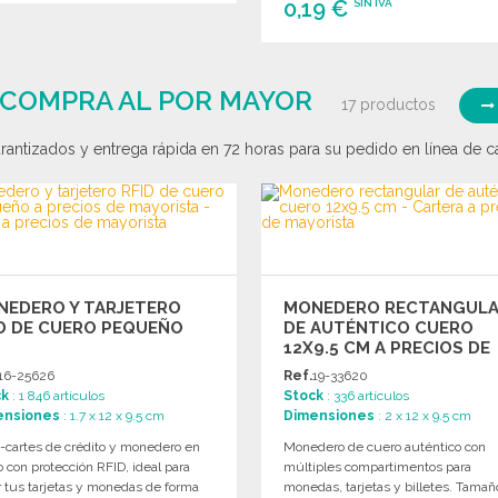
0,19 €
SIN IVA
PEDIR
Solicitar un presupuesto
PEDIR
Solicitar un presupuesto
 COMPRA AL POR MAYOR
17 productos
antizados y entrega rápida en 72 horas para su pedido en línea de car
NEDERO Y TARJETERO
MONEDERO RECTANGUL
D DE CUERO PEQUEÑO
DE AUTÉNTICO CUERO
12X9.5 CM A PRECIOS DE
MAYORISTA
16-25626
Ref.
19-33620
ck
: 1 846 artículos
Stock
: 336 artículos
ensiones
: 1.7 x 12 x 9.5 cm
Dimensiones
: 2 x 12 x 9.5 cm
e-cartes de crédito y monedero en
Monedero de cuero auténtico con
 con protección RFID, ideal para
múltiples compartimentos para
r tus tarjetas y monedas de forma
monedas, tarjetas y billetes. Tamañ