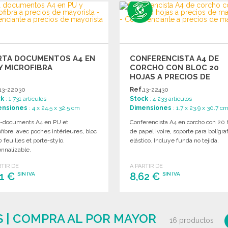
RTA DOCUMENTOS A4 EN
CONFERENCISTA A4 DE
Y MICROFIBRA
CORCHO CON BLOC 20
HOJAS A PRECIOS DE
MAYORISTA
13-22030
Ref.
13-22430
ck
: 1 731 artículos
Stock
: 4 233 artículos
ensiones
: 4 x 24.5 x 32.5 cm
Dimensiones
: 1.7 x 23.9 x 30.7 c
e-documents A4 en PU et
Conferencista A4 en corcho con 20 
fibre, avec poches intérieures, bloc
de papel ivoire, soporte para bolígra
 feuilles et porte-stylo.
elástico. Incluye funda no tejida.
nnalizable.
RTIR DE
A PARTIR DE
51 €
8,62 €
SIN IVA
SIN IVA
PEDIR
PEDIR
Solicitar un presupuesto
Solicitar un presupuesto
 | COMPRA AL POR MAYOR
16 productos