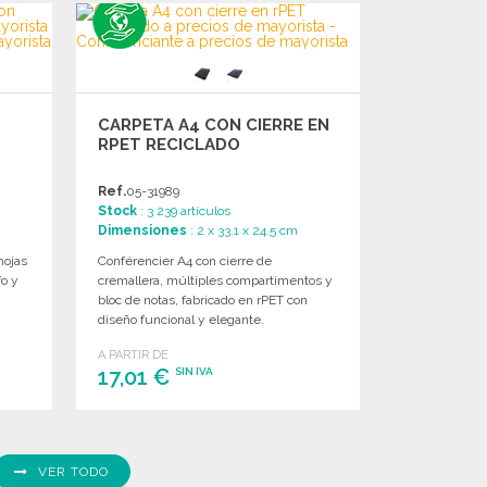
CARPETA A4 CON CIERRE EN
RPET RECICLADO
Ref.
05-31989
Stock
: 3 239 artículos
m
Dimensiones
: 2 x 33.1 x 24.5 cm
hojas
Conférencier A4 con cierre de
fo y
cremallera, múltiples compartimentos y
bloc de notas, fabricado en rPET con
diseño funcional y elegante.
A PARTIR DE
17,01 €
SIN IVA
PEDIR
Solicitar un presupuesto
VER TODO