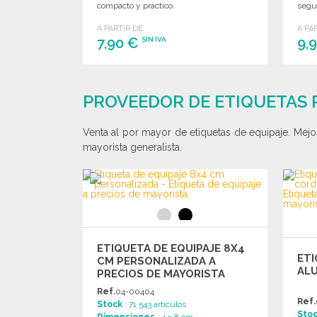
compacto y práctico.
segu
A PARTIR DE
A PA
7,90 €
9,
SIN IVA
PEDIR
Solicitar un presupuesto
PROVEEDOR DE ETIQUETAS 
Venta al por mayor de etiquetas de equipaje. Mejor
mayorista generalista.
ETIQUETA DE EQUIPAJE 8X4
ETI
CM PERSONALIZADA A
AL
PRECIOS DE MAYORISTA
Ref.
04-00404
Ref.
Stock
: 71 543 artículos
Sto
Dimensiones
: 4 x 8 cm