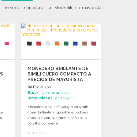
 línea de monederos en Stocketik, su mayorista
U
MONEDERO BRILLANTE DE
OS
SIMILI CUERO COMPACTO A
PRECIOS DE MAYORISTA
Ref.
10-18560
Stock
: 327 000 artículos
Dimensiones
: 9 x 10.5 cm
Monedero de diseño alegre en simili
on
cuero brillante, disponible en colores
ro
vivos, con compartimento principal y
bolsillos con cierre.
A PARTIR DE