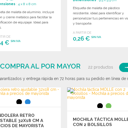
ensiones
: 4 x 8 x 8 cm
Etiqueta de maleta de plástico
eta de maleta de aluminio, incluye
resistente, ideal para identificar y
n y cierre metálico para facilitar la
personalizar tus pertenencias en vi
ificación de equipaje. Ideal para
y transporte.
s.
A PARTIR DE
RTIR DE
0,26 €
SIN IVA
84 €
SIN IVA
PEDIR
PEDIR
Solicitar un presupuesto
Solicitar un presupuesto
 COMPRA AL POR MAYOR
22 productos
rantizados y entrega rápida en 72 horas para su pedido en línea de m
NDOLERA RETRO
MOCHILA TÁCTICA MOLL
STABLE 32X18 CM A
CON 2 BOLSILLOS
CIOS DE MAYORISTA