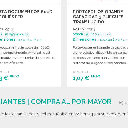
RTA DOCUMENTOS 600D
PORTAFOLIOS GRANDE
POLIÉSTER
CAPACIDAD 3 PLIEGUES
TRANSLUCIDO
02-09112
Ref.
10-16625
ck
: 18 859 artículos
Stock
: 58 600 artículos
ensiones
: 3.5 x 37 x 37 cm
Dimensiones
: 31.5 x 23.8 x 1.7 cm
e-documents de polyester 600D
Porte-document grande capacidad 
n compartimento principal, ideal
cierre elástico, disponible en varios
organizar y transportar documentos
colores y acabado translúcido, con
nera eficiente.
sistema de plegado a tres paneles.
RTIR DE
A PARTIR DE
53 €
1,07 €
SIN IVA
SIN IVA
PEDIR
PEDIR
Solicitar un presupuesto
Solicitar un presupuesto
IANTES | COMPRA AL POR MAYOR
89 p
ecios garantizados y entrega rápida en 72 horas para su pedido en l