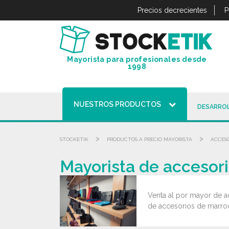
Panel de gestión de cookies
Precios decrecientes
P
Mayorista para profesionales desde
1998
NUESTROS PRODUCTOS
DESARROL
>
>
STOCKETIK
PRODUCTOS A PRECIO MAYORISTA
ACCESO
Mayorista de accesori
Venta al por mayor de a
de accesorios de marroqu