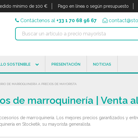
edido mínimo de 100 €
Pago en línea o según presupuesto
Contáctenos al
+33 1 70 68 96 67
contact@sto
LO SOSTENIBLE
PRESENTACIÓN
NOTICIAS
RIO DE MARROQUINERÍA A PRECIOS DE MAYORISTA
os de marroquinería | Venta a
ccesorios de marroquinería. Los mejores precios garantizados y entr
inería en Stocketik, su mayorista generalista.