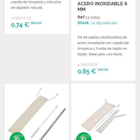
cepillo de limpieza y estuche
ACERO INOXIDABLE 6
de algodón natural.
MM
Ref.
13-23153
A PARTIR DE
Stock
: 12 615 artículos
0,74 €
SIN IVA
Kit de pajitas reutilizables de
PEDIR
acero inoxidable con cepillo de
Solicitar un presupuesto
limpieza y funda de tejido no
tejido. Ideal para uso diario.
A PARTIR DE
0,65 €
SIN IVA
PEDIR
Solicitar un presupuesto