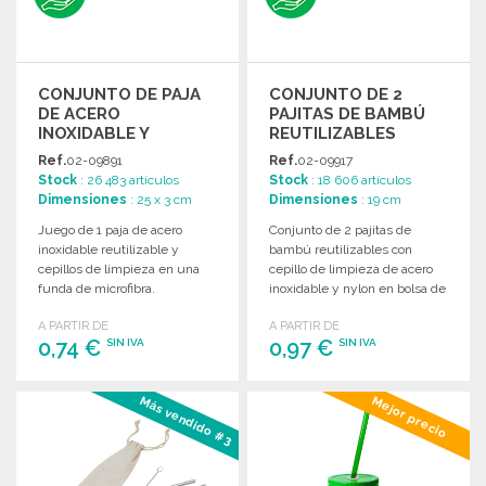
CONJUNTO DE PAJA
CONJUNTO DE 2
DE ACERO
PAJITAS DE BAMBÚ
INOXIDABLE Y
REUTILIZABLES
CEPILLOS
Ref.
02-09891
Ref.
02-09917
Stock
: 26 483 artículos
Stock
: 18 606 artículos
Dimensiones
: 25 x 3 cm
Dimensiones
: 19 cm
Juego de 1 paja de acero
Conjunto de 2 pajitas de
inoxidable reutilizable y
bambú reutilizables con
cepillos de limpieza en una
cepillo de limpieza de acero
funda de microfibra.
inoxidable y nylon en bolsa de
algodón.
A PARTIR DE
A PARTIR DE
0,74 €
0,97 €
SIN IVA
SIN IVA
PEDIR
PEDIR
Más vendido #3
Mejor precio
Solicitar un presupuesto
Solicitar un presupuesto