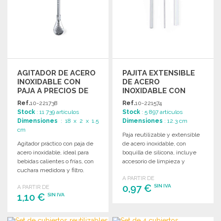
AGITADOR DE ACERO
PAJITA EXTENSIBLE
INOXIDABLE CON
DE ACERO
PAJA A PRECIOS DE
INOXIDABLE CON
MAYORISTA
ESTUCHE
Ref.
10-221738
Ref.
10-221574
Stock
: 11 739 artículos
Stock
: 5 897 artículos
Dimensiones
: 18 x 2 x 1.5
Dimensiones
: 12.3 cm
cm
Paja reutilizable y extensible
Agitador práctico con paja de
de acero inoxidable, con
acero inoxidable, ideal para
boquilla de silicona, incluye
bebidas calientes o frías, con
accesorio de limpieza y
cuchara medidora y filtro.
estuche con mosquetón.
A PARTIR DE
Presentación individual.
0,97 €
SIN IVA
A PARTIR DE
1,10 €
SIN IVA
PEDIR
PEDIR