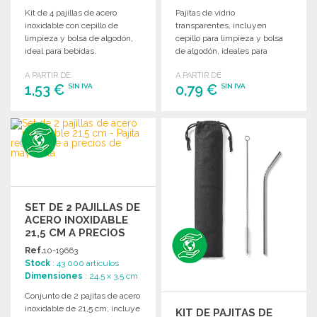
Kit de 4 pajillas de acero
Pajitas de vidrio
inoxidable con cepillo de
transparentes, incluyen
limpieza y bolsa de algodón,
cepillo para limpieza y bolsa
ideal para bebidas.
de algodón, ideales para
bebidas. Paquete de 400
A PARTIR DE
A PARTIR DE
unidades.
1,53 €
0,79 €
SIN IVA
SIN IVA
PEDIR
PEDIR
Solicitar un presupuesto
Solicitar un presupuesto
SET DE 2 PAJILLAS DE
ACERO INOXIDABLE
21,5 CM A PRECIOS
DE MAYORISTA
Ref.
10-19663
Stock
: 43 000 artículos
Dimensiones
: 24.5 x 3.5 cm
Conjunto de 2 pajitas de acero
inoxidable de 21,5 cm, incluye
KIT DE PAJITAS DE