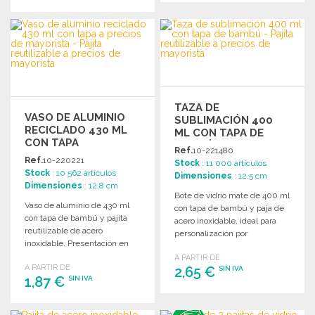
PEDIR
PEDIR
Solicitar un presupuesto
Solicitar un presupuesto
TAZA DE
VASO DE ALUMINIO
SUBLIMACIÓN 400
RECICLADO 430 ML
ML CON TAPA DE
CON TAPA
BAMBÚ A PRECIOS DE
Ref.
10-221480
MAYORISTA
Ref.
10-220221
Stock
: 11 000 artículos
Stock
: 10 562 artículos
Dimensiones
: 12.5 cm
Dimensiones
: 12.8 cm
Bote de vidrio mate de 400 ml
Vaso de aluminio de 430 ml
con tapa de bambú y paja de
con tapa de bambú y pajita
acero inoxidable, ideal para
reutilizable de acero
personalización por
inoxidable. Presentación en
sublimación.
caja kraft y bolsa reciclada.
A PARTIR DE
A PARTIR DE
2,65 €
SIN IVA
1,87 €
SIN IVA
PEDIR
PEDIR