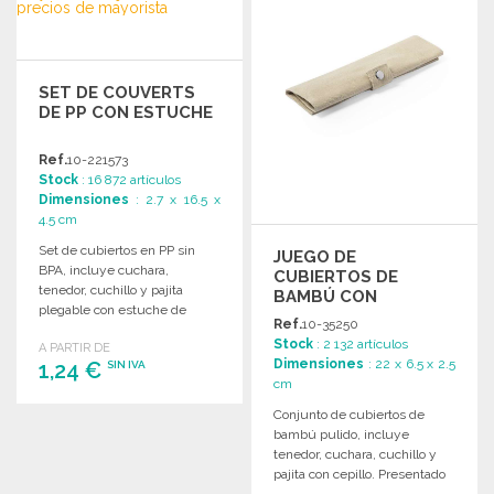
SET DE COUVERTS
DE PP CON ESTUCHE
Ref.
10-221573
Stock
: 16 872 artículos
Dimensiones
: 2.7 x 16.5 x
4.5 cm
Set de cubiertos en PP sin
JUEGO DE
BPA, incluye cuchara,
CUBIERTOS DE
tenedor, cuchillo y pajita
BAMBÚ CON
plegable con estuche de
ESTUCHE
Ref.
10-35250
presentación y limpiador.
Stock
: 2 132 artículos
A PARTIR DE
Dimensiones
: 22 x 6.5 x 2.5
1,24 €
SIN IVA
cm
Conjunto de cubiertos de
PEDIR
bambú pulido, incluye
Solicitar un presupuesto
tenedor, cuchara, cuchillo y
pajita con cepillo. Presentado
en estuche de tela plegable.