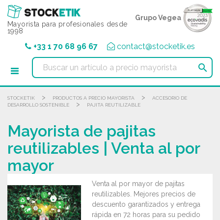
Panel de gestión de cookies
Grupo Vegea
Mayorista para profesionales desde
1998
+33 1 70 68 96 67
contact@stocketik.es

>
>
STOCKETIK
PRODUCTOS A PRECIO MAYORISTA
ACCESORIO DE
>
DESARROLLO SOSTENIBLE
PAJITA REUTILIZABLE
Mayorista de pajitas
reutilizables | Venta al por
mayor
Venta al por mayor de pajitas
reutilizables. Mejores precios de
descuento garantizados y entrega
rápida en 72 horas para su pedido