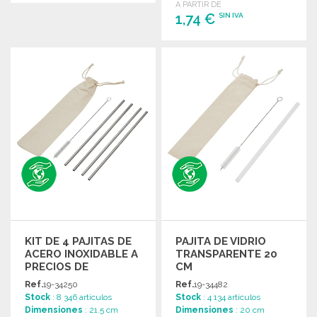
A PARTIR DE
PEDIR
1,74 €
SIN IVA
Solicitar un presupuesto
PEDIR
Solicitar un presupuesto
KIT DE 4 PAJITAS DE
PAJITA DE VIDRIO
ACERO INOXIDABLE A
TRANSPARENTE 20
PRECIOS DE
CM
MAYORISTA
Ref.
19-34250
Ref.
19-34482
Stock
: 8 346 artículos
Stock
: 4 134 artículos
Dimensiones
: 21.5 cm
Dimensiones
: 20 cm