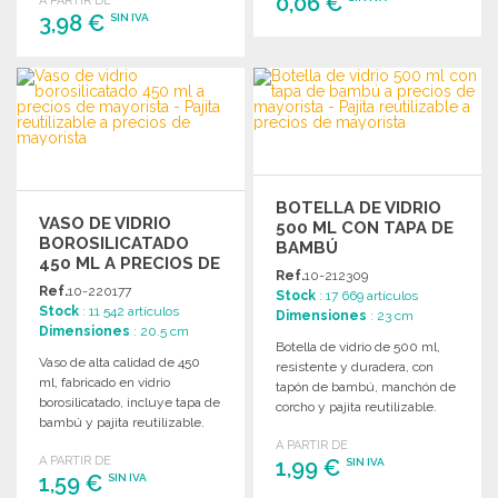
0,06 €
A PARTIR DE
3,98 €
SIN IVA
PEDIR
PEDIR
Solicitar un presupuesto
Solicitar un presupuesto
BOTELLA DE VIDRIO
VASO DE VIDRIO
500 ML CON TAPA DE
BOROSILICATADO
BAMBÚ
450 ML A PRECIOS DE
Ref.
10-212309
MAYORISTA
Ref.
10-220177
Stock
: 17 669 artículos
Stock
: 11 542 artículos
Dimensiones
: 23 cm
Dimensiones
: 20.5 cm
Botella de vidrio de 500 ml,
Vaso de alta calidad de 450
resistente y duradera, con
ml, fabricado en vidrio
tapón de bambú, manchón de
borosilicatado, incluye tapa de
corcho y pajita reutilizable.
bambú y pajita reutilizable.
A PARTIR DE
A PARTIR DE
1,99 €
SIN IVA
1,59 €
SIN IVA