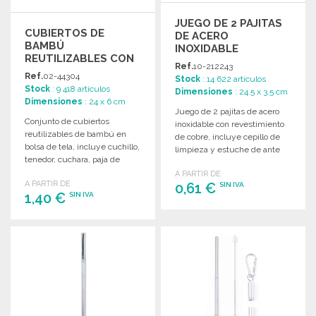
JUEGO DE 2 PAJITAS
CUBIERTOS DE
DE ACERO
BAMBÚ
INOXIDABLE
REUTILIZABLES CON
Ref.
10-212243
POUCH
Ref.
02-44304
Stock
: 14 622 artículos
Stock
: 9 418 artículos
Dimensiones
: 24.5 x 3.5 cm
Dimensiones
: 24 x 6 cm
Juego de 2 pajitas de acero
Conjunto de cubiertos
inoxidable con revestimiento
reutilizables de bambú en
de cobre, incluye cepillo de
bolsa de tela, incluye cuchillo,
limpieza y estuche de ante
tenedor, cuchara, paja de
negro.
bambú y limpiador.
A PARTIR DE
A PARTIR DE
0,61 €
SIN IVA
1,40 €
SIN IVA
PEDIR
PEDIR
Solicitar un presupuesto
Solicitar un presupuesto