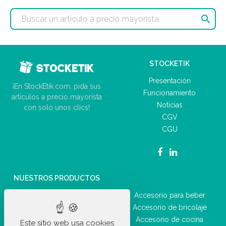

STOCKETIK
Presentación
¡En StockEtik.com, pida sus
Funcionamiento
artículos a precio mayorista
Noticias
con solo unos clics!
CGV
CGU
NUESTROS PRODUCTOS
Accesorio de coche
Accesorio para beber
Suministro de oficina
Accesorio de bricolaje
Accesorio diario
Accesorio de cocina
Este sitio web usa cookies