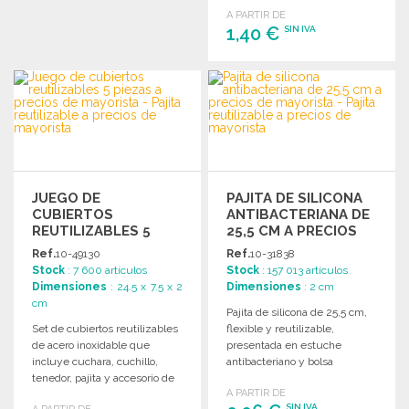
A PARTIR DE
1,40 €
SIN IVA
PEDIR
Solicitar un presupuesto
JUEGO DE
PAJITA DE SILICONA
CUBIERTOS
ANTIBACTERIANA DE
REUTILIZABLES 5
25,5 CM A PRECIOS
PIEZAS A PRECIOS DE
DE MAYORISTA
Ref.
10-49130
Ref.
10-31838
MAYORISTA
Stock
: 7 600 artículos
Stock
: 157 013 artículos
Dimensiones
: 24.5 x 7.5 x 2
Dimensiones
: 2 cm
cm
Pajita de silicona de 25,5 cm,
Set de cubiertos reutilizables
flexible y reutilizable,
de acero inoxidable que
presentada en estuche
incluye cuchara, cuchillo,
antibacteriano y bolsa
tenedor, pajita y accesorio de
individual. Ideal para uso
A PARTIR DE
limpieza en estuche.
diario.
SIN IVA