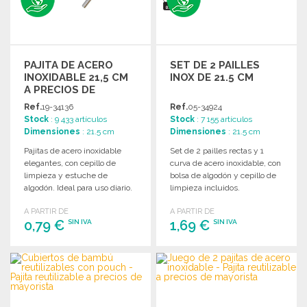
PAJITA DE ACERO
SET DE 2 PAILLES
INOXIDABLE 21,5 CM
INOX DE 21.5 CM
A PRECIOS DE
MAYORISTA
Ref.
19-34136
Ref.
05-34924
Stock
: 9 433 artículos
Stock
: 7 155 artículos
Dimensiones
: 21.5 cm
Dimensiones
: 21.5 cm
Pajitas de acero inoxidable
Set de 2 pailles rectas y 1
elegantes, con cepillo de
curva de acero inoxidable, con
limpieza y estuche de
bolsa de algodón y cepillo de
algodón. Ideal para uso diario.
limpieza incluidos.
Venta al por mayor.
Reutilizables y prácticas.
A PARTIR DE
A PARTIR DE
0,79 €
1,69 €
SIN IVA
SIN IVA
PEDIR
PEDIR
Solicitar un presupuesto
Solicitar un presupuesto