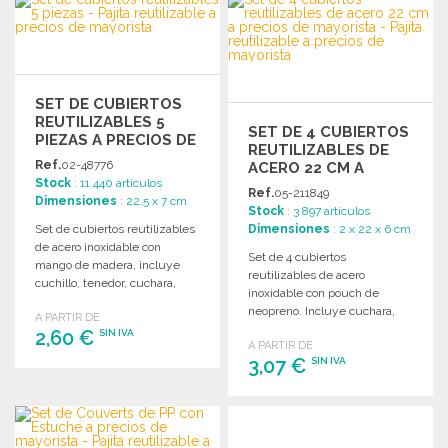
Solicitar un presupuesto
Solicitar un presupuesto
SET DE CUBIERTOS
REUTILIZABLES 5
SET DE 4 CUBIERTOS
PIEZAS A PRECIOS DE
REUTILIZABLES DE
MAYORISTA
Ref.
02-48776
ACERO 22 CM A
Stock
: 11 440 artículos
PRECIOS DE
Ref.
05-211849
Dimensiones
: 22.5 x 7 cm
MAYORISTA
Stock
: 3 897 artículos
Set de cubiertos reutilizables
Dimensiones
: 2 x 22 x 6 cm
de acero inoxidable con
Set de 4 cubiertos
mango de madera, incluye
reutilizables de acero
cuchillo, tenedor, cuchara,
inoxidable con pouch de
pajita y cepillo de limpieza.
neopreno. Incluye cuchara,
A PARTIR DE
tenedor, cuchillo, paja y
2,60 €
SIN IVA
A PARTIR DE
cepillo.
3,07 €
SIN IVA
PEDIR
PEDIR
Solicitar un presupuesto
Solicitar un presupuesto