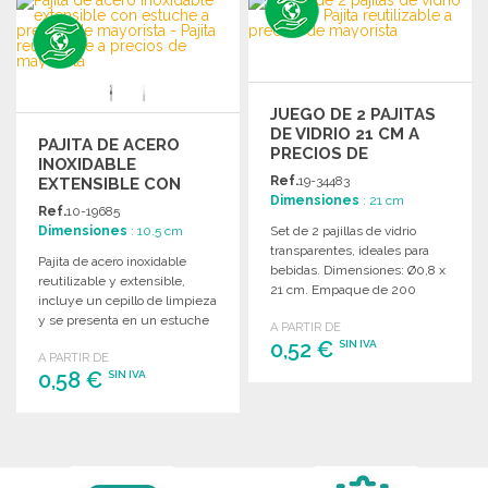
Solicitar un presupuesto
Solicitar un presupuesto
JUEGO DE 2 PAJITAS
DE VIDRIO 21 CM A
PAJITA DE ACERO
PRECIOS DE
INOXIDABLE
MAYORISTA
Ref.
19-34483
EXTENSIBLE CON
Dimensiones
: 21 cm
ESTUCHE
Ref.
10-19685
Dimensiones
: 10.5 cm
Set de 2 pajillas de vidrio
transparentes, ideales para
Pajita de acero inoxidable
bebidas. Dimensiones: Ø0,8 x
reutilizable y extensible,
21 cm. Empaque de 200
incluye un cepillo de limpieza
unidades.
y se presenta en un estuche
A PARTIR DE
de viaje transparente.
0,52 €
SIN IVA
A PARTIR DE
0,58 €
SIN IVA
PEDIR
PEDIR
Solicitar un presupuesto
Solicitar un presupuesto