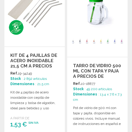
KIT DE 4 PAJILLAS DE
ACERO INOXIDABLE
TARRO DE VIDRIO 500
21,5 CM A PRECIOS
ML CON TAPA Y PAJA
DE MAYORISTA
Ref.
19-34249
A PRECIOS DE
Stock
: 2 892 artículos
MAYORISTA
Ref.
10-18877
Dimensiones
: 21.5 cm
Stock
: 49 200 artículos
Kit de 4 pajillas de acero
Dimensiones
: 13.4 x 7.6 x 7.3
inoxidable con cepillo de
cm
limpieza y bolsa de algodón,
Pot de vidrio de 500 ml con
ideal para bebidas y uso
tapa y pajita, disponible en
diario.
A PARTIR DE
colores vivos. Incluye manual
1,53 €
SIN IVA
de instrucciones en español e
inglés.