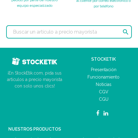
pedido por parte de nuestro
al cliente por correo electrónico o
equipo especializado
por teléfono

STOCKETIK
Presentación
¡En StockEtik.com, pida sus
Funcionamiento
artículos a precio mayorista
Noticias
con solo unos clics!
CGV
CGU
NUESTROS PRODUCTOS