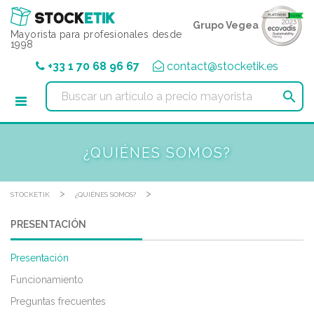
Panel de gestión de cookies
Grupo Vegea
Mayorista para profesionales desde
1998
+33 1 70 68 96 67
contact@stocketik.es

¿QUIÉNES SOMOS?
>
>
STOCKETIK
¿QUIÉNES SOMOS?
PRESENTACIÓN
Presentación
Funcionamiento
Preguntas frecuentes