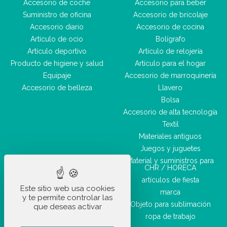
Accesorio de coche
Accesorio para beber
Suministro de oficina
Accesorio de bricolaje
Accesorio diario
Accesorio de cocina
Artículo de ocio
Bolígrafo
Artículo deportivo
Artículo de relojería
Producto de higiene y salud
Artículo para el hogar
Equipaje
Accesorio de marroquinería
Accesorio de belleza
Llavero
Bolsa
Accesorio de alta tecnología
Textil
Materiales antiguos
Juegos y juguetes
Material y suministros para
CHR / HORECA
artículos de fiesta
Este sitio web usa cookies
marca
y te permite controlar las
Objeto para sublimación
que deseas activar
ropa de trabajo