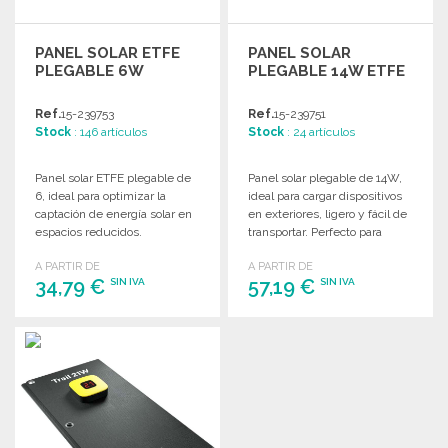
PANEL SOLAR ETFE
PANEL SOLAR
PLEGABLE 6W
PLEGABLE 14W ETFE
Ref.
15-239753
Ref.
15-239751
Stock
: 146 artículos
Stock
: 24 artículos
Panel solar ETFE plegable de
Panel solar plegable de 14W,
6, ideal para optimizar la
ideal para cargar dispositivos
captación de energía solar en
en exteriores, ligero y fácil de
espacios reducidos.
transportar. Perfecto para
aventuras al aire libre.
A PARTIR DE
A PARTIR DE
34,79 €
57,19 €
SIN IVA
SIN IVA
PEDIR
PEDIR
Solicitar un presupuesto
Solicitar un presupuesto