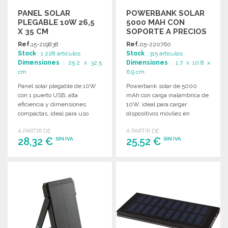
PANEL SOLAR
POWERBANK SOLAR
PLEGABLE 10W 26,5
5000 MAH CON
X 35 CM
SOPORTE A PRECIOS
DE MAYORISTA
Ref.
15-219838
Ref.
05-220760
Stock
: 1 228 artículos
Stock
: 315 artículos
Dimensiones
: 25.2 x 32.5
Dimensiones
: 1.7 x 10.8 x
cm
6.9 cm
Panel solar plegable de 10W
Powerbank solar de 5000
con 1 puerto USB, alta
mAh con carga inalámbrica de
eficiencia y dimensiones
10W, ideal para cargar
compactas, ideal para uso
dispositivos móviles en
exterior y viajes.
cualquier lugar.
A PARTIR DE
A PARTIR DE
28,32 €
25,52 €
SIN IVA
SIN IVA
PEDIR
PEDIR
Solicitar un presupuesto
Solicitar un presupuesto