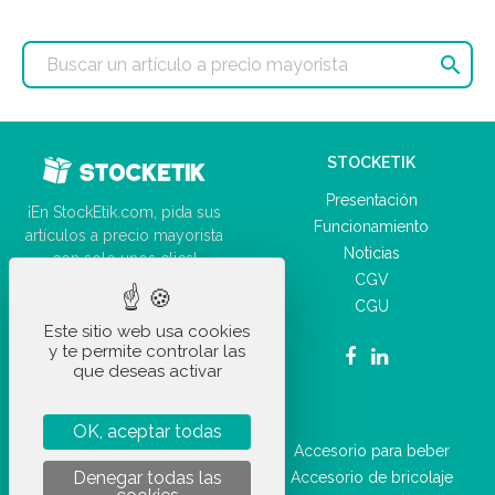

STOCKETIK
Presentación
¡En StockEtik.com, pida sus
Funcionamiento
artículos a precio mayorista
Noticias
con solo unos clics!
CGV
CGU
Este sitio web usa cookies
y te permite controlar las
que deseas activar
NUESTROS PRODUCTOS
OK, aceptar todas
Accesorio de coche
Accesorio para beber
Denegar todas las
Suministro de oficina
Accesorio de bricolaje