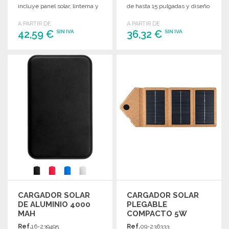
incluye panel solar, linterna y
de hasta 15 pulgadas y diseño
mosquetón.
ergonómico.
A PARTIR DE
A PARTIR DE
42,59 €
36,32 €
SIN IVA
SIN IVA
PEDIR
PEDIR
Solicitar un presupuesto
Solicitar un presupuesto
CARGADOR SOLAR
CARGADOR SOLAR
DE ALUMINIO 4000
PLEGABLE
MAH
COMPACTO 5W
Ref.
16-239495
Ref.
09-236333