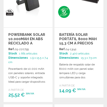
POWERBANK SOLAR
BATERÍA SOLAR
10.000MAH EN ABS
PORTÁTIL 8000 MAH
RECICLADO A
15,3 CM A PRECIOS
PRECIOS DE
DE MAYORISTA
Ref.
05-220759
Ref.
04-13141
MAYORISTA
Stock
: 1 661 artículos
Stock
: 2 400 artículos
Dimensiones
: 1.9 x 15.5 x 7.4
Dimensiones
: 15.3 x 7.5 cm
cm
Batería de respaldo solar de
Powerbank de 10.000 mAh
8000 mAh con panel solar,
con paneles solares, entrada
lámpara LED y carga
USB-C y soporte integrado.
simultánea para dos
Ideal para cargar dispositivos
dispositivos. Ideal para
A PARTIR DE
en cualquier lugar.
exteriores.
14,09 €
SIN IVA
A PARTIR DE
25,52 €
SIN IVA
PEDIR
PEDIR