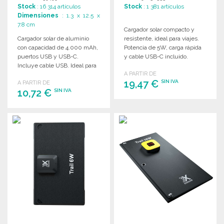
Stock
: 16 314 artículos
Stock
: 1 381 artículos
Dimensiones
: 1.3 x 12.5 x
7.8 cm
Cargador solar compacto y
Cargador solar de aluminio
resistente, ideal para viajes.
con capacidad de 4.000 mAh,
Potencia de 5W, carga rápida
puertos USB y USB-C.
y cable USB-C incluido.
Incluye cable USB. Ideal para
A PARTIR DE
cargar dispositivos.
19,47 €
SIN IVA
A PARTIR DE
10,72 €
SIN IVA
PEDIR
PEDIR
Solicitar un presupuesto
Solicitar un presupuesto