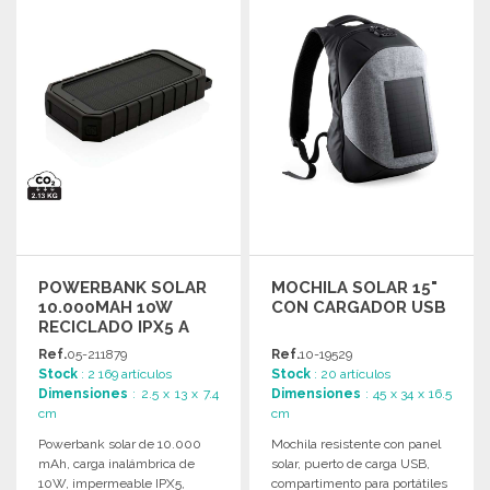
Solicitar un presupuesto
Solicitar un presupuesto
POWERBANK SOLAR
MOCHILA SOLAR 15"
10.000MAH 10W
CON CARGADOR USB
RECICLADO IPX5 A
PRECIOS DE
Ref.
05-211879
Ref.
10-19529
MAYORISTA
Stock
: 2 169 artículos
Stock
: 20 artículos
Dimensiones
: 2.5 x 13 x 7.4
Dimensiones
: 45 x 34 x 16.5
cm
cm
Powerbank solar de 10.000
Mochila resistente con panel
mAh, carga inalámbrica de
solar, puerto de carga USB,
10W, impermeable IPX5,
compartimento para portátiles