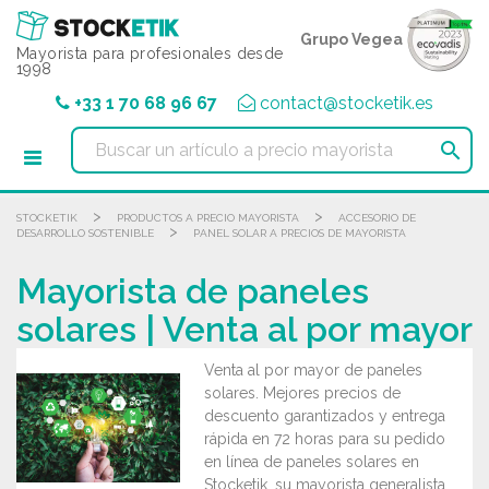
Panel de gestión de cookies
Grupo Vegea
Mayorista para profesionales desde
1998
+33 1 70 68 96 67
contact@stocketik.es

>
>
STOCKETIK
PRODUCTOS A PRECIO MAYORISTA
ACCESORIO DE
>
DESARROLLO SOSTENIBLE
PANEL SOLAR A PRECIOS DE MAYORISTA
Mayorista de paneles
solares | Venta al por mayor
Venta al por mayor de paneles
solares. Mejores precios de
descuento garantizados y entrega
rápida en 72 horas para su pedido
en línea de paneles solares en
Stocketik, su mayorista generalista.