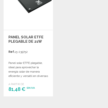
PANEL SOLAR ETFE
PLEGABLE DE 21W
Ref.
15-239752
Panel solar ETFE plegable,
ideal para aprovechar la
energía solar de manera
eficiente y versátil en diversas
aplicaciones.
A PARTIR DE
81,48 €
SIN IVA
PEDIR
Solicitar un presupuesto