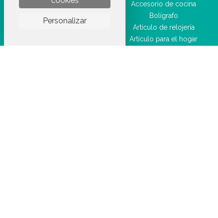
cookies
Accesorio diario
Accesorio de cocina
Artículo de ocio
Bolígrafo
Personalizar
Artículo deportivo
Artículo de relojería
Producto de higiene y salud
Artículo para el hogar
Equipaje
Accesorio de marroquinería
Accesorio de belleza
Llavero
Bolsa
Accesorio de alta tecnología
Textil
Materiales antiguos
Juegos y juguetes
Material y suministros para
CHR / HORECA
artículos de fiesta
marca
Objeto para sublimación
ropa de trabajo