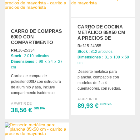
CARRO DE COCINA
CARRO DE COMPRAS
METÁLICO 85X50 CM
600D CON
A PRECIOS DE
COMPARTIMENTO
MAYORISTA
Ref.
15-24355
ISOTHERMO A
Ref.
16-25334
Stock
: 812 artículos
PRECIOS DE
Stock
: 2 010 artículos
Dimensiones
: 81 x 100 x 59
MAYORISTA
Dimensiones
: 98 x 34 x 27
cm
cm
Desserte metálica para
Carrito de compra de
plancha, compatible con
poliéster 600D con estructura
modelos de 2 a 4
de aluminio y asa, incluye
quemadores, con ruedas,
compartimento isotérmico
compartimentos y
para mantener los alimentos
A PARTIR DE
dimensiones de 100 x 59 x 81
A PARTIR DE
frescos.
89,93 €
SIN IVA
cm.
38,56 €
SIN IVA
PEDIR
PEDIR
Solicitar un presupuesto
Solicitar un presupuesto