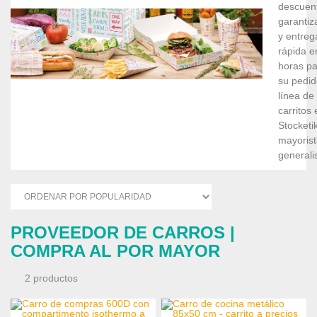
descuen
garantiz
y entreg
rápida e
horas pa
su pedid
línea de
carritos 
Stocketik
mayorist
generali
PROVEEDOR DE CARROS |
COMPRA AL POR MAYOR
2 productos