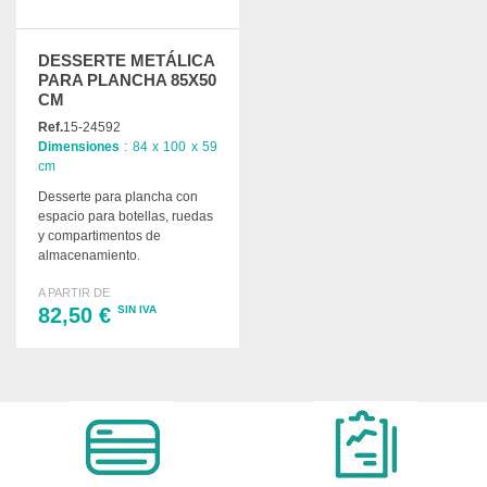
DESSERTE METÁLICA
PARA PLANCHA 85X50
CM
Ref.
15-24592
Dimensiones
: 84 x 100 x 59
cm
Desserte para plancha con
espacio para botellas, ruedas
y compartimentos de
almacenamiento.
Dimensiones: 100 x 59 x 84
A PARTIR DE
cm.
82,50 €
SIN IVA
PEDIR
Solicitar un presupuesto