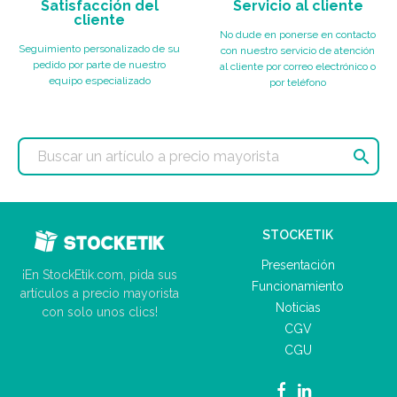
Satisfacción del
Servicio al cliente
cliente
No dude en ponerse en contacto
Seguimiento personalizado de su
con nuestro servicio de atención
pedido por parte de nuestro
al cliente por correo electrónico o
equipo especializado
por teléfono

STOCKETIK
Presentación
¡En StockEtik.com, pida sus
Funcionamiento
artículos a precio mayorista
Noticias
con solo unos clics!
CGV
CGU