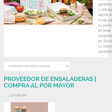
garantiz
y entreg
rápida e
horas pa
su pedi
en línea
ensalad
en Stock
su mayor
generalis
PROVEEDOR DE ENSALADERAS |
COMPRA AL POR MAYOR
1 producto