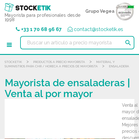
Panel de gestión de cookies
Grupo Vegea
Mayorista para profesionales desde
1998
+33 1 70 68 96 67
contact@stocketik.es

>
>
STOCKETIK
PRODUCTOS A PRECIO MAYORISTA
MATERIAL Y
>
SUMINISTROS PARA CHR / HORECA A PRECIOS DE MAYORISTA
ENSALADERA
Mayorista de ensaladeras |
Venta al por mayor
Venta al
mayor d
ensalade
Mejores
precios
descuen