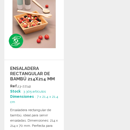
ENSALADERA
RECTANGULAR DE
BAMBÚ 214X214 MM
A PRECIOS DE
Ref.
13-22141
MAYORISTA
Stock
: 3 305 artículos
Dimensiones
: 7 x 21.4 x 21.4
cm
Ensaladera rectangular de
bambú, ideal para servir
ensaladas. Dimensiones: 214 x
214 x 70 mm. Perfecta para