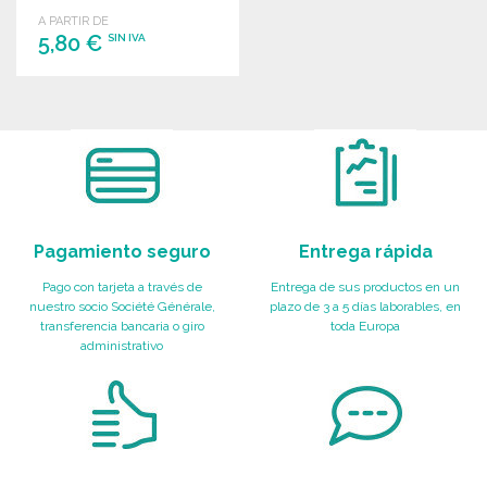
cualquier ocasión.
A PARTIR DE
5,80 €
SIN IVA
PEDIR
Solicitar un presupuesto
Pagamiento seguro
Entrega rápida
Pago con tarjeta a través de
Entrega de sus productos en un
nuestro socio Société Générale,
plazo de 3 a 5 días laborables, en
transferencia bancaria o giro
toda Europa
administrativo