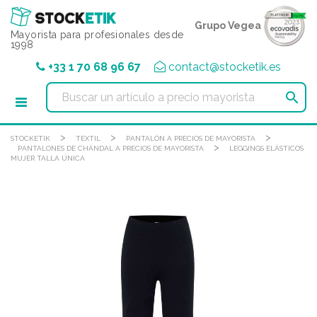
Panel de gestión de cookies
Grupo Vegea
Mayorista para profesionales desde
1998
+33 1 70 68 96 67
contact@stocketik.es

>
>
>
STOCKETIK
TEXTIL
PANTALÓN A PRECIOS DE MAYORISTA
>
PANTALONES DE CHÁNDAL A PRECIOS DE MAYORISTA
LEGGINGS ELÁSTICOS
MUJER TALLA ÚNICA