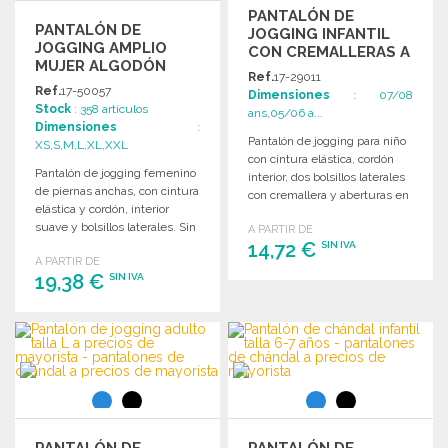
PANTALÓN DE
PANTALÓN DE
JOGGING INFANTIL
JOGGING AMPLIO
CON CREMALLERAS A
MUJER ALGODÓN
PRECIOS DE
Ref.
17-29011
RECICLADO
MAYORISTA
Ref.
17-50057
Dimensiones
: 07/08
Stock
: 358 artículos
ans,05/06 a...
Dimensiones
:
Pantalón de jogging para niño
XS,S,M,L,XL,XXL
con cintura elástica, cordón
Pantalón de jogging femenino
interior, dos bolsillos laterales
de piernas anchas, con cintura
con cremallera y aberturas en
elástica y cordón, interior
los tobillos.
suave y bolsillos laterales. Sin
A PARTIR DE
etiqueta de marca.
14,72 €
SIN IVA
A PARTIR DE
19,38 €
SIN IVA
PEDIR
Solicitar un presupuesto
PEDIR
Solicitar un presupuesto