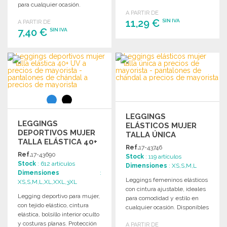
para cualquier ocasión.
liso y cómodo.
A PARTIR DE
11,29 €
SIN IVA
A PARTIR DE
7,40 €
SIN IVA
PEDIR
PEDIR
Solicitar un presupuesto
Solicitar un presupuesto
LEGGINGS
LEGGINGS
ELÁSTICOS MUJER
DEPORTIVOS MUJER
TALLA ÚNICA
TALLA ELÁSTICA 40+
Ref.
17-43746
UV
Ref.
17-43690
Stock
: 119 artículos
Stock
: 612 artículos
Dimensiones
: XS,S,M,L
Dimensiones
:
Leggings femeninos elásticos
XS,S,M,L,XL,XXL,3XL
con cintura ajustable, ideales
Legging deportivo para mujer,
para comodidad y estilo en
con tejido elástico, cintura
cualquier ocasión. Disponibles
elástica, bolsillo interior oculto
para compra al por mayor.
y costuras planas. Protección
A PARTIR DE