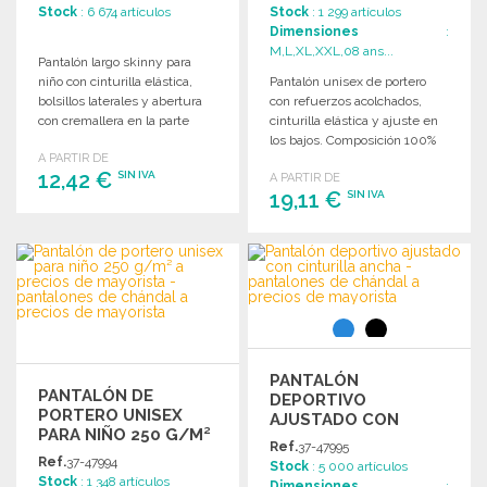
MAYORISTA
Stock
: 6 674 artículos
Stock
: 1 299 artículos
Dimensiones
:
M,L,XL,XXL,08 ans...
Pantalón largo skinny para
niño con cinturilla elástica,
Pantalón unisex de portero
bolsillos laterales y abertura
con refuerzos acolchados,
con cremallera en la parte
cinturilla elástica y ajuste en
inferior.
los bajos. Composición 100%
A PARTIR DE
poliéster.
12,42 €
SIN IVA
A PARTIR DE
19,11 €
SIN IVA
PEDIR
PEDIR
Solicitar un presupuesto
Solicitar un presupuesto
PANTALÓN
PANTALÓN DE
DEPORTIVO
PORTERO UNISEX
AJUSTADO CON
PARA NIÑO 250 G/M²
CINTURILLA ANCHA A
Ref.
37-47995
PRECIOS DE
Ref.
37-47994
Stock
: 5 000 artículos
MAYORISTA
Stock
: 1 348 artículos
Dimensiones
: