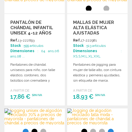
PANTALÓN DE
MALLAS DE MUJER
CHÁNDAL INFANTIL
ALTA ELÁSTICA
UNISEX 4-12 AÑOS
AJUSTADAS
Ref.
13-222693
Ref.
17-222981
Stock
: 599 artículos
Stock
: 513 artículos
Dimensiones
: 04 ans,06
Dimensiones
:
ans,08 ...
XS,S,M,L,XL,XXL
Pantalones de chándal
Pantalones de jogging para
unisexos para niño, con talle
mujer de talle alto, con cintura
elástico, cordones, dos
elástica y perneras ajustadas,
bolsillos con cremallera y
sin etiqueta de marca.
tejido resistente. Disponibles
A PARTIR DE
A PARTIR DE
en varias tallas.
17,86 €
18,93 €
SIN IVA
SIN IVA
PEDIR
PEDIR
Solicitar un presupuesto
Solicitar un presupuesto