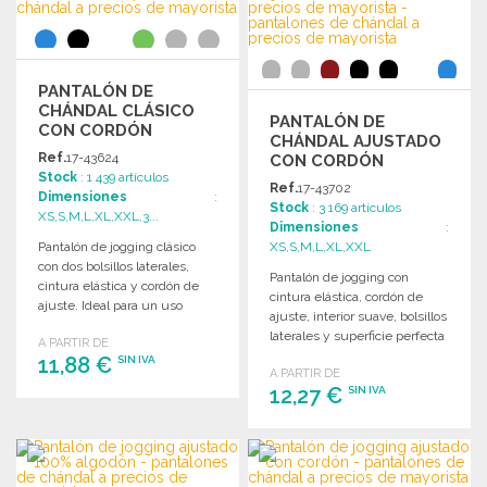
Solicitar un presupuesto
PANTALÓN DE
CHÁNDAL CLÁSICO
PANTALÓN DE
CON CORDÓN
CHÁNDAL AJUSTADO
Ref.
17-43624
CON CORDÓN
Stock
: 1 439 artículos
Ref.
17-43702
Dimensiones
:
Stock
: 3 169 artículos
XS,S,M,L,XL,XXL,3...
Dimensiones
:
Pantalón de jogging clásico
XS,S,M,L,XL,XXL
con dos bolsillos laterales,
Pantalón de jogging con
cintura elástica y cordón de
cintura elástica, cordón de
ajuste. Ideal para un uso
ajuste, interior suave, bolsillos
diario cómodo.
laterales y superficie perfecta
A PARTIR DE
para impresión.
11,88 €
SIN IVA
A PARTIR DE
12,27 €
SIN IVA
PEDIR
PEDIR
Solicitar un presupuesto
Solicitar un presupuesto