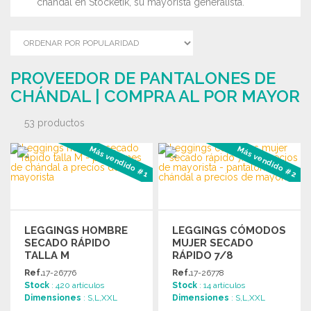
chándal en Stocketik, su mayorista generalista.
PROVEEDOR DE PANTALONES DE
CHÁNDAL | COMPRA AL POR MAYOR
53 productos
Más vendido #1
Más vendido #2
LEGGINGS HOMBRE
LEGGINGS CÓMODOS
SECADO RÁPIDO
MUJER SECADO
TALLA M
RÁPIDO 7/8
Ref.
17-26776
Ref.
17-26778
Stock
: 420 artículos
Stock
: 14 artículos
Dimensiones
: S,L,XXL
Dimensiones
: S,L,XXL