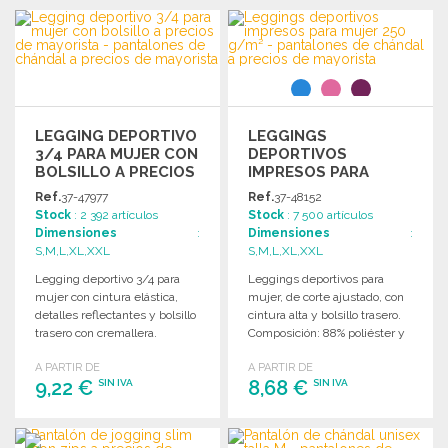
PEDIR
PEDIR
Solicitar un presupuesto
Solicitar un presupuesto
LEGGING DEPORTIVO
LEGGINGS
3/4 PARA MUJER CON
DEPORTIVOS
BOLSILLO A PRECIOS
IMPRESOS PARA
DE MAYORISTA
MUJER 250 G/M² A
Ref.
37-47977
Ref.
37-48152
PRECIOS DE
Stock
: 2 392 artículos
Stock
: 7 500 artículos
MAYORISTA
Dimensiones
:
Dimensiones
:
S,M,L,XL,XXL
S,M,L,XL,XXL
Legging deportivo 3/4 para
Leggings deportivos para
mujer con cintura elástica,
mujer, de corte ajustado, con
detalles reflectantes y bolsillo
cintura alta y bolsillo trasero.
trasero con cremallera.
Composición: 88% poliéster y
Composición: 88% poliéster,
12% elastano.
A PARTIR DE
A PARTIR DE
12% elastano.
9,22 €
8,68 €
SIN IVA
SIN IVA
PEDIR
PEDIR