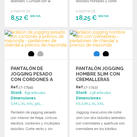
laterales. Cumple con la
bolsillos frontales y corte
normativa europea.
ajustado.
A PARTIR DE
A PARTIR DE
8,52 €
18,25 €
SIN IVA
SIN IVA
PEDIR
PEDIR
Solicitar un presupuesto
Solicitar un presupuesto
PANTALÓN DE
PANTALÓN JOGGING
JOGGING PESADO
HOMBRE SLIM CON
CON CORDONES A
CREMALLERAS
PRECIOS DE
Ref.
17-27949
Ref.
17-27432
MAYORISTA
Stock
: 635 artículos
Stock
: 236 artículos
Dimensiones
:
Dimensiones
:
S,M,L,XL,XXL,3XL,...
XS,S,M,L,XL,XXL
Pantalón de jogging pesado
Jogging masculino de corte
con interior de felpa, cintura
slim con dos bolsillos laterales
elástica, cordones y múltiples
con cremallera y apertura con
bolsillos. Corte recto y sin
cremallera en los tobillos.
etiqueta de marca.