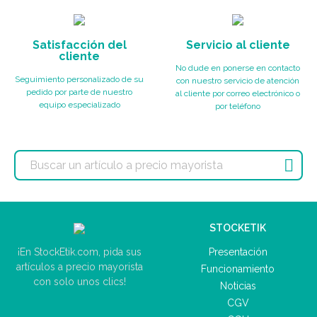
Satisfacción del
Servicio al cliente
cliente
No dude en ponerse en contacto
Seguimiento personalizado de su
con nuestro servicio de atención
pedido por parte de nuestro
al cliente por correo electrónico o
equipo especializado
por teléfono

STOCKETIK
Presentación
¡En StockEtik.com, pida sus
artículos a precio mayorista
Funcionamiento
con solo unos clics!
Noticias
CGV