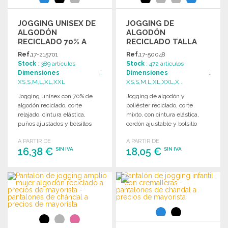
JOGGING UNISEX DE
JOGGING DE
ALGODÓN
ALGODÓN
RECICLADO 70% A
RECICLADO TALLA
PRECIOS DE
MIXTA A PRECIOS DE
Ref.
17-215701
Ref.
17-50048
MAYORISTA
MAYORISTA
Stock
: 389 artículos
Stock
: 472 artículos
Dimensiones
:
Dimensiones
:
XS,S,M,L,XL,XXL
XS,S,M,L,XL,XXL,X...
Jogging unisex con 70% de
Jogging de algodón y
algodón reciclado, corte
poliéster reciclado, corte
relajado, cintura elástica,
mixto, con cintura elástica,
puños ajustados y bolsillos
cordón ajustable y bolsillo
laterales.
trasero. Sin etiqueta de
A PARTIR DE
A PARTIR DE
marca.
16,38 €
18,05 €
SIN IVA
SIN IVA
PEDIR
PEDIR
Solicitar un presupuesto
Solicitar un presupuesto