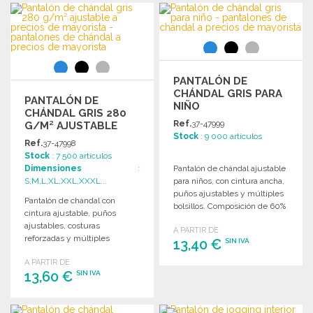
PEDIR
Solicitar un presupuesto
Solicitar un presupuesto
PANTALÓN DE
CHÁNDAL GRIS PARA
PANTALÓN DE
NIÑO
CHÁNDAL GRIS 280
Ref.
37-47999
G/M² AJUSTABLE
Stock
: 9 000 artículos
Ref.
37-47998
Stock
: 7 500 artículos
Dimensiones
:
Pantalón de chándal ajustable
S,M,L,XL,XXL,XXXL...
para niños, con cintura ancha,
puños ajustables y múltiples
Pantalón de chándal con
bolsillos. Composición de 60%
cintura ajustable, puños
algodón y 40% poliéster.
ajustables, costuras
A PARTIR DE
reforzadas y múltiples
13,40 €
SIN IVA
bolsillos. Composición de 60%
A PARTIR DE
algodón y 40% poliéster.
13,60 €
SIN IVA
PEDIR
Solicitar un presupuesto
PEDIR