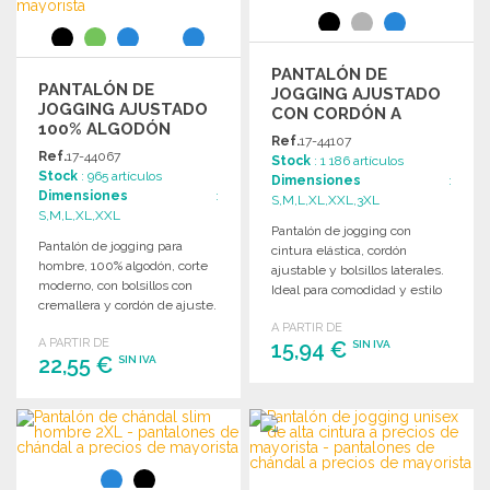
PANTALÓN DE
PANTALÓN DE
JOGGING AJUSTADO
JOGGING AJUSTADO
CON CORDÓN A
100% ALGODÓN
PRECIOS DE
Ref.
17-44107
MAYORISTA
Ref.
17-44067
Stock
: 1 186 artículos
Stock
: 965 artículos
Dimensiones
:
Dimensiones
:
S,M,L,XL,XXL,3XL
S,M,L,XL,XXL
Pantalón de jogging con
Pantalón de jogging para
cintura elástica, cordón
hombre, 100% algodón, corte
ajustable y bolsillos laterales.
moderno, con bolsillos con
Ideal para comodidad y estilo
cremallera y cordón de ajuste.
en cualquier ocasión.
Ideal para un look
A PARTIR DE
A PARTIR DE
contemporáneo.
15,94 €
SIN IVA
22,55 €
SIN IVA
PEDIR
PEDIR
Solicitar un presupuesto
Solicitar un presupuesto