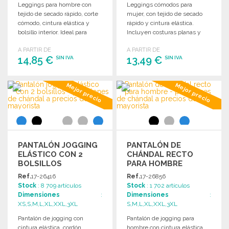
Leggings para hombre con
Leggings cómodos para
tejido de secado rápido, corte
mujer, con tejido de secado
cómodo, cintura elástica y
rápido y cintura elástica.
bolsillo interior. Ideal para
Incluyen costuras planas y
actividades deportivas.
bolsillo interior.
A PARTIR DE
A PARTIR DE
14,85 €
13,49 €
SIN IVA
SIN IVA
PEDIR
PEDIR
Mejor precio
Mejor precio
Solicitar un presupuesto
Solicitar un presupuesto
PANTALÓN JOGGING
PANTALÓN DE
ELÁSTICO CON 2
CHÁNDAL RECTO
BOLSILLOS
PARA HOMBRE
Ref.
17-26416
Ref.
17-26856
Stock
: 8 709 artículos
Stock
: 1 702 artículos
Dimensiones
:
Dimensiones
:
XS,S,M,L,XL,XXL,3XL
S,M,L,XL,XXL,3XL
Pantalón de jogging con
Pantalón de jogging para
cintura elástica, cordón
hombre con cintura elástica,