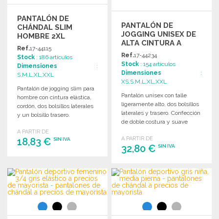
PANTALÓN DE
PANTALÓN DE
CHÁNDAL SLIM
JOGGING UNISEX DE
HOMBRE 2XL
ALTA CINTURA A
Ref.
17-44115
PRECIOS DE
Ref.
17-44234
Stock
: 186 artículos
MAYORISTA
Stock
: 154 artículos
Dimensiones
:
Dimensiones
:
S,M,L,XL,XXL
XS,S,M,L,XL,XXL
Pantalón de jogging slim para
Pantalón unisex con talle
hombre con cintura elástica,
ligeramente alto, dos bolsillos
cordón, dos bolsillos laterales
laterales y trasero. Confección
y un bolsillo trasero.
de doble costura y suave
interior.
A PARTIR DE
A PARTIR DE
18,83 €
SIN IVA
32,80 €
SIN IVA
PEDIR
PEDIR
Solicitar un presupuesto
Solicitar un presupuesto