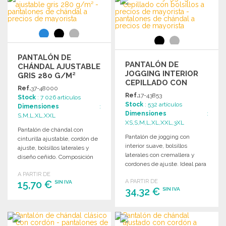
Solicitar un presupuesto
PANTALÓN DE
PANTALÓN DE
CHÁNDAL AJUSTABLE
JOGGING INTERIOR
GRIS 280 G/M²
CEPILLADO CON
Ref.
37-48000
BOLSILLOS
Ref.
17-43853
Stock
: 7 026 artículos
Stock
: 532 artículos
Dimensiones
:
Dimensiones
:
S,M,L,XL,XXL
XS,S,M,L,XL,XXL,3XL
Pantalón de chándal con
Pantalón de jogging con
cinturilla ajustable, cordón de
interior suave, bolsillos
ajuste, bolsillos laterales y
laterales con cremallera y
diseño ceñido. Composición
cordones de ajuste. Ideal para
60% algodón, 40% poliéster.
comodidad y estilo.
A PARTIR DE
A PARTIR DE
15,70 €
SIN IVA
34,32 €
SIN IVA
PEDIR
PEDIR
Solicitar un presupuesto