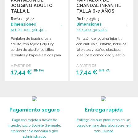
PANTALÓN DE
PANTALÓN DE
JOGGING ADULTO
CHÁNDAL INFANTIL
TALLA L
TALLA 6-7 AÑOS
Ref.
17-43822
Ref.
17-43823
Dimensiones
:
Dimensiones
:
M,L,XL,XXL,3XL,4X...
XS,S,XXS,3XS,4XS
Pantalón de jogging para
Pantalón de jogging infantil
adulto, con tejido Poly Dry,
con cintura ajustable, bolsillos
cordón de ajuste, bolsillos
laterales y puños elásticos.
laterales y bajos elásticos para
Ideal para comodidad y estilo
mayor comodidad.
diario.
A PARTIR DE
A PARTIR DE
17,44 €
17,44 €
SIN IVA
SIN IVA
PEDIR
PEDIR
Solicitar un presupuesto
Solicitar un presupuesto
Pagamiento seguro
Entrega rápida
Pago con tarjeta a través de
Entrega de sus productos en un
nuestro socio Société Générale,
plazo de 3 a 5 días laborables, en
transferencia bancaria o giro
toda Europa
administrativo