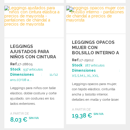
PEDIR
PEDIR
Solicitar un presupuesto
Solicitar un presupuesto
LEGGINGS OPACOS
LEGGINGS
MUJER CON
AJUSTADOS PARA
BOLSILLO INTERNO A
NIÑOS CON CINTURA
PRECIOS DE
Ref.
17-29012
ELÁSTICA
MAYORISTA
Ref.
17-28805
Stock
: 187 artículos
Stock
: 537 artículos
Dimensiones
:
Dimensiones
: 11/12
XS,S,M,L,XL,XXL
ans,07/08 a...
Leggings opacos para mujer,
Leggings para niños con talle
con tejido elástico, cinturilla
elástico, doble costura y corte
ancha y bolsillo interior,
ajustado, sin costuras en los
detalles en malla y corte láser.
lados exteriores.
A PARTIR DE
A PARTIR DE
19,38 €
SIN IVA
8,03 €
SIN IVA
PEDIR