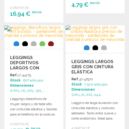
UPF 40+ UV.
4,79 €
SIN IVA
A PARTIR DE
16,94 €
SIN IVA
PEDIR
Solicitar un presupuesto
PEDIR
Solicitar un presupuesto
LEGGINGS
LEGGINGS LARGOS
DEPORTIVOS
GRIS CON CINTURA
LARGOS CON
ELÁSTICA
BOLSILLO. A PRECIOS
Ref.
17-44275
DE MAYORISTA
Ref.
37-47970
Stock
: 607 artículos
Stock
: 7 500 artículos
Dimensiones
:
Dimensiones
:
S/M,L/XL,XXL/3XL,...
S,M,L,XL,XXL,04 a...
Leggings deportivos de
Leggins de larga duración con
mujer, largos y de talle alto,
cinturilla elástica y costuras
con cinturilla elástica y bolsillo
laterales. Tacto extra suave y
para el teléfono en la costura.
corte anatómico. Ideal para
uso diario.
A PARTIR DE
A PARTIR DE
SIN IVA