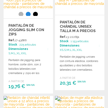
Solicitar un presupuesto
Solicitar un presupuesto
PANTALÓN DE
PANTALÓN DE
CHÁNDAL UNISEX
JOGGING SLIM CON
TALLA M A PRECIOS
ZIPS
DE MAYORISTA
Ref.
13-222691
Ref.
17-43686
Stock
: 1 153 artículos
Stock
: 225 artículos
Dimensiones
:
Dimensiones
:
XS,S,M,L,XL,XXL
S,M,L,XL,XXL
Pantalón de jogging unisex
Pantalón de jogging para
con cintura elástica, cordones
hombre, corte slim, con 2
ajustables y dos bolsillos
bolsillos laterales con
laterales con cremalleras.
cremallera y zips en los
Disponible en varias tallas.
tobillos.
A PARTIR DE
A PARTIR DE
20,31 €
SIN IVA
19,76 €
SIN IVA
PEDIR
PEDIR
Solicitar un presupuesto
Solicitar un presupuesto