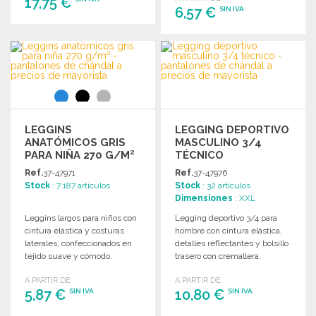
17,75 €
6,57 €
SIN IVA
PEDIR
PEDIR
Solicitar un presupuesto
Solicitar un presupuesto
LEGGINS
LEGGING DEPORTIVO
ANATÓMICOS GRIS
MASCULINO 3/4
PARA NIÑA 270 G/M²
TÉCNICO
A PRECIOS DE
Ref.
37-47971
Ref.
37-47976
MAYORISTA
Stock
: 7 187 artículos
Stock
: 32 artículos
Dimensiones
: XXL
Leggins largos para niños con
Legging deportivo 3/4 para
cintura elástica y costuras
hombre con cintura elástica,
laterales, confeccionados en
detalles reflectantes y bolsillo
tejido suave y cómodo.
trasero con cremallera.
Disponibles en varias tallas.
Composición: 88% poliéster,
A PARTIR DE
A PARTIR DE
12% elastano.
5,87 €
10,80 €
SIN IVA
SIN IVA