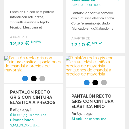
S,M,L,XL,XXL,XXXL
Pantalón unisex para portero
Pantalón deportivo cómodo
infantil con refuerzos,
con cinturilla elástica ancha.
cinturilla elástica y tejido
Corte femenino ajustado,
técnico. Ideal para el
fabricado en 90% algodón y
entrenamiento y la
10% elastano.
A PARTIR DE
competición.
A PARTIR DE
12,22 €
SIN IVA
12,10 €
SIN IVA
PEDIR
PEDIR
Solicitar un presupuesto
Solicitar un presupuesto
PANTALÓN RECTO
PANTALÓN RECTO
GRIS CON CINTURA
GRIS CON CINTURA
ELÁSTICA A PRECIOS
ELÁSTICA NIÑO
DE MAYORISTA
Ref.
37-47996
Ref.
37-47997
Stock
: 7 500 artículos
Stock
: 6 116 artículos
Dimensiones
:
S,M,L,XL,XXL,11/1...