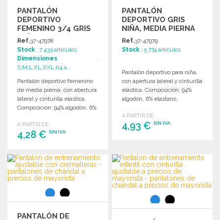
PANTALÓN
PANTALÓN
DEPORTIVO
DEPORTIVO GRIS
FEMENINO 3/4 GRIS
NIÑA, MEDIA PIERNA
ELÁSTICO A PRECIOS
Ref.
37-47978
Ref.
37-47979
DE MAYORISTA
Stock
: 7 433 artículos
Stock
: 5 774 artículos
Dimensiones
:
S,M,L,XL,XXL,04 a...
Pantalón deportivo para niña,
Pantalón deportivo femenino
con apertura lateral y cinturilla
de media pierna, con abertura
elástica. Composición: 94%
lateral y cinturilla elástica.
algodón, 6% elastano.
Composición: 94% algodón, 6%
Disponibles varias tallas.
A PARTIR DE
elastano.
4,93 €
SIN IVA
A PARTIR DE
4,28 €
SIN IVA
PEDIR
PEDIR
Solicitar un presupuesto
Solicitar un presupuesto
PANTALÓN DE