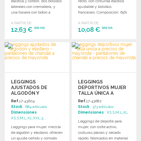
elástica y cordón, dos bolsillos
recto, con cinturilla elástica
laterales con cremallera, y
ajustable y bolsillos
una trasera con botón a
franceses. Composición: 65%
presión.
poliéster y 35% algodón.
A PARTIR DE
A PARTIR DE
12,63 €
10,08 €
SIN IVA
SIN IVA
PEDIR
PEDIR
Solicitar un presupuesto
Solicitar un presupuesto
LEGGINGS
LEGGINGS
AJUSTADOS DE
DEPORTIVOS MUJER
ALGODÓN Y
TALLA ÚNICA A
ELASTANO A
PRECIOS DE
Ref.
17-43604
Ref.
17-43682
PRECIOS DE
MAYORISTA
Stock
: 684 artículos
Stock
: 373 artículos
MAYORISTA
Dimensiones
:
Dimensiones
: XS,S,M,L,XL
XS,S,M,L,XL,XXL,3...
Leggings de deporte para
Leggings para mujer, mezcla
mujer, con corte activo,
de algodón y elastano, ofrecen
costuras planas y secado
un ajuste ceñido y cómodo
rápido, fabricados en material