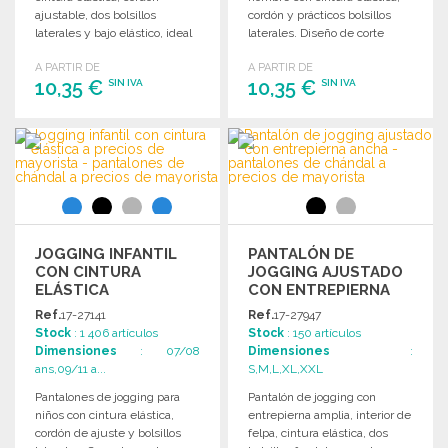
ajustable, dos bolsillos
cordón y prácticos bolsillos
laterales y bajo elástico, ideal
laterales. Diseño de corte
para comodidad diaria.
recto y cómodo.
A PARTIR DE
A PARTIR DE
10,35 €
10,35 €
SIN IVA
SIN IVA
PEDIR
PEDIR
Solicitar un presupuesto
Solicitar un presupuesto
JOGGING INFANTIL
PANTALÓN DE
CON CINTURA
JOGGING AJUSTADO
ELÁSTICA
CON ENTREPIERNA
ANCHA
Ref.
17-27141
Ref.
17-27947
Stock
: 1 406 artículos
Stock
: 150 artículos
Dimensiones
: 07/08
Dimensiones
:
ans,09/11 a...
S,M,L,XL,XXL
Pantalones de jogging para
Pantalón de jogging con
niños con cintura elástica,
entrepierna amplia, interior de
cordón de ajuste y bolsillos
felpa, cintura elástica, dos