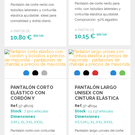
Pantalón de corte recto para
Pantalón de corte recto con
niño, con bolsillos laterales y
bolsillos laterales y cinturilla
cinturilla elástica ajustable.
elástica ajustable, ideal para
Composición: 50% algodón,
comodidad y estilo diario.
50% poliéster.
A PARTIR DE
A PARTIR DE
10,15 €
SIN IVA
10,80 €
SIN IVA
PEDIR
PEDIR
Solicitar un presupuesto
Solicitar un presupuesto
PANTALÓN CORTO
PANTALÓN LARGO
ELÁSTICO CON
UNISEX CON
CORDÓN Y
CINTURA ELÁSTICA
BOLSILLOS A
Ref.
37-48109
Ref.
37-48154
PRECIOS DE
Stock
: 7 500 artículos
Stock
: 13 237 artículos
MAYORISTA
Dimensiones
:
Dimensiones
:
S,M,L,XL,XXL,XXXL
XS,S,M,L,XL,XXL,XXXL
Pantalón corto con cinturilla
Pantalón largo unisex de corte