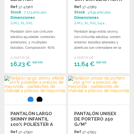
PRECIOS DE
Ref.
37-47986
Ref.
37-47989
MAYORISTA
Stock
: 7 173 artículos
Stock
: 4 835 artículos
Dimensiones
:
Dimensiones
:
S,M,L,XL,XXL
S,M,L,XL,XXL,04 a...
Pantalón slim con cinturón
Pantalón largo estilo skinny
elástico ajustable, cordones
con cinturilla elástica, cordón
exteriores, y múltiples
exterior, bolsillos laterales y
bolsillos. Composición: 60%
abertura con cremallera en la
algodón y 40% poliéster.
parte inferior.
A PARTIR DE
A PARTIR DE
16,23 €
11,64 €
SIN IVA
SIN IVA
PEDIR
PEDIR
Solicitar un presupuesto
Solicitar un presupuesto
PANTALÓN LARGO
PANTALÓN UNISEX
SKINNY INFANTIL
DE PORTERO 250
100% POLIÉSTER A
G/M²
PRECIOS DE
Ref.
37-47990
Ref.
37-47993