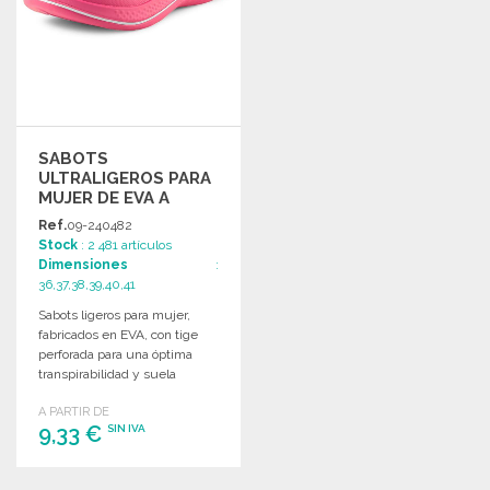
SABOTS
ULTRALIGEROS PARA
MUJER DE EVA A
PRECIOS DE
Ref.
09-240482
MAYORISTA
Stock
: 2 481 artículos
Dimensiones
:
36,37,38,39,40,41
Sabots ligeros para mujer,
fabricados en EVA, con tige
perforada para una óptima
transpirabilidad y suela
antideslizante.
A PARTIR DE
9,33 €
SIN IVA
PEDIR