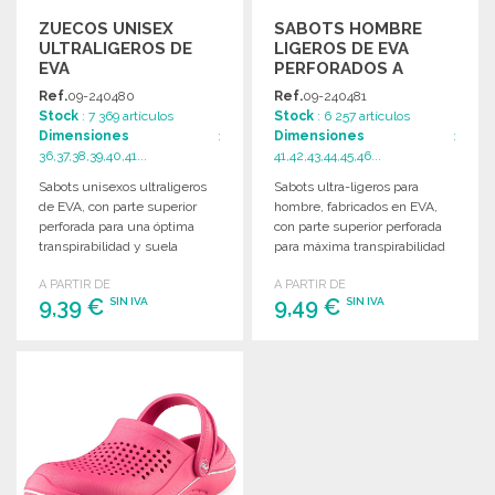
ZUECOS UNISEX
SABOTS HOMBRE
ULTRALIGEROS DE
LIGEROS DE EVA
EVA
PERFORADOS A
PRECIOS DE
Ref.
09-240480
Ref.
09-240481
MAYORISTA
Stock
: 7 369 artículos
Stock
: 6 257 artículos
Dimensiones
:
Dimensiones
:
36,37,38,39,40,41...
41,42,43,44,45,46...
Sabots unisexos ultraligeros
Sabots ultra-ligeros para
de EVA, con parte superior
hombre, fabricados en EVA,
perforada para una óptima
con parte superior perforada
transpirabilidad y suela
para máxima transpirabilidad
antideslizante.
y suela antideslizante.
A PARTIR DE
A PARTIR DE
9,39 €
9,49 €
SIN IVA
SIN IVA
PEDIR
PEDIR
Solicitar un presupuesto
Solicitar un presupuesto