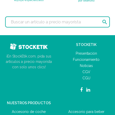
por teléfono

STOCKETIK
Presentación
¡En StockEtik.com, pida sus
Funcionamiento
artículos a precio mayorista
Noticias
con solo unos clics!
CGV
CGU
NUESTROS PRODUCTOS
Accesorio de coche
Accesorio para beber