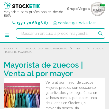
Panel de gestión de cookies
Grupo Vegea
Mayorista para profesionales desde
1998
+33 1 70 68 96 67
contact@stocketik.es

>
>
>
STOCKETIK
PRODUCTOS A PRECIO MAYORISTA
TEXTIL
ZUECO A
PRECIOS DE MAYORISTA
Mayorista de zuecos |
Venta al por mayor
Venta al por mayor de zuecos.
Mejores precios con descuento
garantizados y entrega rápida en
72 horas para su pedido en línea
de zuecos en Stocketik, su
mayorista generalista.