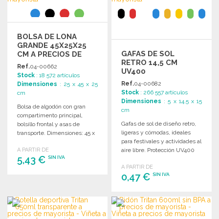
BOLSA DE LONA
GRANDE 45X25X25
GAFAS DE SOL
CM A PRECIOS DE
RETRO 14,5 CM
MAYORISTA
Ref.
04-00662
UV400
Stock
: 18 572 artículos
Ref.
04-00682
Dimensiones
: 25 x 45 x 25
Stock
: 266 557 artículos
cm
Dimensiones
: 5 x 14.5 x 15
Bolsa de algodón con gran
cm
compartimento principal,
Gafas de sol de diseño retro,
bolsillo frontal y asas de
ligeras y cómodas, ideales
transporte. Dimensiones: 45 x
para festivales y actividades al
25 x 25 cm.
A PARTIR DE
aire libre. Protección UV400
5,43 €
SIN IVA
categoría 3.
A PARTIR DE
0,47 €
SIN IVA
PEDIR
Solicitar un presupuesto
PEDIR
Solicitar un presupuesto