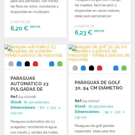
para dos personas, con mástil
de madera, fácil de abrir y
de fibra de vidrio, resistente y
disponible en varias colores,
disponible en múltiples
ideal para personalizar.
colores.
Dimensiones: 100 x Ø 130 cm.
A PARTIR DE
A PARTIR DE
6,20 €
SIN IVA
6,23 €
SIN IVA
PEDIR
PEDIR
Solicitar un presupuesto
Solicitar un presupuesto
PARAGUAS
PARAGUAS DE GOLF
AUTOMÁTICO 23
30, 94 CM DIÁMETRO
PULGADAS DE
POLIÉSTER A
Ref.
04-00008
PRECIOS DE
Ref.
04-00010
Stock
: 81 301 artículos
MAYORISTA
Stock
: 18 529 artículos
Dimensiones
: 80 x 102 x
Dimensiones
: 94 x 130 x
102 cm
130 cm
Paraguas automático de 23
Paraguas de golf grande
pulgadas, resistente al agua,
capacidad, ideal para dos
con mástil y varillas de metal.