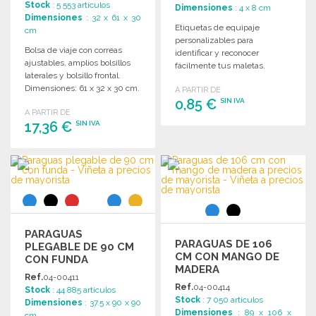
Stock
: 5 553 artículos
Dimensiones
: 4 x 8 cm
Dimensiones
: 32 x 61 x 30
Etiquetas de equipaje
cm
personalizables para
Bolsa de viaje con correas
identificar y reconocer
ajustables, amplios bolsillos
fácilmente tus maletas.
laterales y bolsillo frontal.
Dimensiones: 8 x 4 cm.
Dimensiones: 61 x 32 x 30 cm.
A PARTIR DE
0,85 €
SIN IVA
A PARTIR DE
17,36 €
SIN IVA
PEDIR
Solicitar un presupuesto
PEDIR
Solicitar un presupuesto
PARAGUAS
PARAGUAS DE 106
PLEGABLE DE 90 CM
CM CON MANGO DE
CON FUNDA
MADERA
Ref.
04-00411
Ref.
04-00414
Stock
: 44 885 artículos
Stock
: 7 050 artículos
Dimensiones
: 37.5 x 90 x 90
Dimensiones
: 89 x 106 x
cm