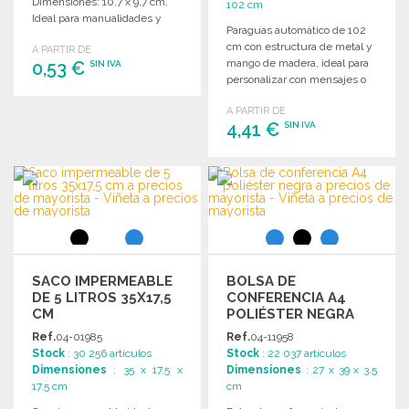
Dimensiones: 10,7 x 9,7 cm.
102 cm
Ideal para manualidades y
Paraguas automático de 102
actividades creativas.
cm con estructura de metal y
A PARTIR DE
mango de madera, ideal para
0,53 €
SIN IVA
personalizar con mensajes o
logos.
PEDIR
A PARTIR DE
4,41 €
SIN IVA
Solicitar un presupuesto
PEDIR
Solicitar un presupuesto
SACO IMPERMEABLE
BOLSA DE
DE 5 LITROS 35X17,5
CONFERENCIA A4
CM
POLIÉSTER NEGRA
Ref.
04-01985
Ref.
04-11958
Stock
: 30 256 artículos
Stock
: 22 037 artículos
Dimensiones
: 35 x 17.5 x
Dimensiones
: 27 x 39 x 3.5
17.5 cm
cm