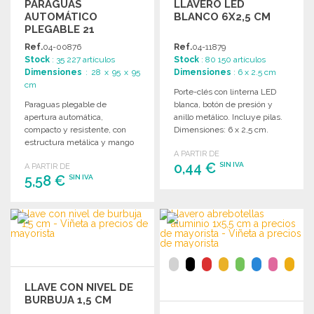
PARAGUAS
LLAVERO LED
AUTOMÁTICO
BLANCO 6X2,5 CM
PLEGABLE 21
PULGADAS
Ref.
04-00876
Ref.
04-11879
Stock
: 35 227 artículos
Stock
: 80 150 artículos
Dimensiones
: 28 x 95 x 95
Dimensiones
: 6 x 2.5 cm
cm
Porte-clés con linterna LED
Paraguas plegable de
blanca, botón de presión y
apertura automática,
anillo metálico. Incluye pilas.
compacto y resistente, con
Dimensiones: 6 x 2,5 cm.
estructura metálica y mango
A PARTIR DE
de goma. Incluye funda
0,44 €
SIN IVA
A PARTIR DE
protectora.
5,58 €
SIN IVA
PEDIR
PEDIR
Solicitar un presupuesto
Solicitar un presupuesto
LLAVE CON NIVEL DE
BURBUJA 1,5 CM