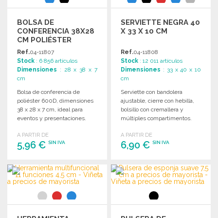
BOLSA DE
SERVIETTE NEGRA 40
CONFERENCIA 38X28
X 33 X 10 CM
CM POLIÉSTER
Ref.
04-11807
Ref.
04-11808
Stock
: 6 856 artículos
Stock
: 12 011 artículos
Dimensiones
: 28 x 38 x 7
Dimensiones
: 33 x 40 x 10
cm
cm
Bolsa de conferencia de
Serviette con bandolera
poliéster 600D, dimensiones
ajustable, cierre con hebilla,
38 x 28 x 7 cm, ideal para
bolsillo con cremallera y
eventos y presentaciones.
múltiples compartimentos.
Dimensiones: 40 x 33 x 10 cm.
A PARTIR DE
A PARTIR DE
5,96 €
6,90 €
SIN IVA
SIN IVA
PEDIR
PEDIR
Solicitar un presupuesto
Solicitar un presupuesto