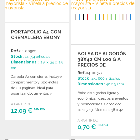
Solicitar un presupuesto
Solicitar un presupuesto
PORTAFOLIO A4 CON
CREMALLERA EBONY
Ref.
04-00562
BOLSA DE ALGODÓN
Stock
: 14 394 artículos
38X42 CM 100 G A
Dimensiones
: 2.5 x 34 x 25
PRECIOS DE
cm
MAYORISTA
Ref.
04-00577
Carpeta A4 con cierre, incluye
Stock
: 451 660 artículos
compartimento y bloc-notas
Dimensiones
: 42 x 38 cm
de 20 páginas. Ideal para
Bolsa de algodón ligera y
organizar documentos y
económica, ideal para eventos
promocionar marcas.
y promociones. Capacidad
A PARTIR DE
Dimensiones: 34 x 2,5 x 25
12,09 €
SIN IVA
para 5 kg. Medidas: 38 x 42
cm.
cm.
A PARTIR DE
PEDIR
0,70 €
SIN IVA
Solicitar un presupuesto