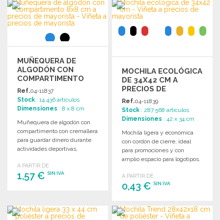
PEDIR
Solicitar un presupuesto
MUÑEQUERA DE
ALGODÓN CON
MOCHILA ECOLÓGICA
COMPARTIMENTO
DE 34X42 CM A
8X8 CM
PRECIOS DE
Ref.
04-11837
MAYORISTA
Stock
: 14 436 artículos
Ref.
04-11839
Dimensiones
: 8 x 8 cm
Stock
: 287 568 artículos
Dimensiones
: 42 x 34 cm
Muñequera de algodón con
compartimento con cremallera
Mochila ligera y económica
para guardar dinero durante
con cordón de cierre, ideal
actividades deportivas,
para promociones y con
compras o viajes.
amplio espacio para logotipos.
A PARTIR DE
Dimensiones: 8 x 1 x 8 cm.
Dimensiones: 34 x 42 cm.
1,57 €
SIN IVA
A PARTIR DE
0,43 €
SIN IVA
PEDIR
PEDIR
Solicitar un presupuesto