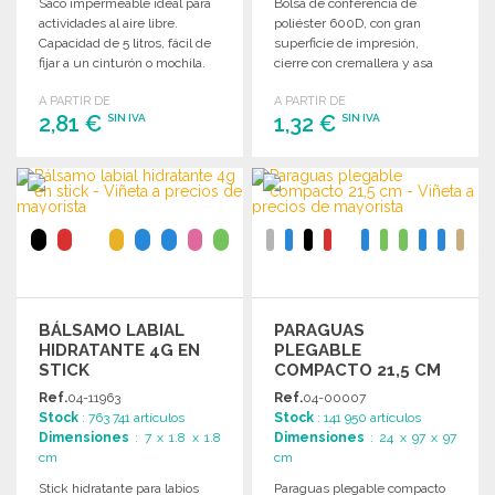
Saco impermeable ideal para
Bolsa de conferencia de
actividades al aire libre.
poliéster 600D, con gran
Capacidad de 5 litros, fácil de
superficie de impresión,
fijar a un cinturón o mochila.
cierre con cremallera y asa
para facilitar su transporte.
A PARTIR DE
A PARTIR DE
2,81 €
1,32 €
SIN IVA
SIN IVA
PEDIR
PEDIR
Solicitar un presupuesto
Solicitar un presupuesto
BÁLSAMO LABIAL
PARAGUAS
HIDRATANTE 4G EN
PLEGABLE
STICK
COMPACTO 21,5 CM
A PRECIOS DE
Ref.
04-11963
Ref.
04-00007
MAYORISTA
Stock
: 763 741 artículos
Stock
: 141 950 artículos
Dimensiones
: 7 x 1.8 x 1.8
Dimensiones
: 24 x 97 x 97
cm
cm
Stick hidratante para labios
Paraguas plegable compacto