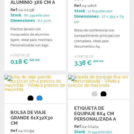
ALUMINIO 3X6 CM A
DE MAYORISTA
Ref.
04-11816
PRECIOS DE
Ref.
04-00338
Stock
: 12 815 artículos
MAYORISTA
Stock
: 60 334 artículos
Dimensiones
: 27 x 39.5 x 7.5
Dimensiones
: 6 x 3 cm
cm
Práctico llavero con
Bolsa de conferencia con
mosquetón de aluminio
compartimento principal con
ligero, ideal para mochilas.
cremallera, ideal para
Personalizable con logo.
documentos A4.
Dimensiones: 3 x 6 cm.
Dimensiones: 39,5 x 27 x 7,5
A PARTIR DE
A PARTIR DE
cm.
0,18 €
SIN IVA
3,38 €
SIN IVA
PEDIR
PEDIR
Solicitar un presupuesto
Solicitar un presupuesto
ETIQUETA DE
BOLSA DE VIAJE
EQUIPAJE 8X4 CM
GRANDE 61X32X30
PERSONALIZADA A
CM
PRECIOS DE
Ref.
04-00404
MAYORISTA
Ref.
04-00394
Stock
: 71 544 artículos