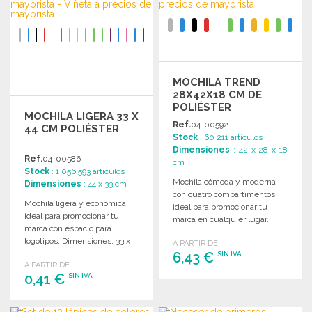
Solicitar un presupuesto
MOCHILA TREND
28X42X18 CM DE
POLIÉSTER
MOCHILA LIGERA 33 X
Ref.
04-00592
44 CM POLIÉSTER
Stock
: 60 211 artículos
Dimensiones
: 42 x 28 x 18
Ref.
04-00586
cm
Stock
: 1 056 593 artículos
Mochila cómoda y moderna
Dimensiones
: 44 x 33 cm
con cuatro compartimentos,
Mochila ligera y económica,
ideal para promocionar tu
ideal para promocionar tu
marca en cualquier lugar.
marca con espacio para
Dimensiones: 28 x 42 x 18 cm.
logotipos. Dimensiones: 33 x
A PARTIR DE
44 cm.
6,43 €
SIN IVA
A PARTIR DE
0,41 €
SIN IVA
PEDIR
Solicitar un presupuesto
PEDIR