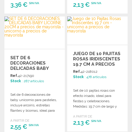
3,36 €
2,13 €
SIN IVA
SIN IVA
PEDIR
PEDIR
Solicitar un presupuesto
Solicitar un presupuesto
JUEGO DE 10 PAJITAS
SET DE 6
ROSAS IRIDISCENTES
DECORACIONES
19.7 CM A PRECIOS
DELICADAS BABY
DE MAYORISTA
Ref.
42-218012
LICORNE 20CM A
Ref.
42-217190
Stock
: 478 artículos
PRECIOS DE
Stock
: 287 artículos
MAYORISTA
Set de 10 pajitas rosas con
Set de 6 decoraciones de
efecto irisado, ideal para
baby unicornio para pasteles,
fiestas y celebraciones.
incluye arcoíris, estrellas
Medidas: 19.7 cm de largo y
filantes y licornas, ideal para
0.6 cm de diámetro.
fiestas.
A PARTIR DE
A PARTIR DE
2,13 €
SIN IVA
2,55 €
SIN IVA