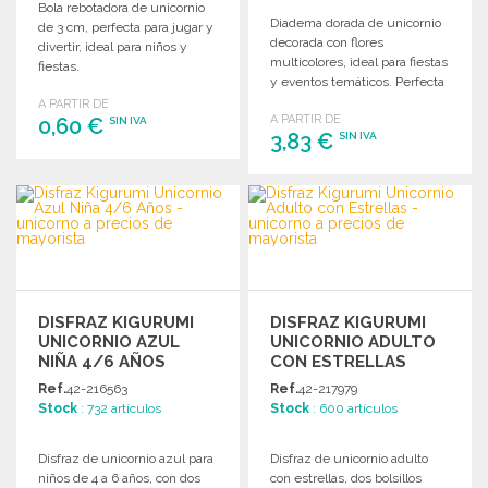
Bola rebotadora de unicornio
Diadema dorada de unicornio
de 3 cm, perfecta para jugar y
decorada con flores
divertir, ideal para niños y
multicolores, ideal para fiestas
fiestas.
y eventos temáticos. Perfecta
para añadir un toque mágico.
A PARTIR DE
A PARTIR DE
0,60 €
SIN IVA
3,83 €
SIN IVA
PEDIR
PEDIR
Solicitar un presupuesto
Solicitar un presupuesto
DISFRAZ KIGURUMI
DISFRAZ KIGURUMI
UNICORNIO AZUL
UNICORNIO ADULTO
NIÑA 4/6 AÑOS
CON ESTRELLAS
Ref.
42-216563
Ref.
42-217979
Stock
: 732 artículos
Stock
: 600 artículos
Disfraz de unicornio azul para
Disfraz de unicornio adulto
niños de 4 a 6 años, con dos
con estrellas, dos bolsillos