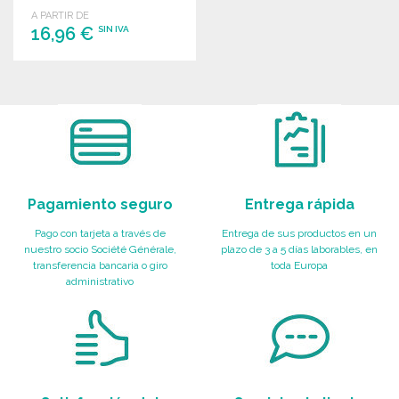
golpeando.
A PARTIR DE
16,96 €
SIN IVA
PEDIR
Solicitar un presupuesto
Pagamiento seguro
Entrega rápida
Pago con tarjeta a través de
Entrega de sus productos en un
nuestro socio Société Générale,
plazo de 3 a 5 días laborables, en
transferencia bancaria o giro
toda Europa
administrativo