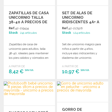
ZAPATILLAS DE CASA
SET DE ALAS DE
UNICORNIO TALLA
UNICORNIO
38-40 A PRECIOS DE
IRIDISCENTES 4A+ A
MAYORISTA
PRECIOS DE
Ref.
42-219434
Ref.
42-217526
MAYORISTA
Stock
: 241 artículos
Stock
: 124 artículos
Zapatillas de casa de
Set de unicornio mágico para
unicornio para adultos, talla
niños a partir de 4 años,
38-40, ideales para mantener
incluye alas iridiscentes y
los pies cálidos y cómodos en
diadema de unicornio.
casa.
A PARTIR DE
A PARTIR DE
8,42 €
10,97 €
SIN IVA
SIN IVA
PEDIR
PEDIR
Solicitar un presupuesto
Solicitar un presupuesto
GORRO DE