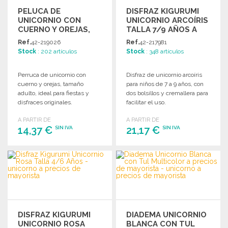
PELUCA DE
DISFRAZ KIGURUMI
UNICORNIO CON
UNICORNIO ARCOÍRIS
CUERNO Y OREJAS,
TALLA 7/9 AÑOS A
ADULTA A PRECIOS
PRECIOS DE
Ref.
42-219026
Ref.
42-217981
DE MAYORISTA
MAYORISTA
Stock
: 202 artículos
Stock
: 348 artículos
Perruca de unicornio con
Disfraz de unicornio arcoíris
cuerno y orejas, tamaño
para niños de 7 a 9 años, con
adulto, ideal para fiestas y
dos bolsillos y cremallera para
disfraces originales.
facilitar el uso.
A PARTIR DE
A PARTIR DE
14,37 €
21,17 €
SIN IVA
SIN IVA
PEDIR
PEDIR
Solicitar un presupuesto
Solicitar un presupuesto
DISFRAZ KIGURUMI
DIADEMA UNICORNIO
UNICORNIO ROSA
BLANCA CON TUL