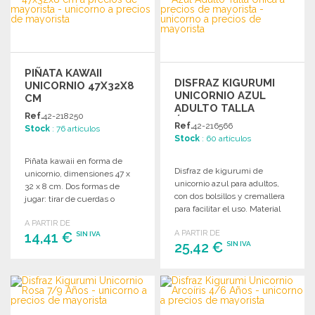
Solicitar un presupuesto
Solicitar un presupuesto
PIÑATA KAWAII
DISFRAZ KIGURUMI
UNICORNIO 47X32X8
UNICORNIO AZUL
CM
ADULTO TALLA
Ref.
42-218250
ÚNICA A PRECIOS DE
Ref.
42-216566
Stock
: 76 artículos
MAYORISTA
Stock
: 60 artículos
Piñata kawaii en forma de
Disfraz de kigurumi de
unicornio, dimensiones 47 x
unicornio azul para adultos,
32 x 8 cm. Dos formas de
con dos bolsillos y cremallera
jugar: tirar de cuerdas o
para facilitar el uso. Material
golpear.
suave.
A PARTIR DE
A PARTIR DE
14,41 €
SIN IVA
25,42 €
SIN IVA
PEDIR
PEDIR
Solicitar un presupuesto
Solicitar un presupuesto