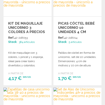
Solicitar un presupuesto
KIT DE MAQUILLAJE
PICAS CÓCTEL BEBÉ
UNICORNIO 3
UNICORNIO 10
COLORES A PRECIOS
UNIDADES 4 CM
DE MAYORISTA
Ref.
42-218053
Ref.
42-218014
Stock
: 384 artículos
Stock
: 5 artículos
Kit de maquillaje con 3
Palillos de cóctel en forma de
colores, 1 pincel y 1 esponja,
unicornio, set de 10 unidades.
ideal para crear looks
Dimensiones: 4 cm de
divertidos y coloridos.
motivos y 10 cm de altura
total.
A PARTIR DE
A PARTIR DE
4,17 €
1,70 €
SIN IVA
SIN IVA
PEDIR
PEDIR
Solicitar un presupuesto
Solicitar un presupuesto