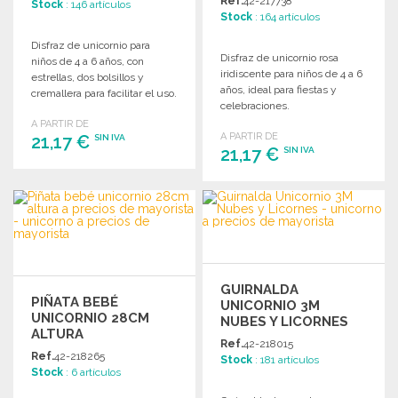
Ref.
42-217738
Stock
: 146 artículos
Stock
: 164 artículos
Disfraz de unicornio para
Disfraz de unicornio rosa
niños de 4 a 6 años, con
iridiscente para niños de 4 a 6
estrellas, dos bolsillos y
años, ideal para fiestas y
cremallera para facilitar el uso.
celebraciones.
A PARTIR DE
A PARTIR DE
21,17 €
SIN IVA
21,17 €
SIN IVA
PEDIR
PEDIR
Solicitar un presupuesto
Solicitar un presupuesto
GUIRNALDA
PIÑATA BEBÉ
UNICORNIO 3M
UNICORNIO 28CM
NUBES Y LICORNES
ALTURA
Ref.
42-218015
Ref.
42-218265
Stock
: 181 artículos
Stock
: 6 artículos