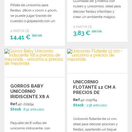
Guirnalda de 3 metros con
Piñata de unicornio para
nubes y unicornios, ideal para
fiestas, 28cm x 10cm x 40cm,
decorar fiestas infantiles y
se puede jugar tirando de
crear un ambiente mágico.
cuerdas o golpeando con un
palo.
A PARTIR DE
A PARTIR DE
3,83 €
SIN IVA
14,41 €
SIN IVA
PEDIR
PEDIR
Solicitar un presupuesto
Solicitar un presupuesto
UNICORNIO
GORROS BABY
FLOTANTE 12 CM A
UNICORNIO
PRECIOS DE
IRIDISCENTE X8 A
MAYORISTA
Ref.
42-219764
PRECIOS DE
Ref.
42-219194
Stock
: 238 artículos
MAYORISTA
Stock
: 832 artículos
Unicornio flotante de 12 cm,
Paquete de 8 cofias de
ideal para decorar piscinas y
unicornio iridiscente, con
fiestas, aportando un toque