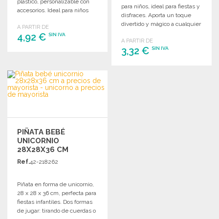
plástico, personalizable con
para niños, ideal para fiestas y
accesorios. Ideal para niños
disfraces. Aporta un toque
menores de 3 años.
divertido y mágico a cualquier
A PARTIR DE
atuendo.
4,92 €
SIN IVA
A PARTIR DE
3,32 €
SIN IVA
PEDIR
PEDIR
Solicitar un presupuesto
Solicitar un presupuesto
PIÑATA BEBÉ
UNICORNIO
28X28X36 CM
Ref.
42-218262
Piñata en forma de unicornio,
28 x 28 x 36 cm, perfecta para
fiestas infantiles. Dos formas
de jugar: tirando de cuerdas o