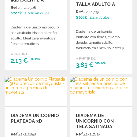
TALLA ADULTO A
PRECIOS DE
Ref.
42-217508
PRECIOS DE
MAYORISTA
Ref.
42-217490
Stock
: 2 086 artículos
MAYORISTA
Stock
: 114 artículos
Diadema de unicornio oscuro
Diadema de unicornio
con acabado irisado, tamaño
brillante con flores, cuerno
adulto. Ideal para eventos y
dorado, tamaño adulto,
fiestas temáticas.
fabricada en 100% poliéster y
adornos de plástico.
A PARTIR DE
A PARTIR DE
2,13 €
SIN IVA
3,83 €
SIN IVA
PEDIR
PEDIR
Solicitar un presupuesto
Solicitar un presupuesto
DIADEMA UNICORNIO
DIADEMA DE
PLATEADA 3D
UNICORNIO CON
TELA SATINADA
Ref.
42-216858
Ref.
42-217425