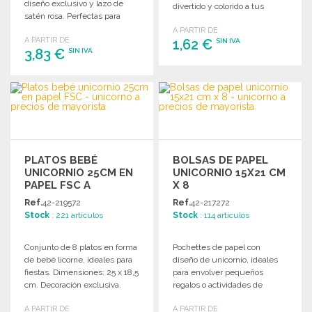
diseño exclusivo y lazo de
divertido y colorido a tus
satén rosa. Perfectas para
eventos.
fiestas temáticas.
A PARTIR DE
A PARTIR DE
1,62 €
SIN IVA
3,83 €
SIN IVA
PEDIR
PEDIR
Solicitar un presupuesto
Solicitar un presupuesto
PLATOS BEBÉ
BOLSAS DE PAPEL
UNICORNIO 25CM EN
UNICORNIO 15X21 CM
PAPEL FSC A
X 8
PRECIOS DE
Ref.
42-219572
Ref.
42-217272
MAYORISTA
Stock
: 221 artículos
Stock
: 114 artículos
Conjunto de 8 platos en forma
Pochettes de papel con
de bebé licorne, ideales para
diseño de unicornio, ideales
fiestas. Dimensiones: 25 x 18,5
para envolver pequeños
cm. Decoración exclusiva.
regalos o actividades de
pesca. Pack de 8 unidades.
A PARTIR DE
A PARTIR DE