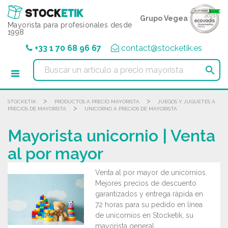
Panel de gestión de cookies
Grupo Vegea
Mayorista para profesionales desde
1998
+33 1 70 68 96 67
contact@stocketik.es

>
>
STOCKETIK
PRODUCTOS A PRECIO MAYORISTA
JUEGOS Y JUGUETES A
>
PRECIOS DE MAYORISTA
UNICORNO A PRECIOS DE MAYORISTA
Mayorista unicornio | Venta
al por mayor
Venta al por mayor de unicornios.
Mejores precios de descuento
garantizados y entrega rápida en
72 horas para su pedido en línea
de unicornios en Stocketik, su
mayorista general.