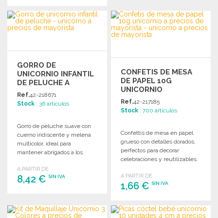
PEDIR
PEDIR
Solicitar un presupuesto
Solicitar un presupuesto
GORRO DE
CONFETIS DE MESA
UNICORNIO INFANTIL
DE PAPEL 10G
DE PELUCHE A
UNICORNIO
PRECIOS DE
Ref.
42-218671
MAYORISTA
Ref.
42-217185
Stock
: 36 artículos
Stock
: 700 artículos
Gorro de peluche suave con
Confettis de mesa en papel
cuerno iridiscente y melena
grueso con detalles dorados,
multicolor, ideal para
perfectos para decorar
mantener abrigados a los
celebraciones y reutilizables
niños.
en manualidades creativas.
A PARTIR DE
A PARTIR DE
8,42 €
SIN IVA
1,66 €
SIN IVA
PEDIR
PEDIR
Solicitar un presupuesto