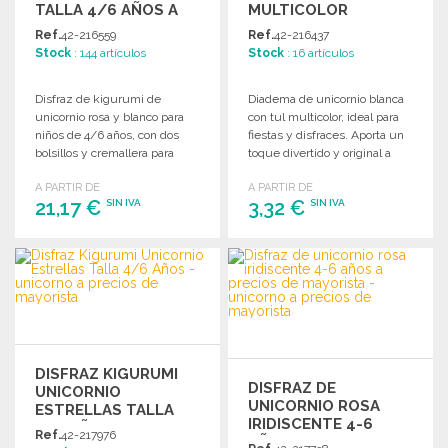
TALLA 4/6 AÑOS A
MULTICOLOR
PRECIOS DE
Ref.
42-216559
Ref.
42-216437
MAYORISTA
Stock
: 144 artículos
Stock
: 16 artículos
Disfraz de kigurumi de
Diadema de unicornio blanca
unicornio rosa y blanco para
con tul multicolor, ideal para
niños de 4/6 años, con dos
fiestas y disfraces. Aporta un
bolsillos y cremallera para
toque divertido y original a
facilitar el uso.
cualquier look.
A PARTIR DE
A PARTIR DE
21,17 €
3,32 €
SIN IVA
SIN IVA
PEDIR
PEDIR
Solicitar un presupuesto
Solicitar un presupuesto
DISFRAZ KIGURUMI
DISFRAZ DE
UNICORNIO
UNICORNIO ROSA
ESTRELLAS TALLA
IRIDISCENTE 4-6
4/6 AÑOS A PRECIOS
Ref.
42-217976
AÑOS
DE MAYORISTA