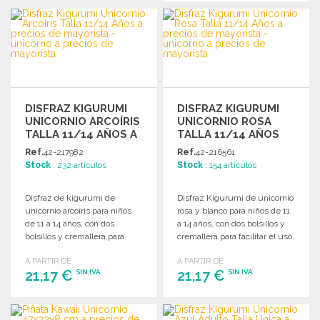
PEDIR
PEDIR
Solicitar un presupuesto
Solicitar un presupuesto
DISFRAZ KIGURUMI
DISFRAZ KIGURUMI
UNICORNIO ARCOÍRIS
UNICORNIO ROSA
TALLA 11/14 AÑOS A
TALLA 11/14 AÑOS
PRECIOS DE
Ref.
42-217982
Ref.
42-216561
MAYORISTA
Stock
: 232 artículos
Stock
: 154 artículos
Disfraz de kigurumi de
Disfraz Kigurumi de unicornio
unicornio arcoíris para niños
rosa y blanco para niños de 11
de 11 a 14 años, con dos
a 14 años, con dos bolsillos y
bolsillos y cremallera para
cremallera para facilitar el uso.
facilitar su uso.
A PARTIR DE
A PARTIR DE
21,17 €
21,17 €
SIN IVA
SIN IVA
PEDIR
PEDIR