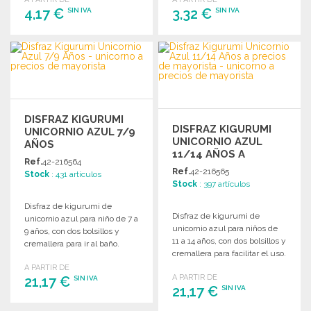
4,17 €
3,32 €
SIN IVA
SIN IVA
PEDIR
PEDIR
Solicitar un presupuesto
Solicitar un presupuesto
DISFRAZ KIGURUMI
DISFRAZ KIGURUMI
UNICORNIO AZUL 7/9
UNICORNIO AZUL
AÑOS
11/14 AÑOS A
Ref.
42-216564
PRECIOS DE
Ref.
42-216565
Stock
: 431 artículos
MAYORISTA
Stock
: 397 artículos
Disfraz de kigurumi de
Disfraz de kigurumi de
unicornio azul para niño de 7 a
unicornio azul para niños de
9 años, con dos bolsillos y
11 a 14 años, con dos bolsillos y
cremallera para ir al baño.
cremallera para facilitar el uso.
A PARTIR DE
A PARTIR DE
21,17 €
SIN IVA
21,17 €
SIN IVA