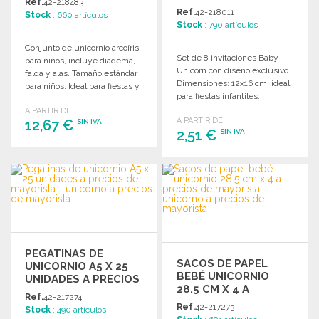
Ref.
42-218483
PRECIOS DE
Ref.
42-218011
Stock
: 660 artículos
MAYORISTA
Stock
: 790 artículos
Conjunto de unicornio arcoíris
Set de 8 invitaciones Baby
para niños, incluye diadema,
Unicorn con diseño exclusivo.
falda y alas. Tamaño estándar
Dimensiones: 12x16 cm, ideal
para niños. Ideal para fiestas y
para fiestas infantiles.
disfraces.
A PARTIR DE
A PARTIR DE
12,67 €
SIN IVA
2,51 €
SIN IVA
PEDIR
PEDIR
Solicitar un presupuesto
Solicitar un presupuesto
PEGATINAS DE
SACOS DE PAPEL
UNICORNIO A5 X 25
BEBÉ UNICORNIO
UNIDADES A PRECIOS
28.5 CM X 4 A
DE MAYORISTA
Ref.
42-217274
PRECIOS DE
Ref.
42-217273
Stock
: 490 artículos
MAYORISTA