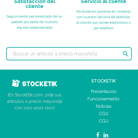
Satisfacción del
Servicio al cliente
cliente
No dude en ponerse en contacto
Seguimiento personalizado de su
con nuestro servicio de atención
pedido por parte de nuestro
al cliente por correo electrónico o
equipo especializado
por teléfono

STOCKETIK
Presentación
¡En StockEtik.com, pida sus
Funcionamiento
artículos a precio mayorista
Noticias
con solo unos clics!
CGV
CGU