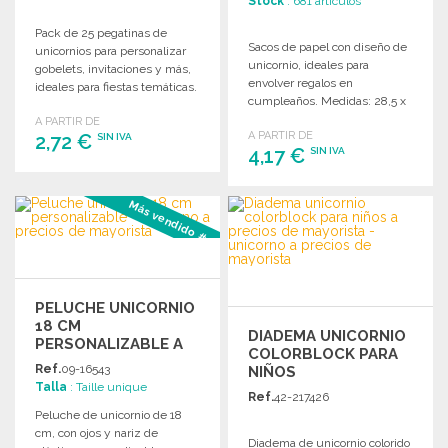
Stock
: 681 artículos
Pack de 25 pegatinas de
Sacos de papel con diseño de
unicornios para personalizar
unicornio, ideales para
gobelets, invitaciones y más,
envolver regalos en
ideales para fiestas temáticas.
cumpleaños. Medidas: 28,5 x
8 x 15 cm. Pack de 4.
A PARTIR DE
A PARTIR DE
2,72 €
SIN IVA
4,17 €
SIN IVA
PEDIR
PEDIR
Más vendido #1
Solicitar un presupuesto
Solicitar un presupuesto
PELUCHE UNICORNIO
18 CM
DIADEMA UNICORNIO
PERSONALIZABLE A
COLORBLOCK PARA
PRECIOS DE
Ref.
09-16543
NIÑOS
MAYORISTA
Talla
: Taille unique
Ref.
42-217426
Peluche de unicornio de 18
cm, con ojos y nariz de
Diadema de unicornio colorido