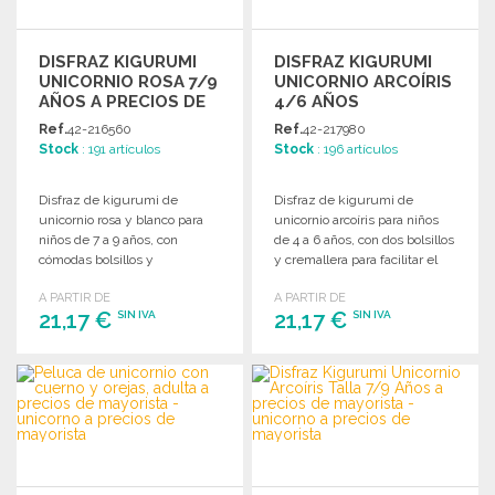
DISFRAZ KIGURUMI
DISFRAZ KIGURUMI
UNICORNIO ROSA 7/9
UNICORNIO ARCOÍRIS
AÑOS A PRECIOS DE
4/6 AÑOS
MAYORISTA
Ref.
42-216560
Ref.
42-217980
Stock
: 191 artículos
Stock
: 196 artículos
Disfraz de kigurumi de
Disfraz de kigurumi de
unicornio rosa y blanco para
unicornio arcoíris para niños
niños de 7 a 9 años, con
de 4 a 6 años, con dos bolsillos
cómodas bolsillos y
y cremallera para facilitar el
cremallera.
uso.
A PARTIR DE
A PARTIR DE
21,17 €
21,17 €
SIN IVA
SIN IVA
PEDIR
PEDIR
Solicitar un presupuesto
Solicitar un presupuesto