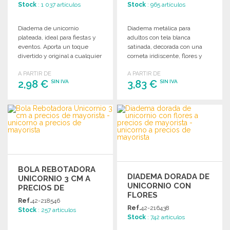
Stock
: 1 037 artículos
Stock
: 965 artículos
Diadema de unicornio
Diadema metálica para
plateada, ideal para fiestas y
adultos con tela blanca
eventos. Aporta un toque
satinada, decorada con una
divertido y original a cualquier
corneta iridiscente, flores y
celebración.
marabú.
A PARTIR DE
A PARTIR DE
2,98 €
3,83 €
SIN IVA
SIN IVA
PEDIR
PEDIR
Solicitar un presupuesto
Solicitar un presupuesto
BOLA REBOTADORA
DIADEMA DORADA DE
UNICORNIO 3 CM A
UNICORNIO CON
PRECIOS DE
FLORES
MAYORISTA
Ref.
42-218546
Ref.
42-216438
Stock
: 257 artículos
Stock
: 742 artículos