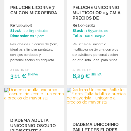
PELUCHE LICORNE 7
PELUCHE UNICORNIO
CM CON MICROFIBRA
MULTICOLOR 25 CM A
PRECIOS DE
MAYORISTA
Ref.
09-49558
Ref.
09-21962
Stock
: 20 613 artículos
Stock
: 1 855 artículos
Dimensiones
: 7 cm
Talla
: Taille unique
Peluche de unicornio de 7 cm,
Peluche de unicornio
ideal para limpiar pantallas,
multicolor de 25 cm, con ojos
con ojos bordados y
de plástico y personalización
personalización en etiqueta.
en etiqueta. Ideal para niños
Apta para niños menores de 3
menores de 3 años.
A PARTIR DE
A PARTIR DE
años.
3,11 €
8,29 €
SIN IVA
SIN IVA
PEDIR
PEDIR
Solicitar un presupuesto
Solicitar un presupuesto
DIADEMA ADULTA
DIADEMA UNICORNIO
UNICORNIO OSCURO
PAILLETTES FLORES
IRIDISCENTE A