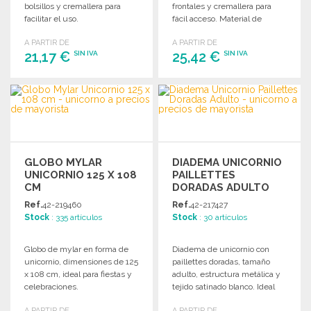
bolsillos y cremallera para
frontales y cremallera para
facilitar el uso.
fácil acceso. Material de
peluche suave.
A PARTIR DE
A PARTIR DE
21,17 €
25,42 €
SIN IVA
SIN IVA
PEDIR
PEDIR
Solicitar un presupuesto
Solicitar un presupuesto
GLOBO MYLAR
DIADEMA UNICORNIO
UNICORNIO 125 X 108
PAILLETTES
CM
DORADAS ADULTO
Ref.
42-219460
Ref.
42-217427
Stock
: 335 artículos
Stock
: 30 artículos
Globo de mylar en forma de
Diadema de unicornio con
unicornio, dimensiones de 125
paillettes doradas, tamaño
x 108 cm, ideal para fiestas y
adulto, estructura metálica y
celebraciones.
tejido satinado blanco. Ideal
para fiestas y eventos.
A PARTIR DE
A PARTIR DE