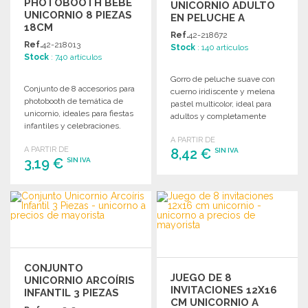
PHOTOBOOTH BEBÉ
UNICORNIO ADULTO
UNICORNIO 8 PIEZAS
EN PELUCHE A
18CM
PRECIOS DE
Ref.
42-218672
MAYORISTA
Ref.
42-218013
Stock
: 140 artículos
Stock
: 740 artículos
Gorro de peluche suave con
Conjunto de 8 accesorios para
cuerno iridiscente y melena
photobooth de temática de
pastel multicolor, ideal para
unicornio, ideales para fiestas
adultos y completamente
infantiles y celebraciones.
forrado.
A PARTIR DE
A PARTIR DE
8,42 €
SIN IVA
3,19 €
SIN IVA
PEDIR
PEDIR
Solicitar un presupuesto
Solicitar un presupuesto
CONJUNTO
JUEGO DE 8
UNICORNIO ARCOÍRIS
INVITACIONES 12X16
INFANTIL 3 PIEZAS
CM UNICORNIO A