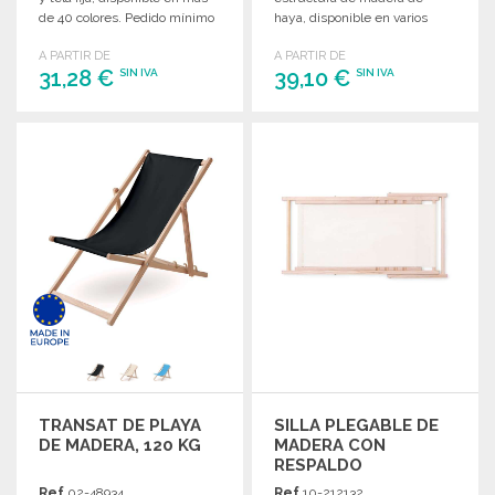
de 40 colores. Pedido mínimo
haya, disponible en varios
de 50 piezas.
colores. Pedido mínimo: 50
A PARTIR DE
A PARTIR DE
unidades.
31,28 €
39,10 €
SIN IVA
SIN IVA
PEDIR
PEDIR
Solicitar un presupuesto
Solicitar un presupuesto
TRANSAT DE PLAYA
SILLA PLEGABLE DE
DE MADERA, 120 KG
MADERA CON
RESPALDO
AJUSTABLE A
Ref.
02-48934
Ref.
10-212132