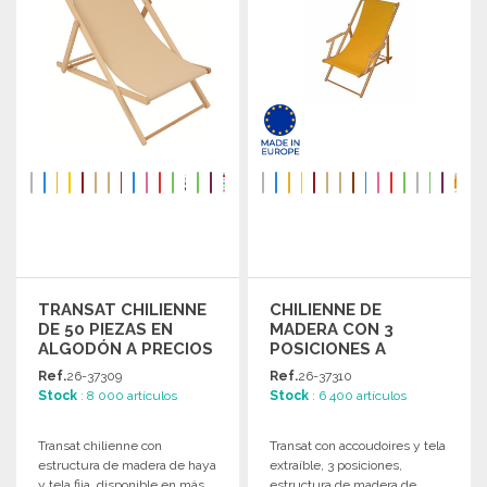
TRANSAT CHILIENNE
CHILIENNE DE
DE 50 PIEZAS EN
MADERA CON 3
ALGODÓN A PRECIOS
POSICIONES A
DE MAYORISTA
PRECIOS DE
Ref.
26-37309
Ref.
26-37310
MAYORISTA
Stock
: 8 000 artículos
Stock
: 6 400 artículos
Transat chilienne con
Transat con accoudoires y tela
estructura de madera de haya
extraíble, 3 posiciones,
y tela fija, disponible en más
estructura de madera de