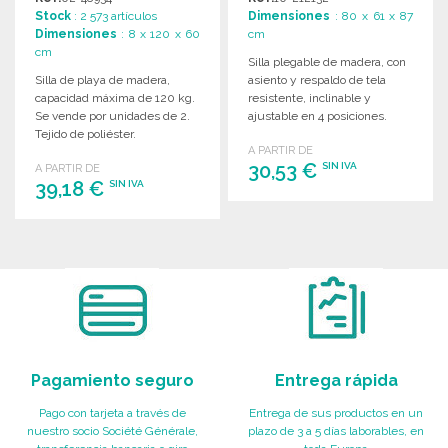
PRECIOS DE
Stock
: 2 573 artículos
Dimensiones
: 80 x 61 x 87
MAYORISTA
Dimensiones
: 8 x 120 x 60
cm
cm
Silla plegable de madera, con
Silla de playa de madera,
asiento y respaldo de tela
capacidad máxima de 120 kg.
resistente, inclinable y
Se vende por unidades de 2.
ajustable en 4 posiciones.
Tejido de poliéster.
Ideal para exteriores.
A PARTIR DE
30,53 €
SIN IVA
A PARTIR DE
39,18 €
SIN IVA
PEDIR
PEDIR
Solicitar un presupuesto
Solicitar un presupuesto
Pagamiento seguro
Entrega rápida
Pago con tarjeta a través de
Entrega de sus productos en un
nuestro socio Société Générale,
plazo de 3 a 5 días laborables, en