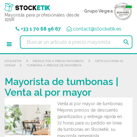
Panel de gestión de cookies
Grupo Vegea
Mayorista para profesionales desde
1998
+33 1 70 68 96 67
contact@stocketik.es

>
>
STOCKETIK
PRODUCTOS A PRECIO MAYORISTA
ARTÍCULO PARA EL
>
HOGAR
TUMBONA A PRECIOS DE MAYORISTA
Mayorista de tumbonas |
Venta al por mayor
Venta al por mayor de tumbonas.
Mejores precios de descuento
garantizados y entrega rápida en
72 horas para su pedido en línea
de tumbonas en Stocketik, su
mayorista generalista.