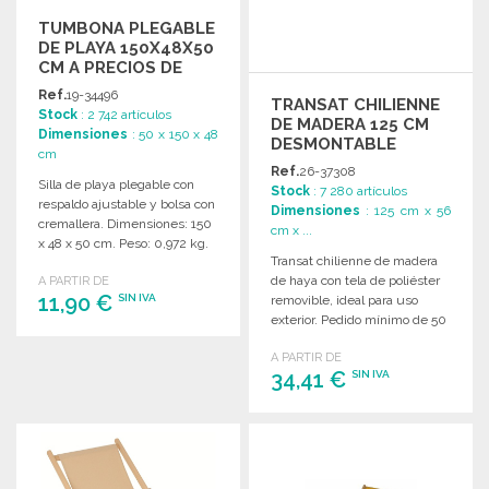
TUMBONA PLEGABLE
DE PLAYA 150X48X50
CM A PRECIOS DE
MAYORISTA
Ref.
19-34496
TRANSAT CHILIENNE
Stock
: 2 742 artículos
DE MADERA 125 CM
Dimensiones
: 50 x 150 x 48
DESMONTABLE
cm
Ref.
26-37308
Silla de playa plegable con
Stock
: 7 280 artículos
respaldo ajustable y bolsa con
Dimensiones
: 125 cm x 56
cremallera. Dimensiones: 150
cm x ...
x 48 x 50 cm. Peso: 0,972 kg.
Transat chilienne de madera
de haya con tela de poliéster
A PARTIR DE
11,90 €
SIN IVA
removible, ideal para uso
exterior. Pedido mínimo de 50
unidades.
PEDIR
A PARTIR DE
34,41 €
SIN IVA
Solicitar un presupuesto
PEDIR
Solicitar un presupuesto