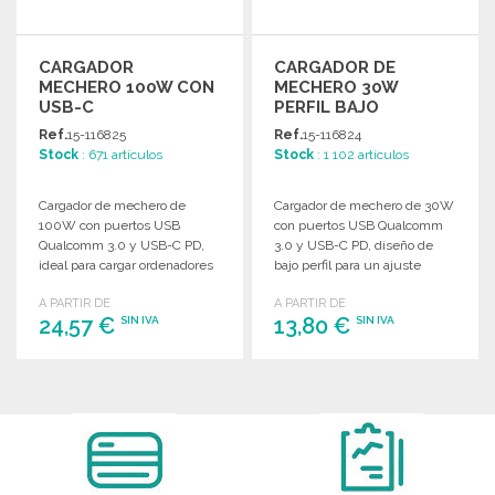
CARGADOR
CARGADOR DE
MECHERO 100W CON
MECHERO 30W
USB-C
PERFIL BAJO
Ref.
15-116825
Ref.
15-116824
Stock
: 671 artículos
Stock
: 1 102 artículos
Cargador de mechero de
Cargador de mechero de 30W
100W con puertos USB
con puertos USB Qualcomm
Qualcomm 3.0 y USB-C PD,
3.0 y USB-C PD, diseño de
ideal para cargar ordenadores
bajo perfil para un ajuste
portátiles.
perfecto.
A PARTIR DE
A PARTIR DE
24,57 €
13,80 €
SIN IVA
SIN IVA
PEDIR
PEDIR
Solicitar un presupuesto
Solicitar un presupuesto