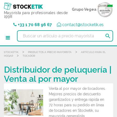
Panel de gestión de cookies
Grupo Vegea
Mayorista para profesionales desde
1998
+33 1 70 68 96 67
contact@stocketik.es

>
>
STOCKETIK
PRODUCTOS A PRECIO MAYORISTA
ARTÍCULO PARA EL
>
HOGAR
TOCADOR
Distribuidor de peluquería |
Venta al por mayor
Venta al por mayor de tocadores.
Mejores precios de descuento
garantizados y entrega rápida en
72 horas para su pedido en línea
de tocadores en Stocketik, su
mayorista generalista.