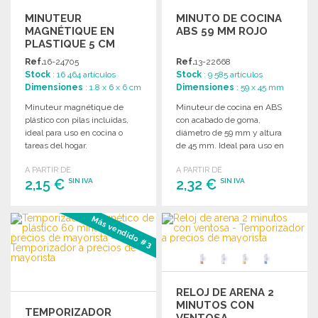
MINUTEUR
MINUTO DE COCINA
MAGNÉTIQUE EN
ABS 59 MM ROJO
PLASTIQUE 5 CM
Ref.
16-24705
Ref.
13-22668
Stock
: 16 464 artículos
Stock
: 9 585 artículos
Dimensiones
: 1.8 x 6 x 6 cm
Dimensiones
: 59 x 45 mm
Minuteur magnétique de
Minuteur de cocina en ABS
plástico con pilas incluidas,
con acabado de goma,
ideal para uso en cocina o
diámetro de 59 mm y altura
tareas del hogar.
de 45 mm. Ideal para uso en
cocina.
A PARTIR DE
A PARTIR DE
2,15 €
2,32 €
SIN IVA
SIN IVA
PEDIR
PEDIR
Más vendido #3
Solicitar un presupuesto
Solicitar un presupuesto
RELOJ DE ARENA 2
MINUTOS CON
TEMPORIZADOR
VENTOSA