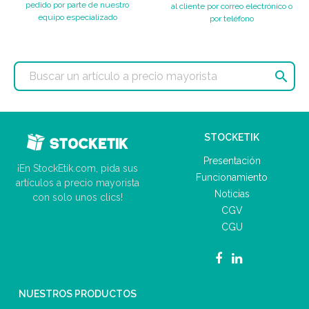
pedido por parte de nuestro
al cliente por correo electrónico o
equipo especializado
por teléfono

STOCKETIK
Presentación
¡En StockEtik.com, pida sus
Funcionamiento
artículos a precio mayorista
Noticias
con solo unos clics!
CGV
CGU
NUESTROS PRODUCTOS