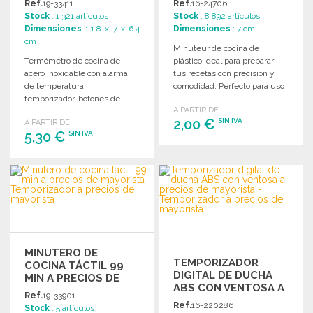
Ref.
19-33411
Ref.
16-24706
Stock
: 1 321 artículos
Stock
: 8 892 artículos
Dimensiones
: 1.8 x 7 x 6.4
Dimensiones
: 7 cm
cm
Minuteur de cocina de
Termómetro de cocina de
plástico ideal para preparar
acero inoxidable con alarma
tus recetas con precisión y
de temperatura,
comodidad. Perfecto para uso
temporizador, botones de
doméstico o profesional.
A PARTIR DE
control y pantalla LCD. Ideal
2,00 €
SIN IVA
A PARTIR DE
para uso profesional.
5,30 €
SIN IVA
PEDIR
PEDIR
Solicitar un presupuesto
Solicitar un presupuesto
MINUTERO DE
TEMPORIZADOR
COCINA TÁCTIL 99
DIGITAL DE DUCHA
MIN A PRECIOS DE
ABS CON VENTOSA A
MAYORISTA
Ref.
19-33901
PRECIOS DE
Ref.
16-220286
Stock
: 5 artículos
MAYORISTA