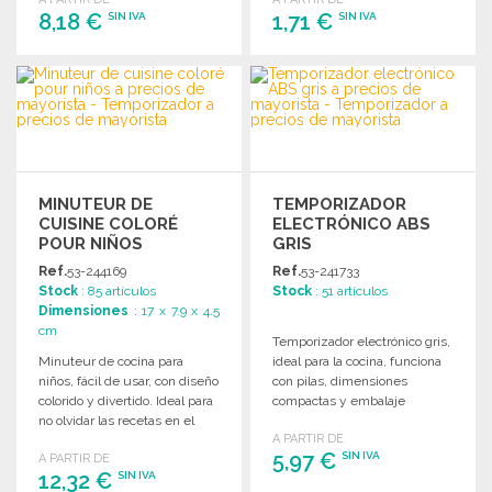
8,18 €
1,71 €
SIN IVA
SIN IVA
PEDIR
PEDIR
Solicitar un presupuesto
Solicitar un presupuesto
MINUTEUR DE
TEMPORIZADOR
CUISINE COLORÉ
ELECTRÓNICO ABS
POUR NIÑOS
GRIS
Ref.
53-244169
Ref.
53-241733
Stock
: 85 artículos
Stock
: 51 artículos
Dimensiones
: 17 x 7.9 x 4.5
cm
Temporizador electrónico gris,
Minuteur de cocina para
ideal para la cocina, funciona
niños, fácil de usar, con diseño
con pilas, dimensiones
colorido y divertido. Ideal para
compactas y embalaje
no olvidar las recetas en el
individual para una
A PARTIR DE
horno.
presentación práctica.
5,97 €
SIN IVA
A PARTIR DE
12,32 €
SIN IVA