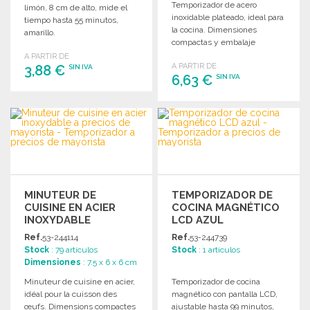
Temporizador de acero
limón, 8 cm de alto, mide el
inoxidable plateado, ideal para
tiempo hasta 55 minutos,
la cocina. Dimensiones
amarillo.
compactas y embalaje
individual para un uso
A PARTIR DE
A PARTIR DE
3,88 €
práctico.
SIN IVA
6,63 €
SIN IVA
PEDIR
PEDIR
Solicitar un presupuesto
Solicitar un presupuesto
MINUTEUR DE
TEMPORIZADOR DE
CUISINE EN ACIER
COCINA MAGNÉTICO
INOXYDABLE
LCD AZUL
Ref.
53-244114
Ref.
53-244739
Stock
: 79 artículos
Stock
: 1 artículos
Dimensiones
: 7.5 x 6 x 6 cm
Minuteur de cuisine en acier,
Temporizador de cocina
idéal pour la cuisson des
magnético con pantalla LCD,
œufs. Dimensions compactes
ajustable hasta 99 minutos,