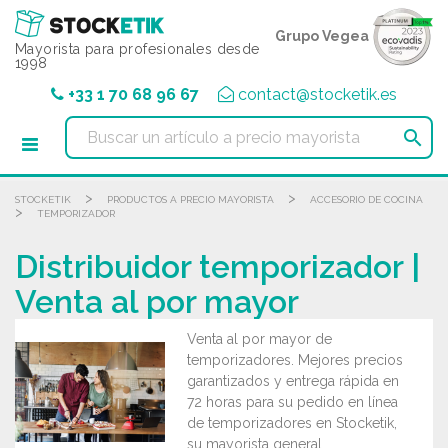
Panel de gestión de cookies
Grupo Vegea
Mayorista para profesionales desde
1998
+33 1 70 68 96 67
contact@stocketik.es

>
>
STOCKETIK
PRODUCTOS A PRECIO MAYORISTA
ACCESORIO DE COCINA
>
TEMPORIZADOR
Distribuidor temporizador |
Venta al por mayor
Venta al por mayor de
temporizadores. Mejores precios
garantizados y entrega rápida en
72 horas para su pedido en línea
de temporizadores en Stocketik,
su mayorista general.