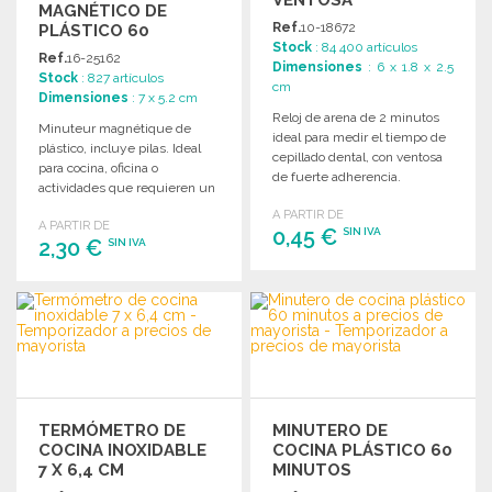
MAGNÉTICO DE
Ref.
10-18672
PLÁSTICO 60
Stock
: 84 400 artículos
MINUTOS
Ref.
16-25162
Dimensiones
: 6 x 1.8 x 2.5
Stock
: 827 artículos
cm
Dimensiones
: 7 x 5.2 cm
Reloj de arena de 2 minutos
Minuteur magnétique de
ideal para medir el tiempo de
plástico, incluye pilas. Ideal
cepillado dental, con ventosa
para cocina, oficina o
de fuerte adherencia.
actividades que requieren un
control del tiempo preciso.
A PARTIR DE
A PARTIR DE
0,45 €
SIN IVA
2,30 €
SIN IVA
PEDIR
PEDIR
Solicitar un presupuesto
Solicitar un presupuesto
TERMÓMETRO DE
MINUTERO DE
COCINA INOXIDABLE
COCINA PLÁSTICO 60
7 X 6,4 CM
MINUTOS