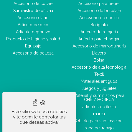
Accesorio de coche
Accesorio para beber
Suministro de oficina
Accesorio de bricolaje
Accesorio diario
Accesorio de cocina
Artículo de ocio
Bolígrafo
Artículo deportivo
Artículo de relojería
Producto de higiene y salud
Artículo para el hogar
Equipaje
Accesorio de marroquinería
Accesorio de belleza
Llavero
Bolsa
Accesorio de alta tecnología
Textil
Materiales antiguos
Juegos y juguetes
Material y suministros para
CHR / HORECA
artículos de fiesta
Este sitio web usa cookies
marca
y te permite controlar las
Objeto para sublimación
que deseas activar
ropa de trabajo