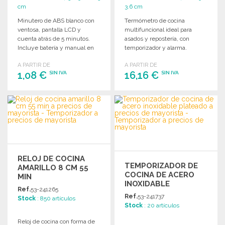
cm
3.6 cm
Minutero de ABS blanco con
Termómetro de cocina
ventosa, pantalla LCD y
multifuncional ideal para
cuenta atrás de 5 minutos.
asados y repostería, con
Incluye batería y manual en
temporizador y alarma.
español e inglés.
Medición en grados Celsius y
A PARTIR DE
A PARTIR DE
Fahrenheit.
1,08 €
16,16 €
SIN IVA
SIN IVA
PEDIR
PEDIR
Solicitar un presupuesto
Solicitar un presupuesto
RELOJ DE COCINA
TEMPORIZADOR DE
AMARILLO 8 CM 55
COCINA DE ACERO
MIN
INOXIDABLE
Ref.
53-241265
PLATEADO
Ref.
53-241737
Stock
: 850 artículos
Stock
: 20 artículos
Reloj de cocina con forma de