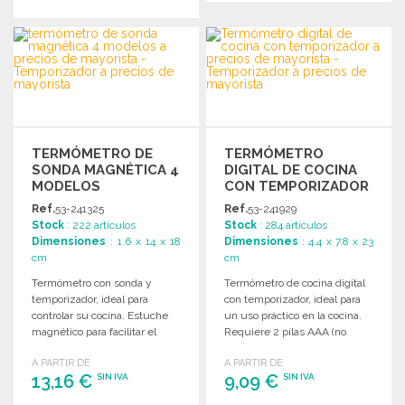
PEDIR
PEDIR
Solicitar un presupuesto
Solicitar un presupuesto
TERMÓMETRO DE
TERMÓMETRO
SONDA MAGNÉTICA 4
DIGITAL DE COCINA
MODELOS
CON TEMPORIZADOR
Ref.
53-241325
Ref.
53-241929
Stock
: 222 artículos
Stock
: 284 artículos
Dimensiones
: 1.6 x 14 x 18
Dimensiones
: 4.4 x 7.8 x 23
cm
cm
Termómetro con sonda y
Termómetro de cocina digital
temporizador, ideal para
con temporizador, ideal para
controlar su cocina. Estuche
un uso práctico en la cocina.
magnético para facilitar el
Requiere 2 pilas AAA (no
acceso en la cocina. Requiere
incluidas).
A PARTIR DE
A PARTIR DE
1 pila.
13,16 €
9,09 €
SIN IVA
SIN IVA