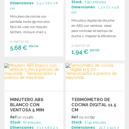
Stock
: 7 917 artículos
Dimensiones
: 2.5 x 7.6 x 7.6
Dimensiones
: 1.3 x 7.2 x 5.6
cm
cm
Minutero de cocina con
Minuteur digital de douche
pantalla hasta 99 minutos,
en ABS con ventosa, ideal
fácil de usar con toques
para controlar el tiempo de
táctiles, incluye imán y
ducha y mejorar la eficiencia
soporte trasero.
del agua.
A PARTIR DE
A PARTIR DE
5,68 €
SIN IVA
1,94 €
SIN IVA
PEDIR
PEDIR
Solicitar un presupuesto
Solicitar un presupuesto
MINUTERO ABS
TERMÓMETRO DE
BLANCO CON
COCINA DIGITAL 11.5
VENTOSA 5 MIN
CM
Ref.
10-212481
Ref.
05-211799
Stock
: 67 artículos
Stock
: 2 141 artículos
Dimensiones
: 7.3 x 5.6 x 2.3
Dimensiones
: 21.7 x 11.5 x