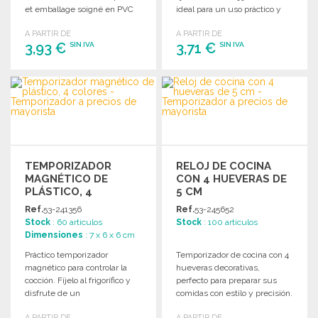
et emballage soigné en PVC
ideal para un uso práctico y
et papier coloré.
versátil.
A PARTIR DE
A PARTIR DE
3,93 €
3,71 €
SIN IVA
SIN IVA
PEDIR
PEDIR
Solicitar un presupuesto
Solicitar un presupuesto
TEMPORIZADOR
RELOJ DE COCINA
MAGNÉTICO DE
CON 4 HUEVERAS DE
PLÁSTICO, 4
5 CM
COLORES
Ref.
53-241356
Ref.
53-245652
Stock
: 60 artículos
Stock
: 100 artículos
Dimensiones
: 7 x 6 x 6 cm
Práctico temporizador
Temporizador de cocina con 4
magnético para controlar la
hueveras decorativas,
cocción. Fíjelo al frigorífico y
perfecto para preparar sus
disfrute de un
comidas con estilo y precisión.
funcionamiento sin pilas.
A PARTIR DE
A PARTIR DE