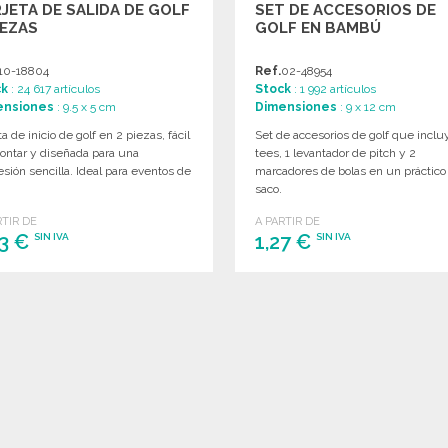
JETA DE SALIDA DE GOLF
SET DE ACCESORIOS DE
IEZAS
GOLF EN BAMBÚ
10-18804
Ref.
02-48954
ck
: 24 617 artículos
Stock
: 1 992 artículos
ensiones
: 9.5 x 5 cm
Dimensiones
: 9 x 12 cm
ta de inicio de golf en 2 piezas, fácil
Set de accesorios de golf que inclu
ontar y diseñada para una
tees, 1 levantador de pitch y 2
sión sencilla. Ideal para eventos de
marcadores de bolas en un práctico
saco.
RTIR DE
A PARTIR DE
13 €
1,27 €
SIN IVA
SIN IVA
PEDIR
PEDIR
Solicitar un presupuesto
Solicitar un presupuesto