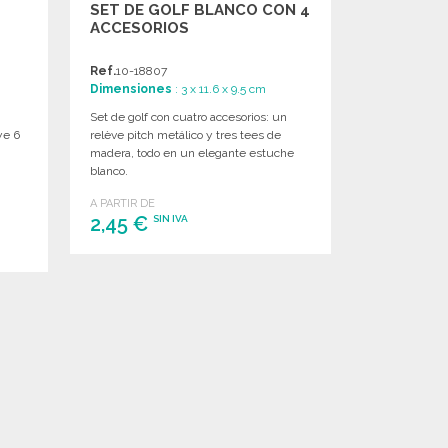
SET DE GOLF BLANCO CON 4
ACCESORIOS
Ref.
10-18807
Dimensiones
: 3 x 11.6 x 9.5 cm
Set de golf con cuatro accesorios: un
ye 6
relève pitch metálico y tres tees de
madera, todo en un elegante estuche
blanco.
A PARTIR DE
2,45 €
SIN IVA
PEDIR
Solicitar un presupuesto