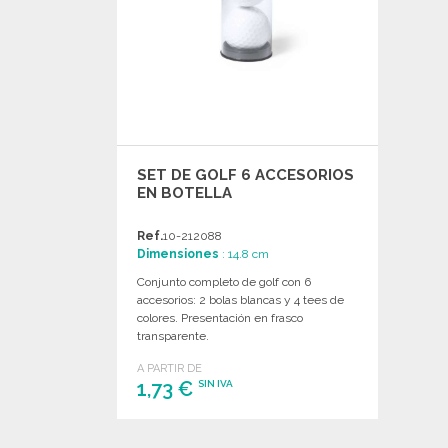
SET DE GOLF 6 ACCESORIOS
EN BOTELLA
Ref.
10-212088
Dimensiones
: 14.8 cm
Conjunto completo de golf con 6
accesorios: 2 bolas blancas y 4 tees de
colores. Presentación en frasco
transparente.
A PARTIR DE
1,73 €
SIN IVA
PEDIR