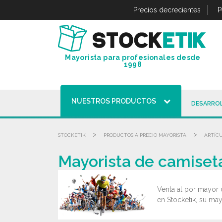
Panel de gestión de cookies
Precios decrecientes
P
Mayorista para profesionales desde
1998
NUESTROS PRODUCTOS
DESARROL
>
>
STOCKETIK
PRODUCTOS A PRECIO MAYORISTA
ARTÍCU
Mayorista de camiseta
Venta al por mayor 
en Stocketik, su may