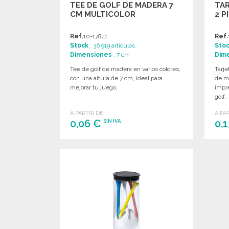
TEE DE GOLF DE MADERA 7
TAR
CM MULTICOLOR
2 P
Ref.
10-17841
Ref.
Stock
: 36 919 artículos
Sto
Dimensiones
: 7 cm
Dim
Tee de golf de madera en varios colores,
Tarje
con una altura de 7 cm, ideal para
de m
mejorar tu juego.
impre
golf.
A PARTIR DE
A PA
0,06 €
0,
SIN IVA
PEDIR
Solicitar un presupuesto