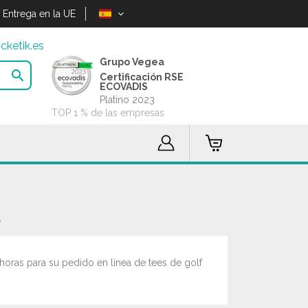
Entrega en la UE
cketik.es
Grupo Vegea

Certificación RSE
ECOVADIS
Platino 2023
TOP 1 % de las empresas
r
horas para su pedido en línea de tees de golf