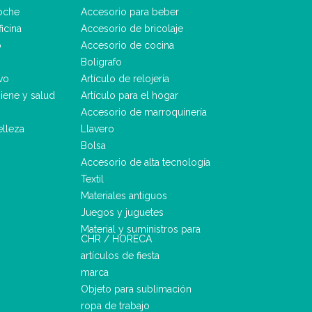
oche
Accesorio para beber
icina
Accesorio de bricolaje
o
Accesorio de cocina
Bolígrafo
vo
Artículo de relojería
iene y salud
Artículo para el hogar
Accesorio de marroquinería
elleza
Llavero
Bolsa
Accesorio de alta tecnología
Textil
Materiales antiguos
Juegos y juguetes
Material y suministros para
CHR / HORECA
artículos de fiesta
marca
Objeto para sublimación
ropa de trabajo