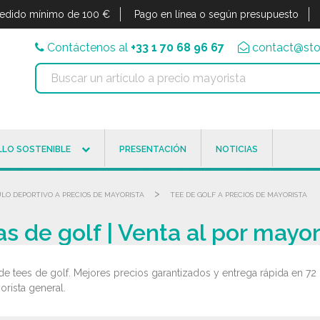
edido mínimo de 100 €
Pago en línea o según presupuesto
Contáctenos al
+33 1 70 68 96 67
contact@sto
LO SOSTENIBLE
PRESENTACIÓN
NOTICIAS
>
LO DEPORTIVO A PRECIOS DE MAYORISTA
TEE DE GOLF A PRECIOS DE MAYORISTA
s de golf | Venta al por mayo
de tees de golf. Mejores precios garantizados y entrega rápida en 72 
orista general.