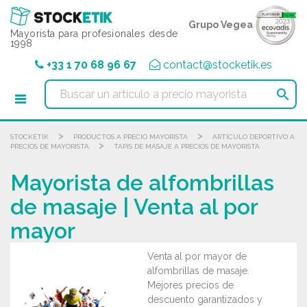
Panel de gestión de cookies
Grupo Vegea
Mayorista para profesionales desde
1998
+33 1 70 68 96 67
contact@stocketik.es

>
>
STOCKETIK
PRODUCTOS A PRECIO MAYORISTA
ARTÍCULO DEPORTIVO A
>
PRECIOS DE MAYORISTA
TAPIS DE MASAJE A PRECIOS DE MAYORISTA
Mayorista de alfombrillas
de masaje | Venta al por
mayor
Venta al por mayor de
alfombrillas de masaje.
Mejores precios de
descuento garantizados y