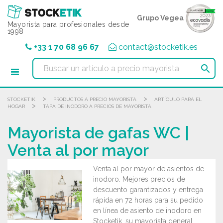
Panel de gestión de cookies
Grupo Vegea
Mayorista para profesionales desde
1998
+33 1 70 68 96 67
contact@stocketik.es

>
>
STOCKETIK
PRODUCTOS A PRECIO MAYORISTA
ARTÍCULO PARA EL
>
HOGAR
TAPA DE INODORO A PRECIOS DE MAYORISTA
Mayorista de gafas WC |
Venta al por mayor
Venta al por mayor de asientos de
inodoro. Mejores precios de
descuento garantizados y entrega
rápida en 72 horas para su pedido
en línea de asiento de inodoro en
Stocketik, su mayorista general.