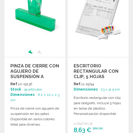
PINZA DE CIERRE CON
ESCRITORIO
AGUJERO DE
RECTANGULAR CON
SUSPENSIÓN A
CLIP, 5 HOJAS
PRECIOS DE
Ref.
10-19136
Ref.
11-19744
MAYORISTA
Stock
: 35 artículos
Dimensiones
: 23 x 31.5 cm
Dimensiones
: 6.2 x 10 x 2.3
Escritorio rectangular con clip
cm
para bolígrafo, incluye 5 hojas
Pinza de cierre con agujero de
en bolsa de plástico.
suspensión en las patas.
Personalización disponible
Disponible en varios colores.
bajo pedido.
A PARTIR DE
Ideal para diversas
8,63 €
SIN IVA
aplicaciones.