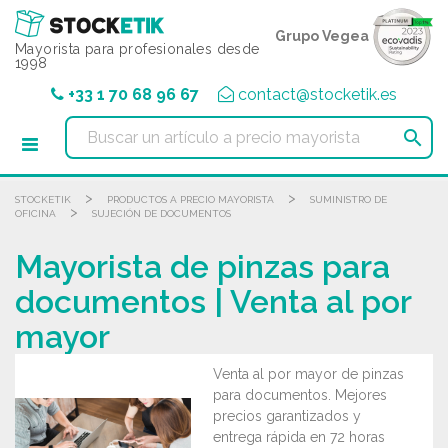
Panel de gestión de cookies
Grupo Vegea
Mayorista para profesionales desde
1998
+33 1 70 68 96 67
contact@stocketik.es

>
>
STOCKETIK
PRODUCTOS A PRECIO MAYORISTA
SUMINISTRO DE
>
OFICINA
SUJECIÓN DE DOCUMENTOS
Mayorista de pinzas para
documentos | Venta al por
mayor
Venta al por mayor de pinzas
para documentos. Mejores
precios garantizados y
entrega rápida en 72 horas