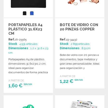
PORTAPAPELES A4
BOTE DE VIDRIO CON
PLÁSTICO 31.6X23
20 PINZAS COPPER
CM
Ref.
16-25565
Ref.
19-34432
Stock
: 4 931 artículos
Stock
: 2 899 artículos
Dimensiones
: 1.2 x 31.6 x 23
Dimensiones
: 8.9 cm
cm
Bote de vidrio con 20 pinzas a
Portapapeles A4 de plástico,
documentos, tapa metálica y
dimensiones 31.6x23x1.2 cm,
gran área personalizable. Ideal
ideal para organizar
para organización y
documentos de forma práctica
presentaciones.
A PARTIR DE
y eficiente. Peso: 147 g.
1,22 €
SIN IVA
A PARTIR DE
1,60 €
SIN IVA
PEDIR
PEDIR
Solicitar un presupuesto
Solicitar un presupuesto