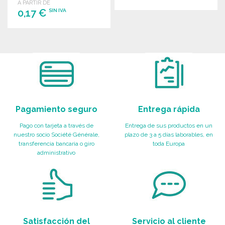
A PARTIR DE
0,17 €
SIN IVA
PEDIR
Solicitar un presupuesto
PEDIR
Solicitar un presupuesto
Pagamiento seguro
Entrega rápida
Pago con tarjeta a través de
Entrega de sus productos en un
nuestro socio Société Générale,
plazo de 3 a 5 días laborables, en
transferencia bancaria o giro
toda Europa
administrativo
Satisfacción del
Servicio al cliente