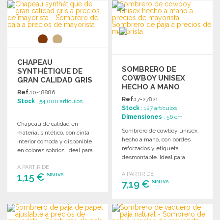
PEDIR
PEDIR
Solicitar un presupuesto
Solicitar un presupuesto
CHAPEAU
SOMBRERO DE
SYNTHÉTIQUE DE
COWBOY UNISEX
GRAN CALIDAD GRIS
HECHO A MANO
Ref.
10-18886
Ref.
17-27821
Stock
: 54 000 artículos
Stock
: 127 artículos
Dimensiones
: 56 cm
Chapeau de calidad en
Sombrero de cowboy unisex,
material sintético, con cinta
hecho a mano, con bordes
interior cómoda y disponible
reforzados y etiqueta
en colores sobrios. Ideal para
desmontable. Ideal para
mayoristas.
diversas ocasiones.
A PARTIR DE
A PARTIR DE
1,15 €
SIN IVA
7,19 €
SIN IVA
PEDIR
PEDIR
Solicitar un presupuesto
Solicitar un presupuesto