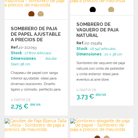
SOMBRERO DE
SOMBRERO DE PAJA
VAQUERO DE PAJA
DE PAPEL AJUSTABLE
NATURAL
A PRECIOS DE
Ref.
02-215364
MAYORISTA
Ref.
10-212053
Stock
: 16 547 artículos
Stock
: 17 800 artículos
Dimensiones
: 10 x 36 cm
Dimensiones
: Adulte :
Sombrero de vaquero de paja
Diam 58 cm
natural con cinta de poliéster
Chapeau de papel con sarga
y cinta exterior. Ideal para
interior ajustable, ideal para
eventos al aire libre.
diversas ocasiones. Diseño
ligero y cómodo, perfecto para
A PARTIR DE
disfrutar del sol.
3,73 €
SIN IVA
A PARTIR DE
2,75 €
SIN IVA
PEDIR
Solicitar un presupuesto
PEDIR
Solicitar un presupuesto