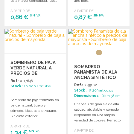
para mayor comodidad. Ideal
aire libre.
para el verano.
A PARTIR DE
A PARTIR DE
0,86 €
0,87 €
SIN IVA
SIN IVA
PEDIR
PEDIR
Solicitar un presupuesto
Solicitar un presupuesto
SOMBRERO DE PAJA
SOMBRERO
VERDE NATURAL A
PANAMISTA DE ALA
PRECIOS DE
ANCHA SINTÉTICO
MAYORISTA
Ref.
10-17648
Ref.
10-49102
Stock
: 10 000 artículos
Stock
: 37 209 artículos
Dimensiones
: Diam 58 cm
Sombrero de paja trenzada en
Chapeau de gran ala de alta
verde natural, ligero y
calidad, ajustable y cómodo,
cómodo, ideal para el verano.
disponible en una amplia
Sin cinta exterior.
variedad de colores. Perfecto
para cualquier ocasión.
A PARTIR DE
A PARTIR DE
1,34 €
SIN IVA