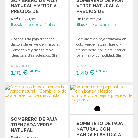
SOMBRERO DE PAJA
SOMBRERO DE PAJA
NATURAL Y VERDE A
VERDE NATURAL A
PRECIOS DE
PRECIOS DE
MAYORISTA
MAYORISTA
Ref.
10-221762
Ref.
10-221761
Stock
: 320 000 artículos
Stock
: 12 000 artículos
Chapeau de paja trenzada,
Sombrero de paja trenzada en
disponible en verde y natural.
color verde natural, ligero y
Confortable y transpirable,
transpirable, con cinta interior
ideal para días soleados. Sin
para mayor comodidad. Sin
cinta exterior.
cinta exterior.
A PARTIR DE
A PARTIR DE
1,31 €
1,40 €
SIN IVA
SIN IVA
PEDIR
PEDIR
Solicitar un presupuesto
Solicitar un presupuesto
SOMBRERO DE PAJA
SOMBRERO DE PAJA
TRENZADA VERDE
NATURAL CON
NATURAL
BANDA ELÁSTICA A
Ref.
10-238344