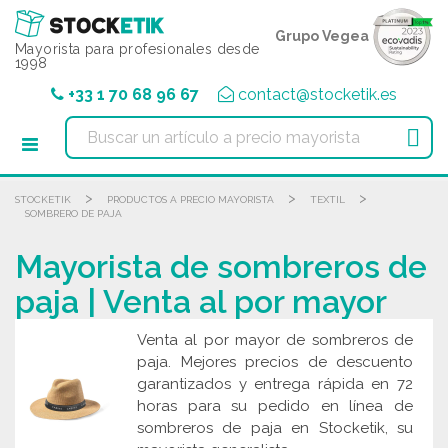
Panel de gestión de cookies
Grupo Vegea
Mayorista para profesionales desde
1998
+33 1 70 68 96 67
contact@stocketik.es

>
>
>
STOCKETIK
PRODUCTOS A PRECIO MAYORISTA
TEXTIL
SOMBRERO DE PAJA
Mayorista de sombreros de
paja | Venta al por mayor
Venta al por mayor de sombreros de
paja. Mejores precios de descuento
garantizados y entrega rápida en 72
horas para su pedido en línea de
sombreros de paja en Stocketik, su