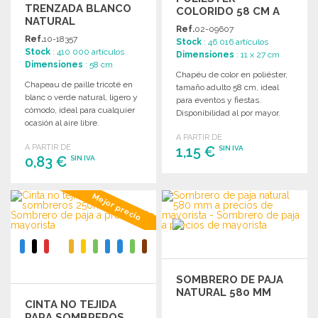
TRENZADA BLANCO
COLORIDO 58 CM A
NATURAL
PRECIOS DE
Ref.
02-09607
MAYORISTA
Ref.
10-18357
Stock
: 46 016 artículos
Stock
: 410 000 artículos
Dimensiones
: 11 x 27 cm
Dimensiones
: 58 cm
Chapéu de color en poliéster,
Chapeau de paille tricoté en
tamaño adulto 58 cm, ideal
blanc o verde natural, ligero y
para eventos y fiestas.
cómodo, ideal para cualquier
Disponibilidad al por mayor.
ocasión al aire libre.
A PARTIR DE
A PARTIR DE
1,15 €
SIN IVA
0,83 €
SIN IVA
PEDIR
PEDIR
Mejor precio
Solicitar un presupuesto
Solicitar un presupuesto
SOMBRERO DE PAJA
NATURAL 580 MM
CINTA NO TEJIDA
PARA SOMBREROS