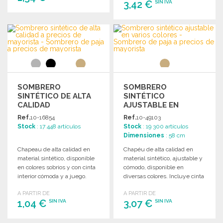
3,42 €
SIN IVA
PEDIR
PEDIR
Solicitar un presupuesto
Solicitar un presupuesto
SOMBRERO
SOMBRERO
SINTÉTICO DE ALTA
SINTÉTICO
CALIDAD
AJUSTABLE EN
VARIOS COLORES
Ref.
10-16854
Ref.
10-49103
Stock
: 17 448 artículos
Stock
: 19 300 artículos
Dimensiones
: 58 cm
Chapeau de alta calidad en
Chapéu de alta calidad en
material sintético, disponible
material sintético, ajustable y
en colores sobrios y con cinta
cómodo, disponible en
interior cómoda y a juego.
diversas colores. Incluye cinta
exterior.
A PARTIR DE
A PARTIR DE
1,04 €
3,07 €
SIN IVA
SIN IVA