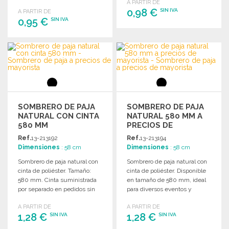
A PARTIR DE
actividades de verano.
0,98 €
SIN IVA
A PARTIR DE
0,95 €
SIN IVA
PEDIR
PEDIR
Solicitar un presupuesto
Solicitar un presupuesto
SOMBRERO DE PAJA
SOMBRERO DE PAJA
NATURAL CON CINTA
NATURAL 580 MM A
580 MM
PRECIOS DE
MAYORISTA
Ref.
13-213192
Ref.
13-213194
Dimensiones
: 58 cm
Dimensiones
: 58 cm
Sombrero de paja natural con
Sombrero de paja natural con
cinta de poliéster. Tamaño:
cinta de poliéster. Disponible
580 mm. Cinta suministrada
en tamaño de 580 mm, ideal
por separado en pedidos sin
para diversos eventos y
personalización.
ocasiones.
A PARTIR DE
A PARTIR DE
1,28 €
1,28 €
SIN IVA
SIN IVA