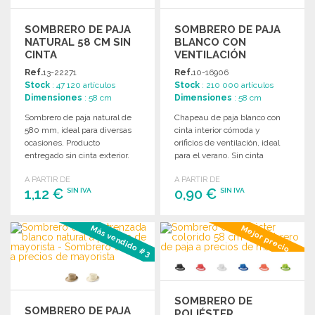
SOMBRERO DE PAJA
SOMBRERO DE PAJA
NATURAL 58 CM SIN
BLANCO CON
CINTA
VENTILACIÓN
Ref.
13-22271
Ref.
10-16906
Stock
: 47 120 artículos
Stock
: 210 000 artículos
Dimensiones
: 58 cm
Dimensiones
: 58 cm
Sombrero de paja natural de
Chapeau de paja blanco con
580 mm, ideal para diversas
cinta interior cómoda y
ocasiones. Producto
orificios de ventilación, ideal
entregado sin cinta exterior.
para el verano. Sin cinta
exterior.
A PARTIR DE
A PARTIR DE
1,12 €
0,90 €
SIN IVA
SIN IVA
PEDIR
PEDIR
Más vendido #3
Mejor precio
Solicitar un presupuesto
Solicitar un presupuesto
SOMBRERO DE
SOMBRERO DE PAJA
POLIÉSTER