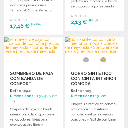
pedidos no impresos, la banda
eventos y promociones.
se proporciona por separado.
Tamaño: 580 mm. Perfecto
Realiza pedidos al por mayor
para personalizar y vender al
A PARTIR DE
para stock y personalización.
A PARTIR DE
por mayor.
2,13 €
SIN IVA
17,46 €
SIN IVA
PEDIR
PEDIR
Solicitar un presupuesto
Solicitar un presupuesto
SOMBRERO DE PAJA
GORRO SINTÉTICO
CON BANDA DE
CON CINTA INTERIOR
CONFORT
CÓMODA
Ref.
10-16978
Ref.
10-18054
Dimensiones
: 8.5 x 5.4 x 0.2
Dimensiones
: 58 cm
cm
Chapeau sintético de colores
Chapeau de paja con banda
sobrios con cinta interior
interior cómoda, disponible en
cómoda. Ideal para diversas
varios colores. Ideal para
ocasiones y fácil de combinar.
eventos al aire libre y