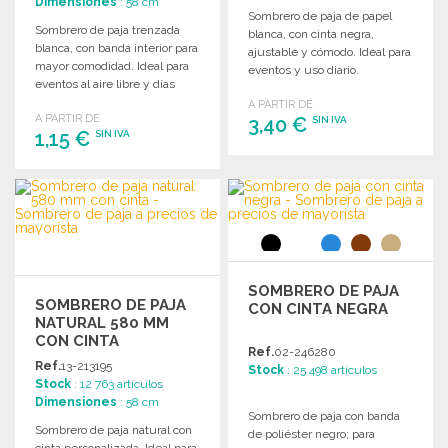
Dimensiones
: 58 cm
Sombrero de paja de papel
Sombrero de paja trenzada
blanca, con cinta negra,
blanca, con banda interior para
ajustable y cómodo. Ideal para
mayor comodidad. Ideal para
eventos y uso diario.
eventos al aire libre y días
soleados.
A PARTIR DE
A PARTIR DE
3,40 €
SIN IVA
1,15 €
SIN IVA
PEDIR
PEDIR
Solicitar un presupuesto
Solicitar un presupuesto
SOMBRERO DE PAJA
SOMBRERO DE PAJA
CON CINTA NEGRA
NATURAL 580 MM
CON CINTA
Ref.
02-246280
Ref.
13-213195
Stock
: 25 498 artículos
Stock
: 12 763 artículos
Dimensiones
: 58 cm
Sombrero de paja con banda
Sombrero de paja natural con
de poliéster negro; para
cinta personalizada. Ideal para