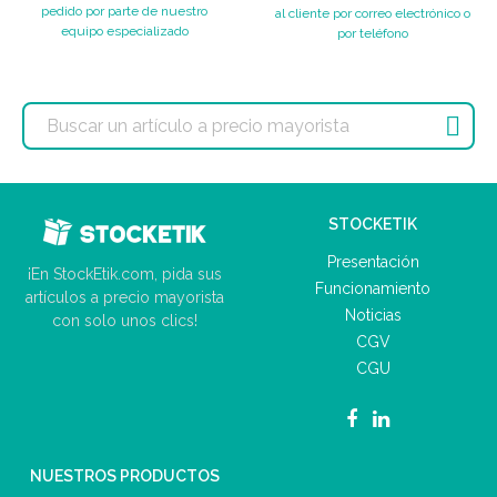
pedido por parte de nuestro
al cliente por correo electrónico o
equipo especializado
por teléfono

STOCKETIK
Presentación
¡En StockEtik.com, pida sus
Funcionamiento
artículos a precio mayorista
Noticias
con solo unos clics!
CGV
CGU
NUESTROS PRODUCTOS