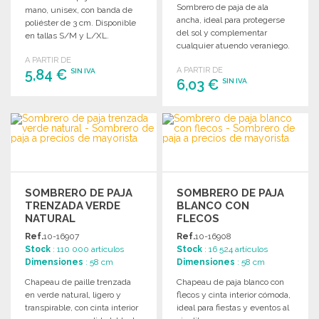
Sombrero de paja de ala
mano, unisex, con banda de
ancha, ideal para protegerse
poliéster de 3 cm. Disponible
del sol y complementar
en tallas S/M y L/XL.
cualquier atuendo veraniego.
Perfecto para mayoristas.
A PARTIR DE
A PARTIR DE
5,84 €
SIN IVA
6,03 €
SIN IVA
PEDIR
PEDIR
Solicitar un presupuesto
Solicitar un presupuesto
SOMBRERO DE PAJA
SOMBRERO DE PAJA
TRENZADA VERDE
BLANCO CON
NATURAL
FLECOS
Ref.
10-16907
Ref.
10-16908
Stock
: 110 000 artículos
Stock
: 16 524 artículos
Dimensiones
: 58 cm
Dimensiones
: 58 cm
Chapeau de paille trenzada
Chapeau de paja blanco con
en verde natural, ligero y
flecos y cinta interior cómoda,
transpirable, con cinta interior
ideal para fiestas y eventos al