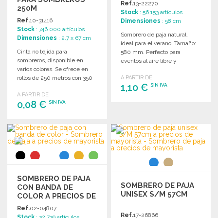
Ref.
13-22270
250M
Stock
: 56 153 artículos
Ref.
10-31416
Dimensiones
: 58 cm
Stock
: 746 000 artículos
Sombrero de paja natural,
Dimensiones
: 2.7 x 67 cm
ideal para el verano. Tamaño:
Cinta no tejida para
580 mm. Perfecto para
sombreros, disponible en
eventos al aire libre y
varios colores. Se ofrece en
actividades soleadas.
rollos de 250 metros con 350
A PARTIR DE
1,10 €
SIN IVA
cintas de 67 x 3,2 cm.
A PARTIR DE
0,08 €
SIN IVA
PEDIR
Solicitar un presupuesto
PEDIR
Solicitar un presupuesto
SOMBRERO DE PAJA
SOMBRERO DE PAJA
CON BANDA DE
UNISEX S/M 57CM
COLOR A PRECIOS DE
MAYORISTA
Ref.
02-04807
Ref.
17-26866
Stock
: 32 739 artículos