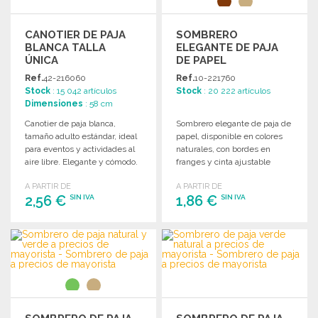
CANOTIER DE PAJA
SOMBRERO
BLANCA TALLA
ELEGANTE DE PAJA
ÚNICA
DE PAPEL
Ref.
42-216060
Ref.
10-221760
Stock
: 15 042 artículos
Stock
: 20 222 artículos
Dimensiones
: 58 cm
Canotier de paja blanca,
Sombrero elegante de paja de
tamaño adulto estándar, ideal
papel, disponible en colores
para eventos y actividades al
naturales, con bordes en
aire libre. Elegante y cómodo.
franges y cinta ajustable
interior.
A PARTIR DE
A PARTIR DE
2,56 €
1,86 €
SIN IVA
SIN IVA
PEDIR
PEDIR
Solicitar un presupuesto
Solicitar un presupuesto