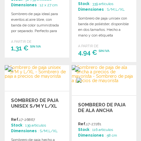
Stock
: 339 artículos
Dimensiones
: 12 x 27 cm
Dimensiones
: S/M,L/XL
Sombrero de paja ideal para
Sombrero de paja unisex con
eventos al aire libre, con
banda de poliéster, disponible
banda de color suministrada
en dos tamaños. Hecho a
por separado. Perfecto para
mano y con etiqueta
personalizar.
desmontable.
A PARTIR DE
A PARTIR DE
1,31 €
SIN IVA
4,94 €
SIN IVA
PEDIR
PEDIR
Solicitar un presupuesto
Solicitar un presupuesto
SOMBRERO DE PAJA
SOMBRERO DE PAJA
UNISEX S/M Y L/XL
DE ALA ANCHA
Ref.
17-26867
Ref.
17-27281
Stock
: 139 artículos
Stock
: 116 artículos
Dimensiones
: S/M,L/XL
Dimensiones
: 58 cm
Sombrero de paja hecho a