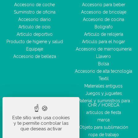
Accesorio de coche
Accesorio para beber
Suministro de oficina
Accesorio de bricolaje
Accesorio diario
Accesorio de cocina
Artículo de ocio
Bolígrafo
Artículo deportivo
Artículo de relojería
Producto de higiene y salud
Artículo para el hogar
Equipaje
Accesorio de marroquinería
Accesorio de belleza
Llavero
Bolsa
Accesorio de alta tecnología
Textil
Materiales antiguos
Juegos y juguetes
Material y suministros para
CHR / HORECA
artículos de fiesta
Este sitio web usa cookies
marca
y te permite controlar las
Objeto para sublimación
que deseas activar
ropa de trabajo