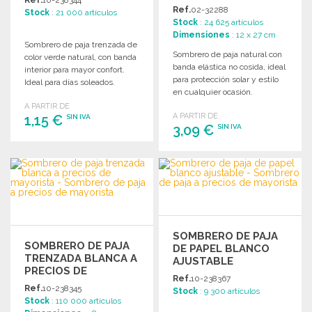
PRECIOS DE
Ref.
02-32288
Stock
: 21 000 artículos
MAYORISTA
Stock
: 24 625 artículos
Dimensiones
: 12 x 27 cm
Sombrero de paja trenzada de
Sombrero de paja natural con
color verde natural, con banda
banda elástica no cosida, ideal
interior para mayor confort.
para protección solar y estilo
Ideal para días soleados.
en cualquier ocasión.
A PARTIR DE
A PARTIR DE
1,15 €
SIN IVA
3,09 €
SIN IVA
PEDIR
PEDIR
Solicitar un presupuesto
Solicitar un presupuesto
SOMBRERO DE PAJA
SOMBRERO DE PAJA
DE PAPEL BLANCO
TRENZADA BLANCA A
AJUSTABLE
PRECIOS DE
Ref.
10-238367
MAYORISTA
Ref.
10-238345
Stock
: 9 300 artículos
Stock
: 110 000 artículos