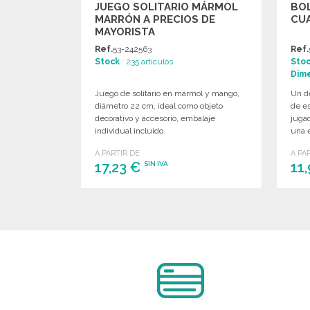
JUEGO SOLITARIO MÁRMOL
BOL
MARRÓN A PRECIOS DE
CUA
MAYORISTA
Ref.
53-242563
Ref.
Stock
: 235 artículos
Sto
Dim
Juego de solitario en mármol y mango,
Un d
diámetro 22 cm, ideal como objeto
de es
decorativo y accesorio, embalaje
jugad
individual incluido.
una e
A PARTIR DE
A PA
17,23 €
11
SIN IVA
PEDIR
Solicitar un presupuesto