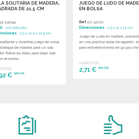
A SOLITARIA DE MADERA,
JUEGO DE LUDO DE MAD
DRADA DE 21,5 CM
EN BOLSA
53-241144
Ref.
02-32201
ck
: 100 artículos
Dimensiones
: 1.5 x 12 x 12 cm
ensiones
: 2.5 x 21.5 x 21.5 cm
Juego de Ludo en madera, present
esafiante y divertido juego de mesa
en una práctica bolsa de algodón, id
trategia de madera para un solo
para entretenimiento en grupo o fam
or. Retira las bolas para dejar solo
n el centro.
A PARTIR DE
2,71 €
SIN IVA
RTIR DE
,92 €
SIN IVA
PEDIR
PEDIR
Solicitar un presupuesto
Solicitar un presupuesto