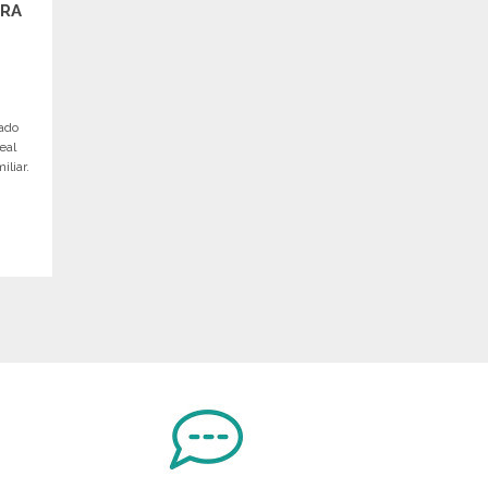
ERA
ado
eal
iliar.