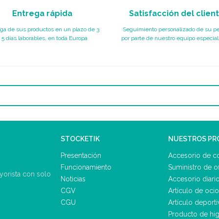
Entrega rápida
Satisfacción del clien
ga de sus productos en un plazo de 3
Seguimiento personalizado de su p
 5 días laborables, en toda Europa
por parte de nuestro equipo especial
STOCKETIK
NUESTROS P
Presentación
Accesorio de c
Funcionamiento
Suministro de of
ayorista con solo
Noticias
Accesorio diari
CGV
Artículo de ocio
CGU
Artículo deporti
Producto de hig