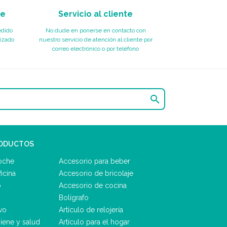
te
Servicio al cliente
edido
No dude en ponerse en contacto con
izado
nuestro servicio de atención al cliente por
correo electrónico o por teléfono

RODUCTOS
oche
Accesorio para beber
icina
Accesorio de bricolaje
o
Accesorio de cocina
Bolígrafo
vo
Artículo de relojería
iene y salud
Artículo para el hogar