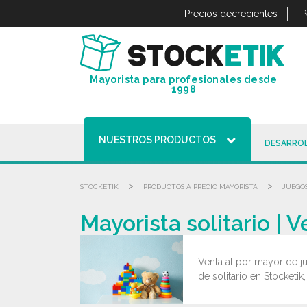
Panel de gestión de cookies
Precios decrecientes
P
Mayorista para profesionales desde
1998
NUESTROS PRODUCTOS
DESARROL
>
>
STOCKETIK
PRODUCTOS A PRECIO MAYORISTA
JUEGOS
Mayorista solitario | 
Venta al por mayor de ju
de solitario en Stocketik