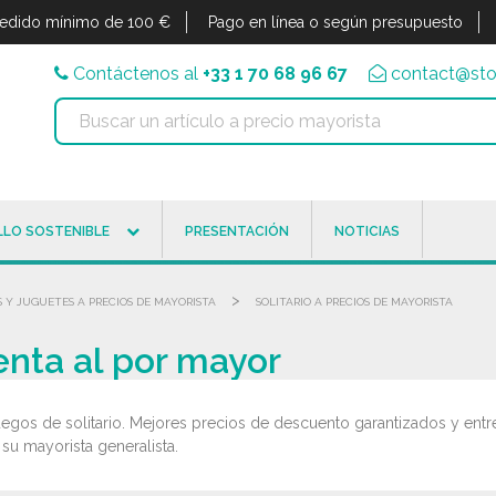
edido mínimo de 100 €
Pago en línea o según presupuesto
Contáctenos al
+33 1 70 68 96 67
contact@sto
LO SOSTENIBLE
PRESENTACIÓN
NOTICIAS
>
 Y JUGUETES A PRECIOS DE MAYORISTA
SOLITARIO A PRECIOS DE MAYORISTA
Venta al por mayor
egos de solitario. Mejores precios de descuento garantizados y entr
, su mayorista generalista.