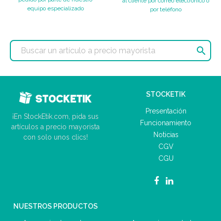
al cliente por correo electrónico o
equipo especializado
por teléfono

STOCKETIK
Presentación
¡En StockEtik.com, pida sus
Funcionamiento
artículos a precio mayorista
Noticias
con solo unos clics!
CGV
CGU
NUESTROS PRODUCTOS