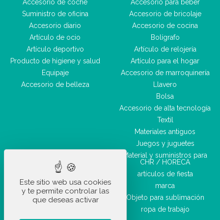
Accesorio de coche
Accesorio para beber
Suministro de oficina
Accesorio de bricolaje
Accesorio diario
Accesorio de cocina
Artículo de ocio
Bolígrafo
Artículo deportivo
Artículo de relojería
Producto de higiene y salud
Artículo para el hogar
Equipaje
Accesorio de marroquinería
Accesorio de belleza
Llavero
Bolsa
Accesorio de alta tecnología
Textil
Materiales antiguos
Juegos y juguetes
Material y suministros para
CHR / HORECA
artículos de fiesta
Este sitio web usa cookies
marca
y te permite controlar las
Objeto para sublimación
que deseas activar
ropa de trabajo