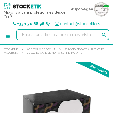
Panel de gestión de cookies
Grupo Vegea
Mayorista para profesionales desde
1998
+33 1 70 68 96 67
contact@stocketik.es

>
>
STOCKETIK
ACCESORIO DE COCINA
SERVICIO DE CAFÉ A PRECIOS DE
>
MAYORISTA
JUEGO DE CAFÉ DE VIDRIO ISOTHERMO 75ML
Más vendido