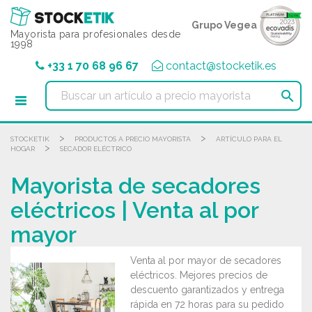
Panel de gestión de cookies
Grupo Vegea
Mayorista para profesionales desde
1998
+33 1 70 68 96 67
contact@stocketik.es

>
>
STOCKETIK
PRODUCTOS A PRECIO MAYORISTA
ARTÍCULO PARA EL
>
HOGAR
SECADOR ELÉCTRICO
Mayorista de secadores
eléctricos | Venta al por
mayor
Venta al por mayor de secadores
eléctricos. Mejores precios de
descuento garantizados y entrega
rápida en 72 horas para su pedido