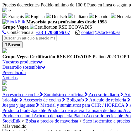
Panel de gestión de cookies
Precios decrecientes
Pedido mínimo de 100 €
Pago en línea o según 
Français
English
Deutsch
Italiano
Español
Nederl
Mayorista para profesionales desde 1998
Grupo Vegea
Contáctenos al
+33 1 70 68 96 67
contact@stocketik.es

Buscar
Grupo Vegea
Certificación RSE ECOVADIS
Platino 2023
TOP 1 
Nuestros productos
Desarrollo sostenible
Presentación
Noticias
Accesorio de coche
Suministro de oficina
Accesorio diario
Art
bricolaje
Accesorio de cocina
Bolígrafo
Artículo de relojería
Juegos y juguetes
Material y suministros para CHR / HORECA
Producto biodegradable
Producto de madera
Lampara de dinamo
Acce
Producto natural
Artículo de papelería
Planta
Accesorio reciclable
Pro
StockEtik
>
Bolsa a precios de mayorista
>
Saco isotérmico a precios
Más vendido