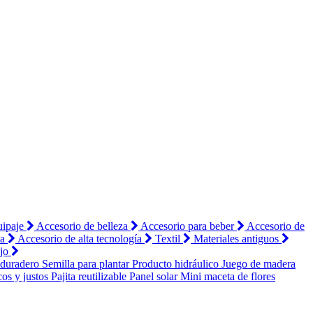
uipaje
Accesorio de belleza
Accesorio para beber
Accesorio de
sa
Accesorio de alta tecnología
Textil
Materiales antiguos
ajo
 duradero
Semilla para plantar
Producto hidráulico
Juego de madera
cos y justos
Pajita reutilizable
Panel solar
Mini maceta de flores