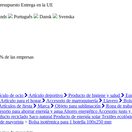
presupuesto
Entrega en la UE
ands
Português
Dansk
Svenska
% de las empresas
ículo de ocio
Artículo deportivo
Producto de higiene y salud
Eq
Artículo para el hogar
Accesorio de marroquinería
Llavero
Bol
Artículos de fiesta
Marca
Objeto para sublimación
Ropa de trab
sorio para ahorrar energía y agua
Ahorro energético
Accesorio justo y
ducto reciclado
Saco natural
Producto de energía solar
Textiles ecológi
 de mayorista
>
Bolsa isotérmica para 1 botella 100x250 mm