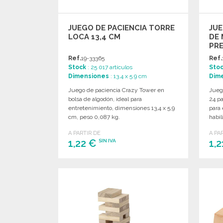
JUEGO DE PACIENCIA TORRE
JUE
LOCA 13,4 CM
DE 
PRE
Ref.
19-33365
Ref.
Stock
: 25 017 artículos
Sto
Dimensiones
: 13.4 x 5.9 cm
Dim
Juego de paciencia Crazy Tower en
Jueg
bolsa de algodón, ideal para
24 pa
entretenimiento, dimensiones 13,4 x 5,9
para 
cm, peso 0,087 kg.
habil
A PARTIR DE
A PA
1,22 €
1,
SIN IVA
PEDIR
Solicitar un presupuesto