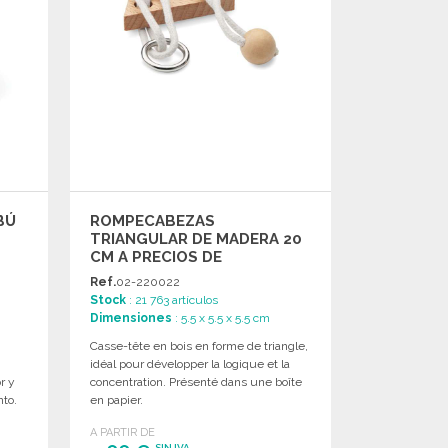
BÚ
ROMPECABEZAS
TRIANGULAR DE MADERA 20
CM A PRECIOS DE
MAYORISTA
Ref.
02-220022
Stock
: 21 763 artículos
Dimensiones
: 5.5 x 5.5 x 5.5 cm
Casse-tête en bois en forme de triangle,
idéal pour développer la logique et la
r y
concentration. Présenté dans une boîte
nto.
en papier.
A PARTIR DE
SIN IVA