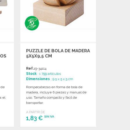
PUZZLE DE BOLA DE MADERA
IOS
5X5X9,5 CM
Ref.
19-34114
Stock
: 1 799 artículos
Dimensiones
: 9.5 x 5 x 5 cm
 de
Rompecabezas en forma de bola de
madera, incluye 6 piezas y manual de
a el
uso. Tamaño compacto y fácil de
transportar.
A PARTIR DE
1,83 €
SIN IVA