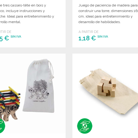
e tres casses-tête en bois y
Juego de paciencia de madera para
ico, incluye instrucciones y
construir una torre, dimensiones 1
he. Ideal para entretenimiento y
cm, ideal para entretenimiento y
rollo mental.
desarrollo de habilidades.
RTIR DE
A PARTIR DE
15 €
1,18 €
SIN IVA
SIN IVA
PEDIR
PEDIR
Solicitar un presupuesto
Solicitar un presupuesto