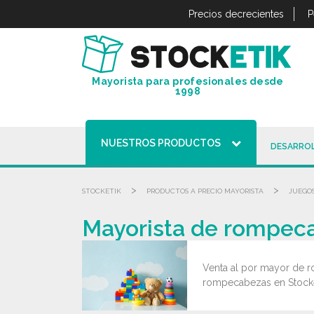
Panel de gestión de cookies
Precios decrecientes
P
Mayorista para profesionales desde
1998
NUESTROS PRODUCTOS
DESARROL
>
>
STOCKETIK
PRODUCTOS A PRECIO MAYORISTA
JUEGOS
Mayorista de rompeca
Venta al por mayor de r
rompecabezas en Stocket