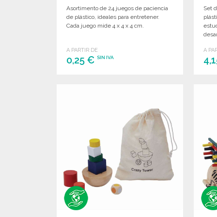
Asortimento de 24 juegos de paciencia
Set d
de plástico, ideales para entretener.
plást
Cada juego mide 4 x 4 x 4 cm.
estuc
desar
A PARTIR DE
A PA
0,25 €
4,
SIN IVA
PEDIR
Solicitar un presupuesto