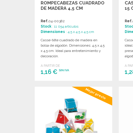
ROMPECABEZAS CUADRADO
CAS
DE MADERA 4,5 CM
15 
Ref.
04-00382
Ref.
Stock
: 11 054 artículos
Sto
Dimensiones
: 4.5 x 4.5 x 4.5 cm
Dim
Casse-tête cuadrado de madera en
Casse
bolsa de algodón. Dimensiones: 4,5 x 4,5
idéal
x 4,5 cm. Ideal para entretenimiento y
prese
decoración.
algo
A PARTIR DE
A PA
1,16 €
1,
SIN IVA
PEDIR
Mejor precio
Solicitar un presupuesto