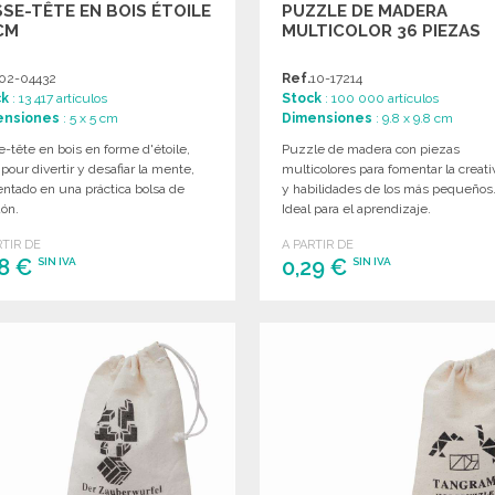
SE-TÊTE EN BOIS ÉTOILE
PUZZLE DE MADERA
CM
MULTICOLOR 36 PIEZAS
02-04432
Ref.
10-17214
ck
: 13 417 artículos
Stock
: 100 000 artículos
ensiones
: 5 x 5 cm
Dimensiones
: 9.8 x 9.8 cm
-tête en bois en forme d'étoile,
Puzzle de madera con piezas
 pour divertir y desafiar la mente,
multicolores para fomentar la creati
ntado en una práctica bolsa de
y habilidades de los más pequeños
dón.
Ideal para el aprendizaje.
RTIR DE
A PARTIR DE
28 €
0,29 €
SIN IVA
SIN IVA
PEDIR
PEDIR
Solicitar un presupuesto
Solicitar un presupuesto