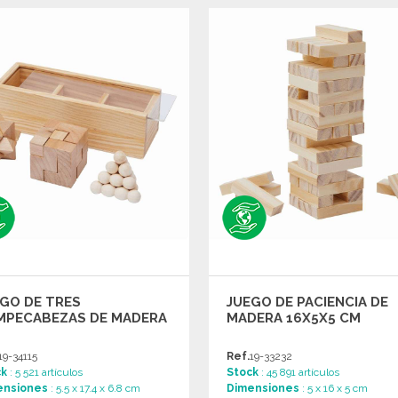
PEDIR
PEDIR
Solicitar un presupuesto
Solicitar un presupuesto
GO DE TRES
JUEGO DE PACIENCIA DE
MPECABEZAS DE MADERA
MADERA 16X5X5 CM
19-34115
Ref.
19-33232
ck
: 5 521 artículos
Stock
: 45 891 artículos
ensiones
: 5.5 x 17.4 x 6.8 cm
Dimensiones
: 5 x 16 x 5 cm