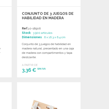
CONJUNTO DE 3 JUEGOS DE
HABILIDAD EN MADERA
Ref.
10-18906
Stock
: 3 900 artículos
Dimensiones
: 6 x 16.3 x 6.4 cm
Conjunto de 3 juegos de habilidad en
e
madera natural, presentado en una caja
y
de madera con compartimentos y tapa
deslizante.
A PARTIR DE
3,36 €
SIN IVA
PEDIR
Solicitar un presupuesto