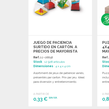
JUEGO DE PACIENCIA
PU
SURTIDO EN CARTÓN. A
4X4
PRECIOS DE MAYORISTA
MA
Ref.
02-08858
Ref.
Stock
: 12 928 artículos
Sto
Dimensiones
: 4 x 4 x 4 cm
Dim
Asortiment de jeux de patience variés,
Puzz
présentés par carton. Prix par jeu. Ideal
inclu
para diversión y entretenimiento.
entre
A PARTIR DE
A PA
0,33 €
0,
SIN IVA