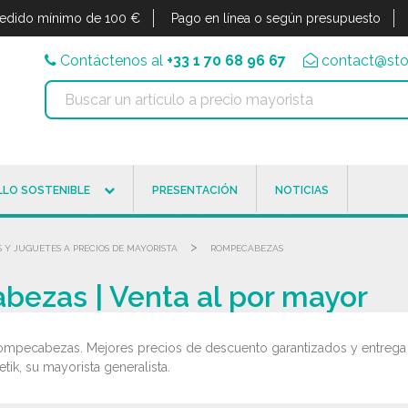
edido mínimo de 100 €
Pago en línea o según presupuesto
Contáctenos al
+33 1 70 68 96 67
contact@sto
LO SOSTENIBLE
PRESENTACIÓN
NOTICIAS
>
 Y JUGUETES A PRECIOS DE MAYORISTA
ROMPECABEZAS
bezas | Venta al por mayor
ompecabezas. Mejores precios de descuento garantizados y entrega r
ik, su mayorista generalista.