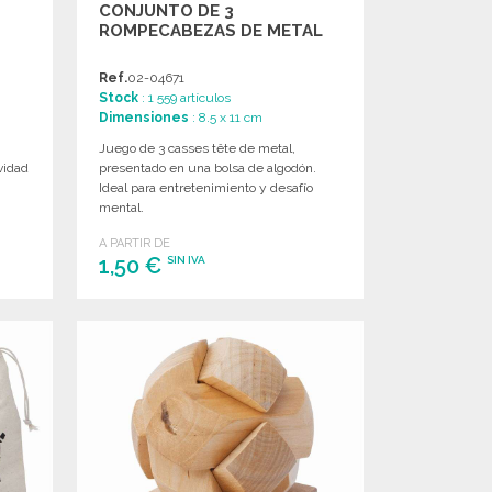
CONJUNTO DE 3
ROMPECABEZAS DE METAL
Ref.
02-04671
Stock
: 1 559 artículos
Dimensiones
: 8.5 x 11 cm
Juego de 3 casses tête de metal,
vidad
presentado en una bolsa de algodón.
.
Ideal para entretenimiento y desafío
mental.
A PARTIR DE
1,50 €
SIN IVA
PEDIR
Solicitar un presupuesto