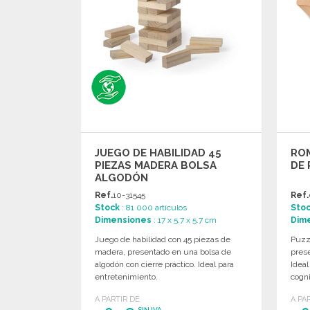
JUEGO DE HABILIDAD 45
RO
PIEZAS MADERA BOLSA
DE 
ALGODÓN
Ref.
10-31545
Ref.
Stock
: 81 000 artículos
Sto
Dimensiones
: 17 x 5.7 x 5.7 cm
Dim
Juego de habilidad con 45 piezas de
Puzz
madera, presentado en una bolsa de
pres
algodón con cierre práctico. Ideal para
Ideal
entretenimiento.
cogni
A PARTIR DE
A PA
SIN IVA