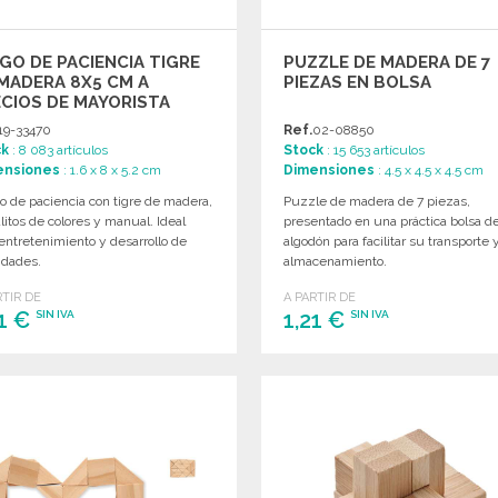
GO DE PACIENCIA TIGRE
PUZZLE DE MADERA DE 7
MADERA 8X5 CM A
PIEZAS EN BOLSA
CIOS DE MAYORISTA
19-33470
Ref.
02-08850
ck
: 8 083 artículos
Stock
: 15 653 artículos
ensiones
: 1.6 x 8 x 5.2 cm
Dimensiones
: 4.5 x 4.5 x 4.5 cm
o de paciencia con tigre de madera,
Puzzle de madera de 7 piezas,
litos de colores y manual. Ideal
presentado en una práctica bolsa d
entretenimiento y desarrollo de
algodón para facilitar su transporte 
idades.
almacenamiento.
RTIR DE
A PARTIR DE
21 €
1,21 €
SIN IVA
SIN IVA
PEDIR
PEDIR
Solicitar un presupuesto
Solicitar un presupuesto