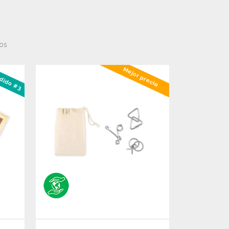
os
dido #3
Mejor precio