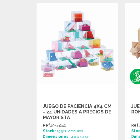
PEDIR
Solicitar un presupuesto
JUEGO DE PACIENCIA 4X4 CM
JUE
- 24 UNIDADES A PRECIOS DE
RO
MAYORISTA
Ref.
19-33242
Ref.
Stock
: 15 928 artículos
Sto
Dimensiones
: 4 x 4 x 4 cm
Dim