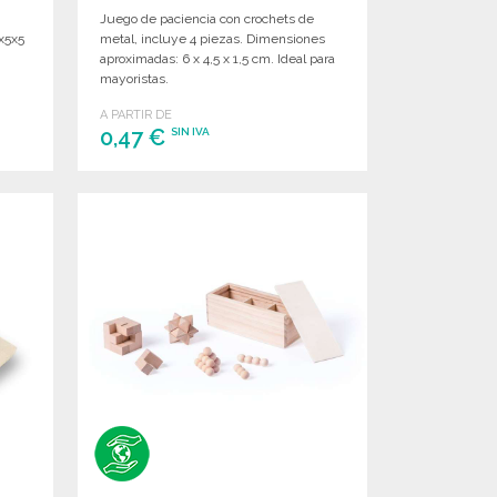
Juego de paciencia con crochets de
6x5x5
metal, incluye 4 piezas. Dimensiones
aproximadas: 6 x 4,5 x 1,5 cm. Ideal para
mayoristas.
A PARTIR DE
0,47 €
SIN IVA
PEDIR
Solicitar un presupuesto