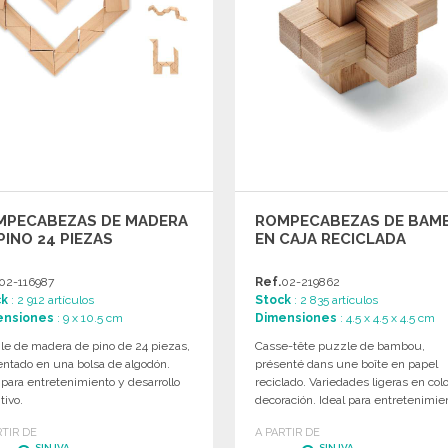
MPECABEZAS DE MADERA
ROMPECABEZAS DE BAM
PINO 24 PIEZAS
EN CAJA RECICLADA
02-116987
Ref.
02-219862
ck
: 2 912 artículos
Stock
: 2 835 artículos
ensiones
: 9 x 10.5 cm
Dimensiones
: 4.5 x 4.5 x 4.5 cm
le de madera de pino de 24 piezas,
Casse-tête puzzle de bambou,
entado en una bolsa de algodón.
présenté dans une boîte en papel
 para entretenimiento y desarrollo
reciclado. Variedades ligeras en colo
tivo.
decoración. Ideal para entretenimie
RTIR DE
A PARTIR DE
SIN IVA
SIN IVA