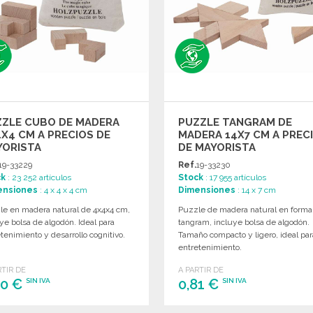
ZZLE CUBO DE MADERA
PUZZLE TANGRAM DE
X4 CM A PRECIOS DE
MADERA 14X7 CM A PREC
YORISTA
DE MAYORISTA
19-33229
Ref.
19-33230
ck
: 23 252 artículos
Stock
: 17 955 artículos
ensiones
: 4 x 4 x 4 cm
Dimensiones
: 14 x 7 cm
le en madera natural de 4x4x4 cm,
Puzzle de madera natural en forma
ye bolsa de algodón. Ideal para
tangram, incluye bolsa de algodón.
tenimiento y desarrollo cognitivo.
Tamaño compacto y ligero, ideal par
entretenimiento.
RTIR DE
A PARTIR DE
80 €
0,81 €
SIN IVA
SIN IVA