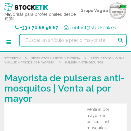
Panel de gestión de cookies
Grupo Vegea
Mayorista para profesionales desde
1998
+33 1 70 68 96 67
contact@stocketik.es

>
>
STOCKETIK
PRODUCTOS A PRECIO MAYORISTA
PRODUCTO DE HIGIENE
>
Y SALUD A PRECIOS DE MAYORISTA
PULSERA ANTIMOSQUITOS
Mayorista de pulseras anti-
mosquitos | Venta al por
mayor
Venta al por
mayor de
pulseras anti-
mosquitos.