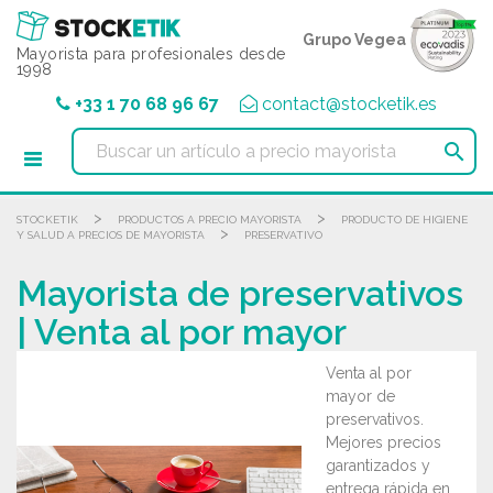
Panel de gestión de cookies
Grupo Vegea
Mayorista para profesionales desde
1998
+33 1 70 68 96 67
contact@stocketik.es

>
>
STOCKETIK
PRODUCTOS A PRECIO MAYORISTA
PRODUCTO DE HIGIENE
>
Y SALUD A PRECIOS DE MAYORISTA
PRESERVATIVO
Mayorista de preservativos
| Venta al por mayor
Venta al por
mayor de
preservativos.
Mejores precios
garantizados y
entrega rápida en