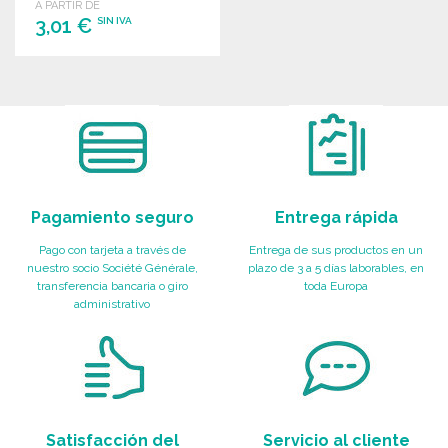
A PARTIR DE
3,01 €
SIN IVA
PEDIR
Solicitar un presupuesto
Pagamiento seguro
Entrega rápida
Pago con tarjeta a través de
Entrega de sus productos en un
nuestro socio Société Générale,
plazo de 3 a 5 días laborables, en
transferencia bancaria o giro
toda Europa
administrativo
Satisfacción del
Servicio al cliente