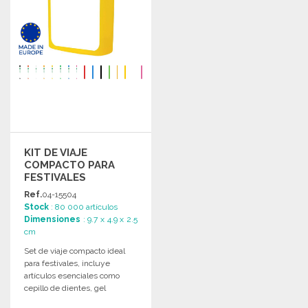
KIT DE VIAJE
COMPACTO PARA
FESTIVALES
Ref.
04-15504
Stock
: 80 000 artículos
Dimensiones
: 9.7 x 4.9 x 2.5
cm
Set de viaje compacto ideal
para festivales, incluye
artículos esenciales como
cepillo de dientes, gel
desinfectante y más.