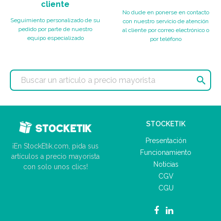
cliente
No dude en ponerse en contacto
Seguimiento personalizado de su
con nuestro servicio de atención
pedido por parte de nuestro
al cliente por correo electrónico o
equipo especializado
por teléfono

STOCKETIK
Presentación
¡En StockEtik.com, pida sus
Funcionamiento
artículos a precio mayorista
Noticias
con solo unos clics!
CGV
CGU