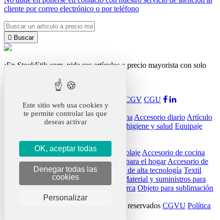
cliente por correo electrónico o por teléfono

Buscar
¡En StockEtik.com, pida sus artículos a precio mayorista con solo
unos clics!
StockEtik
Presentación
Funcionamiento
Noticias
CGV
CGU
Este sitio web usa cookies y
Nuestros productos
te permite controlar las que
Accesorio de coche
Suministro de oficina
Accesorio diario
Artículo
deseas activar
de ocio
Artículo deportivo
Producto de higiene y salud
Equipaje
Accesorio de belleza
OK, aceptar todas
Accesorio para beber
Accesorio de bricolaje
Accesorio de cocina
Bolígrafo
Artículo de relojería
Artículo para el hogar
Accesorio de
Denegar todas las
marroquinería
Llavero
Bolsa
Accesorio de alta tecnología
Textil
cookies
Materiales antiguos
Juegos y juguetes
Material y suministros para
CHR / HORECA
artículos de fiesta
marca
Objeto para sublimación
ropa de trabajo
Personalizar
StockEtik © 2023 - Todos los derechos reservados
CGVU
Política
de privacidad
Aviso legal