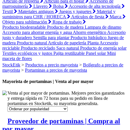
Artículo de relojería
Artículo para el hogar
Accesorio de
marroquinería
Llavero
Bolsa
Accesorio de alta tecnología
Textil
Materiales antiguos
Juegos y juguetes
Material y
suministros para CHR / HORECA
Artículos de fiesta
Marca
Objeto para sublimación
Ropa de trabajo
Producto biodegradable
Producto de madera
Lampara de dinamo
Accesorio para ahorrar energía y agua
Ahorro energético
Accesorio
justo y duradero
Semilla para plantar
Producto hidráulico
Juego de
madera
Producto natural
Artículo de papelería
Planta
Accesorio
reciclable
Producto reciclado
Saco natural
Producto de energía solar
Textiles ecológicos y justos
Pajita reutilizable
Panel solar
Mini
maceta de flores
StockEtik
>
Productos a precio mayorista
>
Bolígrafo a precios de
mayorista
>
Portaminas a precios de mayorista
Mayorista de portaminas | Venta al por mayor
Venta al por mayor de portaminas. Mejores precios garantizados
y entrega rápida en 72 horas para su pedido en línea de
portaminas en Stocketik, su mayorista generalista.
Proveedor de portaminas | Compra al
por mayor