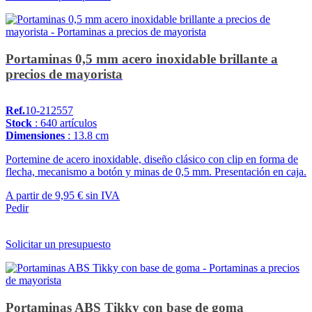
Portaminas 0,5 mm acero inoxidable brillante a
precios de mayorista
Ref.
10-212557
Stock
: 640 artículos
Dimensiones
: 13.8 cm
Portemine de acero inoxidable, diseño clásico con clip en forma de
flecha, mecanismo a botón y minas de 0,5 mm. Presentación en caja.
A partir de
9,95 €
sin IVA
Pedir
Solicitar un presupuesto
Portaminas ABS Tikky con base de goma