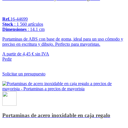
Ref.
16-44699
Stock
: 1 560 artículos
Dimensiones
: 14.1 cm
Portaminas de ABS con base de goma, ideal para un uso cómodo y
preciso en escritura y dibujo. Perfecto para mayoristas.
A partir de
4,45 €
sin IVA
Pedir
Solicitar un presupuesto
Portaminas de acero inoxidable en caja regalo