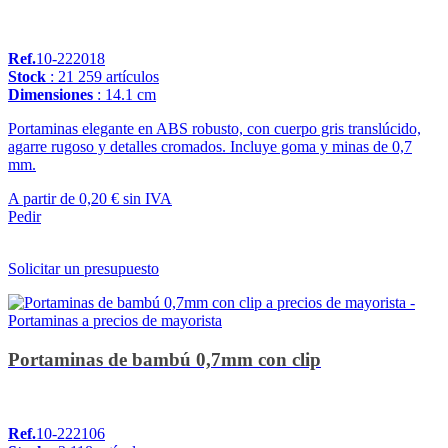
Ref.
10-222018
Stock
: 21 259 artículos
Dimensiones
: 14.1 cm
Portaminas elegante en ABS robusto, con cuerpo gris translúcido,
agarre rugoso y detalles cromados. Incluye goma y minas de 0,7
mm.
A partir de
0,20 €
sin IVA
Pedir
Solicitar un presupuesto
Portaminas de bambú 0,7mm con clip
Ref.
10-222106