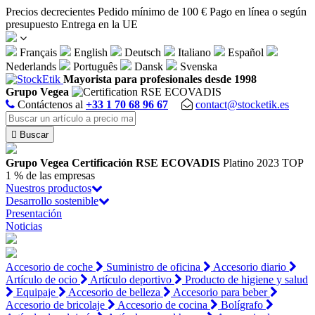
Panel de gestión de cookies
Precios decrecientes
Pedido mínimo de 100 €
Pago en línea o según
presupuesto
Entrega en la UE
Français
English
Deutsch
Italiano
Español
Nederlands
Português
Dansk
Svenska
Mayorista para profesionales desde 1998
Grupo Vegea
Contáctenos al
+33 1 70 68 96 67
contact@stocketik.es

Buscar
Grupo Vegea
Certificación RSE ECOVADIS
Platino 2023
TOP
1 % de las empresas
Nuestros productos
Desarrollo sostenible
Presentación
Noticias
Accesorio de coche
Suministro de oficina
Accesorio diario
Artículo de ocio
Artículo deportivo
Producto de higiene y salud
Equipaje
Accesorio de belleza
Accesorio para beber
Accesorio de bricolaje
Accesorio de cocina
Bolígrafo