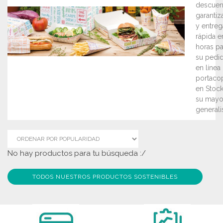
descuen
garantiz
y entreg
rápida e
horas pa
su pedi
en línea
portaco
en Stock
su mayor
generalis
No hay productos para tu búsqueda :/
TODOS NUESTROS PRODUCTOS SOSTENIBLES