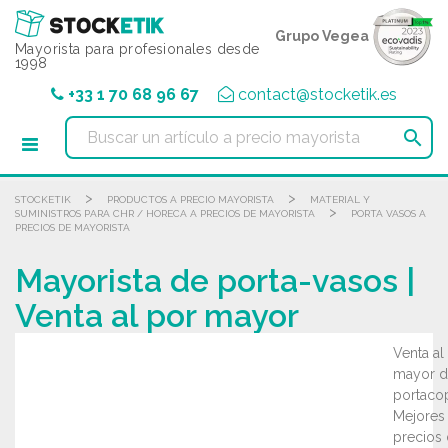
Panel de gestión de cookies
Grupo Vegea
Mayorista para profesionales desde
1998
+33 1 70 68 96 67
contact@stocketik.es

>
>
STOCKETIK
PRODUCTOS A PRECIO MAYORISTA
MATERIAL Y
>
SUMINISTROS PARA CHR / HORECA A PRECIOS DE MAYORISTA
PORTA VASOS A
PRECIOS DE MAYORISTA
Mayorista de porta-vasos |
Venta al por mayor
Venta al
mayor d
portaco
Mejores
precios