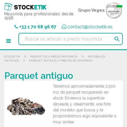
Panel de gestión de cookies
Grupo Vegea
Mayorista para profesionales desde
1998
+33 1 70 68 96 67
contact@stocketik.es

>
>
STOCKETIK
PRODUCTOS A PRECIO MAYORISTA
MATERIALES
>
ANTIGUOS
PARQUET ANTIGUO A PRECIOS DE MAYORISTA
Parquet antiguo
Tenemos aproximadamente 2.500
m2 de parquet recuperado en
stock. Envíenos la superficie
deseada y, idealmente, una foto
del modelo que busca y le
propondremos algo equivalente o
muy similar.