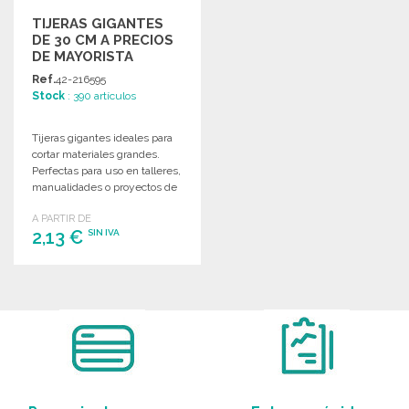
TIJERAS GIGANTES
DE 30 CM A PRECIOS
DE MAYORISTA
Ref.
42-216595
Stock
: 390 artículos
Tijeras gigantes ideales para
cortar materiales grandes.
Perfectas para uso en talleres,
manualidades o proyectos de
bricolaje.
A PARTIR DE
2,13 €
SIN IVA
PEDIR
Solicitar un presupuesto