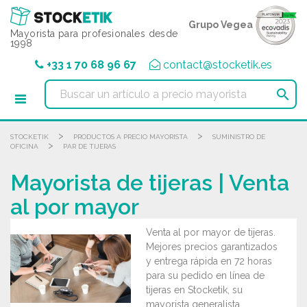
Panel de gestión de cookies
Grupo Vegea
Mayorista para profesionales desde
1998
+33 1 70 68 96 67
contact@stocketik.es

>
>
STOCKETIK
PRODUCTOS A PRECIO MAYORISTA
SUMINISTRO DE
>
OFICINA
PAR DE TIJERAS
Mayorista de tijeras | Venta
al por mayor
Venta al por mayor de tijeras.
Mejores precios garantizados
y entrega rápida en 72 horas
para su pedido en línea de
tijeras en Stocketik, su
mayorista generalista.