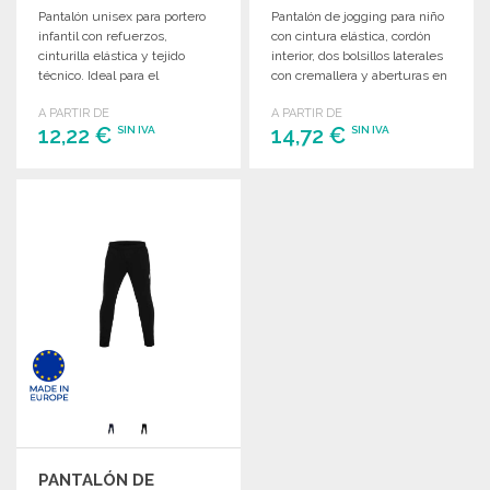
Pantalón unisex para portero
Pantalón de jogging para niño
infantil con refuerzos,
con cintura elástica, cordón
cinturilla elástica y tejido
interior, dos bolsillos laterales
técnico. Ideal para el
con cremallera y aberturas en
entrenamiento y la
los tobillos.
A PARTIR DE
A PARTIR DE
competición.
12,22 €
14,72 €
SIN IVA
SIN IVA
PEDIR
PEDIR
Solicitar un presupuesto
Solicitar un presupuesto
PANTALÓN DE