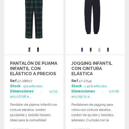
PANTALÓN DE PIJAMA
JOGGING INFANTIL
INFANTIL CON
CON CINTURA
ELÁSTICO A PRECIOS
ELÁSTICA
DE MAYORISTA
Ref.
17-28807
Ref.
17-27141
Stock
: 375 artículos
Stock
: 1 406 artículos
Dimensiones
: 11/12
Dimensiones
: 07/08
ans,07/08 a...
ans,09/11 a...
Pantalón de pijama infantil con
Pantalones de jogging para
cintura elástica, cordón
niños con cintura elástica,
ajustable y bolsillo trasero.
cordón de ajuste y bolsillos
Ideal para la comodidad
laterales. Cumple con la
nocturna de los más
normativa europea.