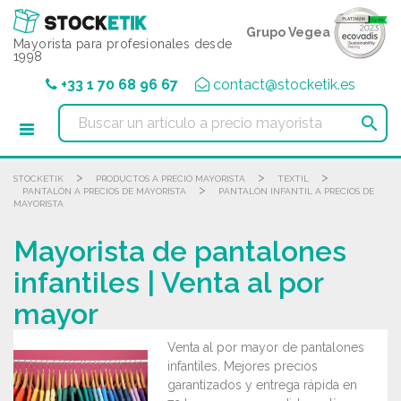
Panel de gestión de cookies
Grupo Vegea
Mayorista para profesionales desde
1998
+33 1 70 68 96 67
contact@stocketik.es

>
>
>
STOCKETIK
PRODUCTOS A PRECIO MAYORISTA
TEXTIL
>
PANTALÓN A PRECIOS DE MAYORISTA
PANTALÓN INFANTIL A PRECIOS DE
MAYORISTA
Mayorista de pantalones
infantiles | Venta al por
mayor
Venta al por mayor de pantalones
infantiles. Mejores precios
garantizados y entrega rápida en