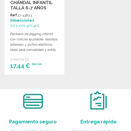
CHÁNDAL INFANTIL
TALLA 6-7 AÑOS
Ref.
17-43823
Dimensiones
:
XS,S,XXS,3XS,4XS
Pantalón de jogging infantil
con cintura ajustable, bolsillos
laterales y puños elásticos.
Ideal para comodidad y estilo
diario.
A PARTIR DE
17,44 €
SIN IVA
PEDIR
Solicitar un presupuesto
Pagamiento seguro
Entrega rápida