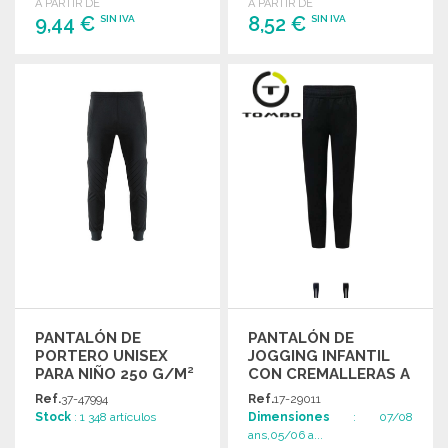
A PARTIR DE
A PARTIR DE
pequeños.
9,44 €
8,52 €
SIN IVA
SIN IVA
PEDIR
PEDIR
Solicitar un presupuesto
Solicitar un presupuesto
PANTALÓN DE
PANTALÓN DE
PORTERO UNISEX
JOGGING INFANTIL
PARA NIÑO 250 G/M²
CON CREMALLERAS A
PRECIOS DE
Ref.
37-47994
Ref.
17-29011
MAYORISTA
Stock
: 1 348 artículos
Dimensiones
: 07/08
ans,05/06 a...