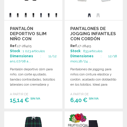
PANTALÓN
PANTALONES DE
DEPORTIVO SLIM
JOGGING INFANTILES
NIÑO CON
CON CORDÓN
CREMALLERAS A
Ref.
17-28405
Ref.
17-28415
PRECIOS DE
Stock
: 1 023 artículos
Stock
: 633 artículos
MAYORISTA
Dimensiones
: 11/12
Dimensiones
: 12/18
ans,07/08 a...
mois,18/24 ...
Pantalón deportivo slim para
Pantalones de jogging para
niño, con corte ajustado,
niños con cintura elástica y
bandas contrastadas, bolsillos
cordón, acabado con dobladillo
laterales con cremallera y
en los tobillos. Ideal para
cintura elástica con cordón.
comodidad y estilo.
A PARTIR DE
A PARTIR DE
15,14 €
6,40 €
SIN IVA
SIN IVA
PEDIR
PEDIR
Solicitar un presupuesto
Solicitar un presupuesto