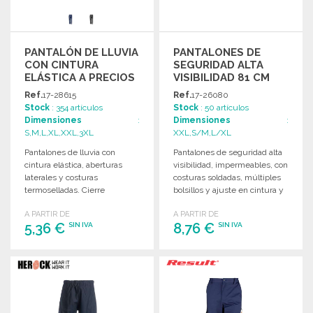
PANTALÓN DE LLUVIA
PANTALONES DE
CON CINTURA
SEGURIDAD ALTA
ELÁSTICA A PRECIOS
VISIBILIDAD 81 CM
DE MAYORISTA
Ref.
17-28615
Ref.
17-26080
Stock
: 354 artículos
Stock
: 50 artículos
Dimensiones
:
Dimensiones
:
S,M,L,XL,XXL,3XL
XXL,S/M,L/XL
Pantalones de lluvia con
Pantalones de seguridad alta
cintura elástica, aberturas
visibilidad, impermeables, con
laterales y costuras
costuras soldadas, múltiples
termoselladas. Cierre
bolsillos y ajuste en cintura y
ajustable en los tobillos.
tobillos. Certificación EN ISO
A PARTIR DE
A PARTIR DE
20471.
5,36 €
8,76 €
SIN IVA
SIN IVA
PEDIR
PEDIR
Solicitar un presupuesto
Solicitar un presupuesto