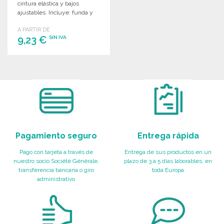
cintura elástica y bajos
ajustables. Incluye: funda y
aberturas laterales para
A PARTIR DE
acceso a los bolsillos.
9,23 €
SIN IVA
PEDIR
Solicitar un presupuesto
Pagamiento seguro
Entrega rápida
Pago con tarjeta a través de
Entrega de sus productos en un
nuestro socio Société Générale,
plazo de 3 a 5 días laborables, en
transferencia bancaria o giro
toda Europa
administrativo