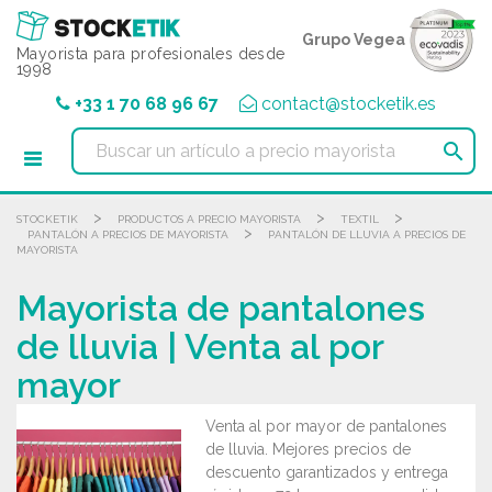
Panel de gestión de cookies
Grupo Vegea
Mayorista para profesionales desde
1998
+33 1 70 68 96 67
contact@stocketik.es

>
>
>
STOCKETIK
PRODUCTOS A PRECIO MAYORISTA
TEXTIL
>
PANTALÓN A PRECIOS DE MAYORISTA
PANTALÓN DE LLUVIA A PRECIOS DE
MAYORISTA
Mayorista de pantalones
de lluvia | Venta al por
mayor
Venta al por mayor de pantalones
de lluvia. Mejores precios de
descuento garantizados y entrega