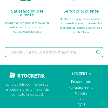
Satisfacción del
Servicio al cliente
cliente
No dude en ponerse en contacto
Seguimiento personalizado de su
con nuestro servicio de atención
pedido por parte de nuestro
al cliente por correo electrónico o
equipo especializado
por teléfono

STOCKETIK
Presentación
¡En StockEtik.com, pida sus
Funcionamiento
artículos a precio mayorista
Noticias
con solo unos clics!
CGV
CGU