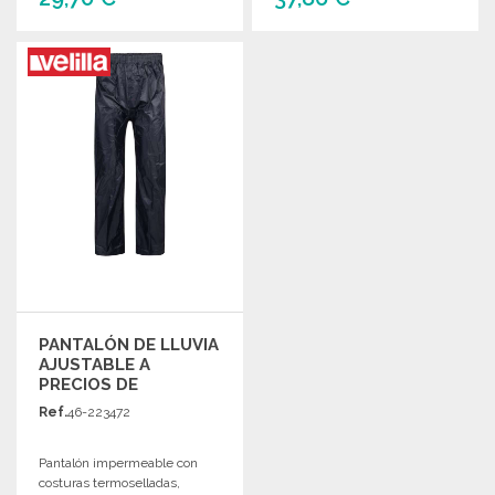
PEDIR
PEDIR
Solicitar un presupuesto
Solicitar un presupuesto
PANTALÓN DE LLUVIA
AJUSTABLE A
PRECIOS DE
MAYORISTA
Ref.
46-223472
Pantalón impermeable con
costuras termoselladas,