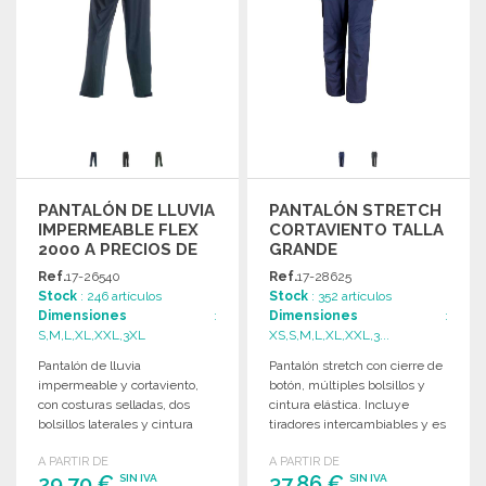
PANTALÓN DE LLUVIA
PANTALÓN STRETCH
IMPERMEABLE FLEX
CORTAVIENTO TALLA
2000 A PRECIOS DE
GRANDE
MAYORISTA
Ref.
17-26540
Ref.
17-28625
Stock
: 246 artículos
Stock
: 352 artículos
Dimensiones
:
Dimensiones
:
S,M,L,XL,XXL,3XL
XS,S,M,L,XL,XXL,3...
Pantalón de lluvia
Pantalón stretch con cierre de
impermeable y cortaviento,
botón, múltiples bolsillos y
con costuras selladas, dos
cintura elástica. Incluye
bolsillos laterales y cintura
tiradores intercambiables y es
elástica. Ajustable en el bajo.
lavable a 60°C.
A PARTIR DE
A PARTIR DE
29,70 €
37,86 €
SIN IVA
SIN IVA