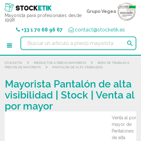
Panel de gestión de cookies
Grupo Vegea
Mayorista para profesionales desde
1998
+33 1 70 68 96 67
contact@stocketik.es

>
>
STOCKETIK
PRODUCTOS A PRECIO MAYORISTA
ROPA DE TRABAJO A
>
PRECIOS DE MAYORISTA
PANTALÓN DE ALTA VISIBILIDAD
Mayorista Pantalón de alta
visibilidad | Stock | Venta al
por mayor
Venta al por
mayor de
Pantalones
de alta