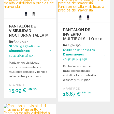
Solicitar un presupuesto
PANTALÓN DE
PANTALÓN DE
VISIBILIDAD
INVIERNO
NOCTURNA TALLA M
MULTIBOLSILLO 240
Ref.
37-47967
G/M²
Ref.
37-47961
Stock
: 9 227 artículos
Stock
: 6 012 artículos
Dimensiones
:
Dimensiones
:
40,42,46,44,48,50...
40,42,46,44,48,50...
Pantalón de visibilidad
Pantalón de invierno
nocturna resistente, con
multipoches de alta
múltiples bolsillos y bandas
visibilidad, con cinturilla
reflectantes para mayor
elástica y múltiples
seguridad y comodidad en el
compartimentos para mayor
A PARTIR DE
trabajo.
A PARTIR DE
15,09 €
funcionalidad y comodidad.
SIN IVA
16,67 €
SIN IVA
PEDIR
PEDIR
Solicitar un presupuesto
Solicitar un presupuesto