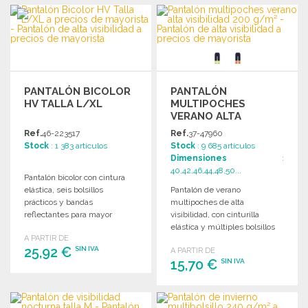
PEDIR
Solicitar un presupuesto
Solicitar un presupuesto
PANTALÓN BICOLOR
PANTALÓN
HV TALLA L/XL
MULTIPOCHES
VERANO ALTA
VISIBILIDAD 200
Ref.
46-223517
Ref.
37-47960
G/M² A PRECIOS DE
Stock
: 1 383 artículos
Stock
: 9 685 artículos
MAYORISTA
Dimensiones
:
40,42,46,44,48,50...
Pantalón bicolor con cintura
elástica, seis bolsillos
Pantalón de verano
prácticos y bandas
multipoches de alta
reflectantes para mayor
visibilidad, con cinturilla
visibilidad. Ideal para
elástica y múltiples bolsillos
A PARTIR DE
profesionales.
con cierres de velcro.
25,92 €
SIN IVA
A PARTIR DE
15,70 €
SIN IVA
PEDIR
PEDIR
Solicitar un presupuesto