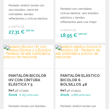
Pantalón stretch bicolor con
Pantalón con cremallera,
seis bolsillos, cierre de
cintura elástica, seis bolsillos
cremallera, bandas
prácticos y bandas
reflectantes y cintura elástica
reflectantes para una mejor
para un confort óptimo.
visibilidad.
A PARTIR DE
A PARTIR DE
27,31 €
SIN IVA
18,95 €
SIN IVA
PEDIR
PEDIR
Solicitar un presupuesto
Solicitar un presupuesto
PANTALÓN BICOLOR
PANTALÓN ELÁSTICO
HV CON CINTURA
BICOLOR 6
ELÁSTICA Y 5
BOLSILLOS 48
BOLSILLOS A
Ref.
46-223519
Ref.
46-223524
PRECIOS DE
Stock
: 8 657 artículos
Stock
: 9 886 artículos
MAYORISTA
Pantalón bicolor con bolsillos
Pantalón stretch bicolor con