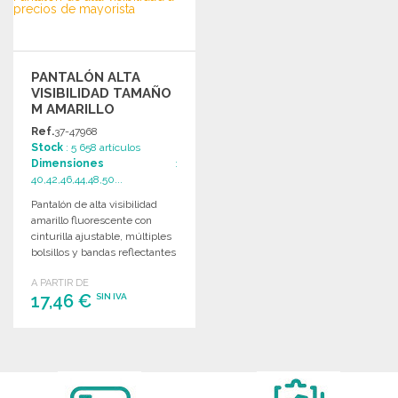
PANTALÓN ALTA
VISIBILIDAD TAMAÑO
M AMARILLO
Ref.
37-47968
Stock
: 5 658 artículos
Dimensiones
:
40,42,46,44,48,50...
Pantalón de alta visibilidad
amarillo fluorescente con
cinturilla ajustable, múltiples
bolsillos y bandas reflectantes
horizontales. Ideal para
A PARTIR DE
trabajos de seguridad.
17,46 €
SIN IVA
PEDIR
Solicitar un presupuesto