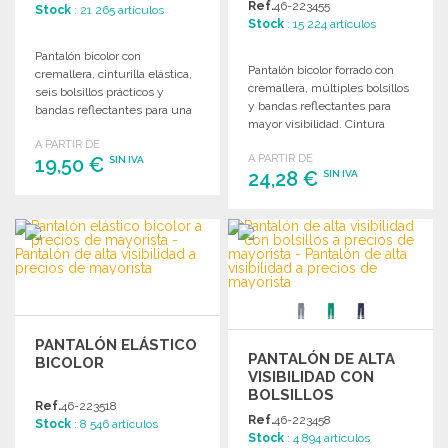
Ref.
46-223455
Stock
: 21 265 artículos
Stock
: 15 224 artículos
Pantalón bicolor con
Pantalón bicolor forrado con
cremallera, cinturilla elástica,
cremallera, múltiples bolsillos
seis bolsillos prácticos y
y bandas reflectantes para
bandas reflectantes para una
mayor visibilidad. Cintura
mayor visibilidad.
elástica para una comodidad
A PARTIR DE
A PARTIR DE
19,50 €
óptima.
SIN IVA
24,28 €
SIN IVA
PEDIR
PEDIR
Solicitar un presupuesto
Solicitar un presupuesto
PANTALÓN ELÁSTICO
PANTALÓN DE ALTA
BICOLOR
VISIBILIDAD CON
BOLSILLOS
Ref.
46-223518
Ref.
46-223458
Stock
: 8 546 artículos
Stock
: 4 894 artículos