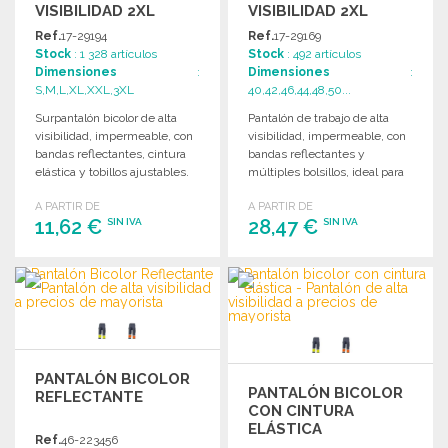
VISIBILIDAD 2XL
VISIBILIDAD 2XL
Ref.
17-29194
Ref.
17-29169
Stock
: 1 328 artículos
Stock
: 492 artículos
Dimensiones
:
Dimensiones
:
S,M,L,XL,XXL,3XL
40,42,46,44,48,50...
Surpantalón bicolor de alta
Pantalón de trabajo de alta
visibilidad, impermeable, con
visibilidad, impermeable, con
bandas reflectantes, cintura
bandas reflectantes y
elástica y tobillos ajustables.
múltiples bolsillos, ideal para
Cumple normativas de
condiciones laborales
A PARTIR DE
A PARTIR DE
seguridad.
exigentes.
11,62 €
28,47 €
SIN IVA
SIN IVA
PEDIR
PEDIR
Solicitar un presupuesto
Solicitar un presupuesto
PANTALÓN BICOLOR
PANTALÓN BICOLOR
REFLECTANTE
CON CINTURA
ELÁSTICA
Ref.
46-223456