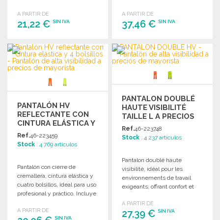
visibilidad.
una protección óptima.
A PARTIR DE
A PARTIR DE
21,22 €
37,46 €
SIN IVA
SIN IVA
PEDIR
PEDIR
Solicitar un presupuesto
Solicitar un presupuesto
PANTALON DOUBLÉ
PANTALÓN HV
HAUTE VISIBILITÉ
REFLECTANTE CON
TAILLE L A PRECIOS
CINTURA ELÁSTICA Y
DE MAYORISTA
Ref.
46-223748
4 BOLSILLOS A
Ref.
46-223459
Stock
: 4 237 artículos
PRECIOS DE
Stock
: 4 769 artículos
MAYORISTA
Pantalon doublé haute
Pantalón con cierre de
visibilité, idéal pour les
cremallera, cintura elástica y
environnements de travail
cuatro bolsillos, ideal para uso
exigeants, offrant confort et
profesional y práctico. Incluye
sécurité avec une excellente
bandas reflectantes.
A PARTIR DE
visibilité.
A PARTIR DE
27,39 €
SIN IVA
SIN IVA