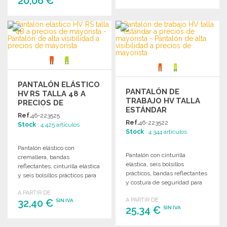
20,06 €
PEDIR
PEDIR
Solicitar un presupuesto
Solicitar un presupuesto
PANTALÓN ELÁSTICO
PANTALÓN DE
HV RS TALLA 48 A
TRABAJO HV TALLA
PRECIOS DE
ESTÁNDAR
MAYORISTA
Ref.
46-223525
Ref.
46-223522
Stock
: 4 425 artículos
Stock
: 4 344 artículos
Pantalón elástico con
Pantalón con cinturilla
cremallera, bandas
elástica, seis bolsillos
reflectantes, cinturilla elástica
prácticos, bandas reflectantes
y seis bolsillos prácticos para
y costura de seguridad para
un confort óptimo.
un uso funcional y seguro.
A PARTIR DE
A PARTIR DE
32,40 €
SIN IVA
25,34 €
SIN IVA
PEDIR