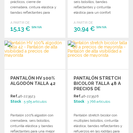
prácticos, cierre de
seis bolsillos, bandas
cremallera, cintura elástica y
reflectantes y cinturilla
bandas reflectantes para
elástica para un confort
mayor seguridad y
óptimo y un uso práctico.
A PARTIR DE
A PARTIR DE
comodidad.
15,13 €
30,94 €
SIN IVA
SIN IVA
PEDIR
PEDIR
Solicitar un presupuesto
Solicitar un presupuesto
PANTALÓN HV 100%
PANTALÓN STRETCH
ALGODÓN TALLA 42
BICOLOR TALLA 48 A
PRECIOS DE
MAYORISTA
Ref.
46-223523
Ref.
46-223526
Stock
: 5 565 artículos
Stock
: 3 766 artículos
Pantalón 100% algodón con
Pantalón stretch bicolor con
cremallera, seis bolsillos,
múltiples bolsillos, cinturilla
cinturilla elástica y bandas
elástica, bandas reflectantes y
reflectantes para una mejor
refuerzos en las rodillas para