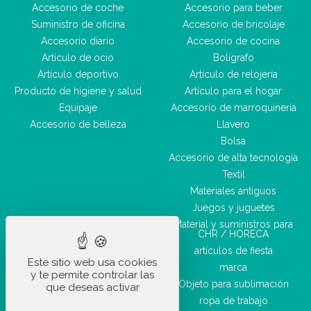
Accesorio de coche
Accesorio para beber
Suministro de oficina
Accesorio de bricolaje
Accesorio diario
Accesorio de cocina
Artículo de ocio
Bolígrafo
Artículo deportivo
Artículo de relojería
Producto de higiene y salud
Artículo para el hogar
Equipaje
Accesorio de marroquinería
Accesorio de belleza
Llavero
Bolsa
Accesorio de alta tecnología
Textil
Materiales antiguos
Juegos y juguetes
Material y suministros para
CHR / HORECA
artículos de fiesta
Este sitio web usa cookies
marca
y te permite controlar las
Objeto para sublimación
que deseas activar
ropa de trabajo