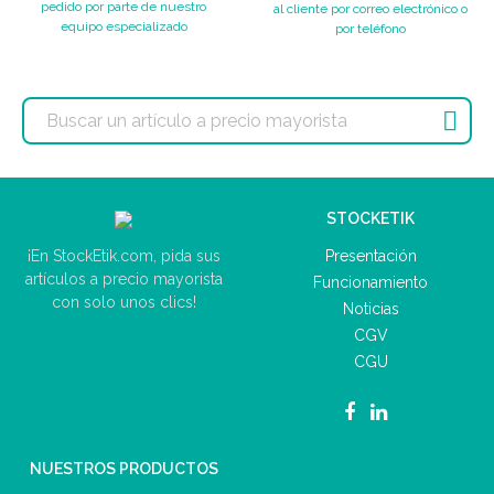
pedido por parte de nuestro
al cliente por correo electrónico o
equipo especializado
por teléfono

STOCKETIK
Presentación
¡En StockEtik.com, pida sus
artículos a precio mayorista
Funcionamiento
con solo unos clics!
Noticias
CGV
CGU
NUESTROS PRODUCTOS