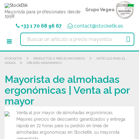
Panel de gestión de cookies
Grupo Vegea
Mayorista para profesionales desde
1998
+33 1 70 68 96 67
contact@stocketik.es

>
>
STOCKETIK
PRODUCTOS A PRECIO MAYORISTA
ARTÍCULO PARA EL
>
HOGAR
OREJERO ERGONÓMICO
Mayorista de almohadas
ergonómicas | Venta al por
mayor
Venta al por mayor de almohadas ergonómicas.
Mejores precios de descuento garantizados y entrega
rápida en 72 horas para su pedido en línea de
almohadas ergonómicas en Stocketik, su mayorista
generalista.