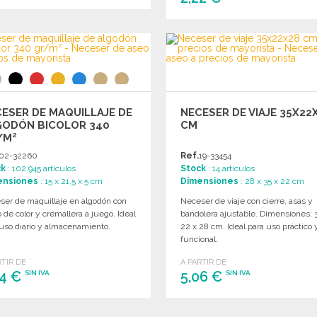
PEDIR
PEDIR
Solicitar un presupuesto
Solicitar un presupuesto
ESER DE MAQUILLAJE DE
NECESER DE VIAJE 35X22
GODÓN BICOLOR 340
CM
/M²
02-32260
Ref.
19-33454
ck
: 102 945 artículos
Stock
: 14 artículos
ensiones
: 15 x 21.5 x 5 cm
Dimensiones
: 28 x 35 x 22 cm
ser de maquillaje en algodón con
Neceser de viaje con cierre, asas y
 de color y cremallera a juego. Ideal
bandolera ajustable. Dimensiones: 
uso diario y almacenamiento.
22 x 28 cm. Ideal para uso práctico 
funcional.
RTIR DE
A PARTIR DE
44 €
5,06 €
SIN IVA
SIN IVA
PEDIR
PEDIR