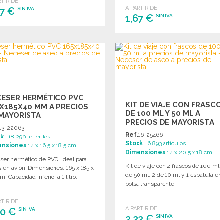
belleza.
RTIR DE
A PARTIR DE
77 €
SIN IVA
1,67 €
SIN IVA
PEDIR
PEDIR
Solicitar un presupuesto
Solicitar un presupuesto
CESER HERMÉTICO PVC
KIT DE VIAJE CON FRASC
X185X40 MM A PRECIOS
DE 100 ML Y 50 ML A
MAYORISTA
PRECIOS DE MAYORISTA
13-22063
Ref.
16-25466
ck
: 18 290 artículos
Stock
: 6 893 artículos
ensiones
: 4 x 16.5 x 18.5 cm
Dimensiones
: 4 x 20.5 x 18 cm
ser hermético de PVC, ideal para
Kit de viaje con 2 frascos de 100 ml
s en avión. Dimensiones: 165 x 185 x
de 50 ml, 2 de 10 ml y 1 espátula e
. Capacidad inferior a 1 litro.
bolsa transparente.
RTIR DE
A PARTIR DE
40 €
SIN IVA
2,22 €
SIN IVA