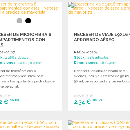
Solicitar un presupuesto
Solicitar un presupuesto
ESER DE MICROFIBRA 6
NECESER DE VIAJE 19X16
MPARTIMENTOS CON
APROBADO AÉREO
AS
02-09107
Ref.
04-00264
ck
: 2 286 artículos
Stock
: 9 174 artículos
ensiones
: 10 x 23 x 23 cm
Dimensiones
: 16 x 19 cm
er de microfibra con 6
Neceser funcional aprobado para
rtimentos y asa, ideal para
aviones, incluye 2 frascos de 50 ml,
izar y transportar tus productos de
90 ml, un vaporizador y un embudo
ne personal.
RTIR DE
A PARTIR DE
12 €
2,34 €
SIN IVA
SIN IVA
PEDIR
PEDIR
Solicitar un presupuesto
Solicitar un presupuesto