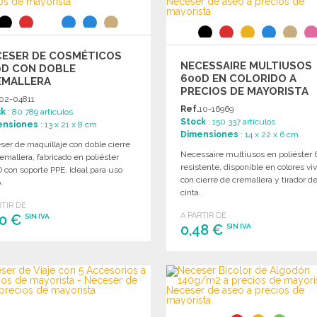
CESER DE COSMÉTICOS
NECESSAIRE MULTIUSOS
0D CON DOBLE
600D EN COLORIDO A
EMALLERA
PRECIOS DE MAYORISTA
02-04811
Ref.
10-16969
ck
: 80 789 artículos
Stock
: 150 337 artículos
ensiones
: 13 x 21 x 8 cm
Dimensiones
: 14 x 22 x 6 cm
er de maquillaje con doble cierre
Necessaire multiusos en poliéster
emallera, fabricado en poliéster
resistente, disponible en colores viv
con soporte PPE. Ideal para uso
con cierre de cremallera y tirador d
.
cinta.
RTIR DE
A PARTIR DE
60 €
SIN IVA
0,48 €
SIN IVA
PEDIR
PEDIR
Solicitar un presupuesto
Solicitar un presupuesto