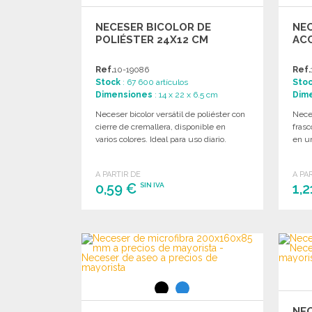
NECESER BICOLOR DE
NEC
POLIÉSTER 24X12 CM
AC
Ref.
10-19086
Ref.
Stock
: 67 600 artículos
Sto
Dimensiones
: 14 x 22 x 6.5 cm
Dim
Neceser bicolor versátil de poliéster con
Neces
cierre de cremallera, disponible en
frasc
varios colores. Ideal para uso diario.
en un
A PARTIR DE
A PA
0,59 €
1,
SIN IVA
PEDIR
Solicitar un presupuesto
NEC