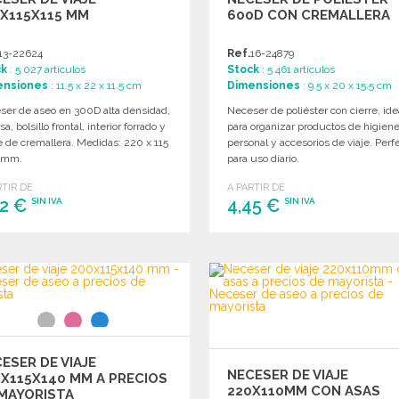
X115X115 MM
600D CON CREMALLERA
13-22624
Ref.
16-24879
ck
: 5 027 artículos
Stock
: 5 461 artículos
ensiones
: 11.5 x 22 x 11.5 cm
Dimensiones
: 9.5 x 20 x 15.5 cm
ser de aseo en 300D alta densidad,
Neceser de poliéster con cierre, ide
sa, bolsillo frontal, interior forrado y
para organizar productos de higien
e de cremallera. Medidas: 220 x 115
personal y accesorios de viaje. Perf
5 mm.
para uso diario.
RTIR DE
A PARTIR DE
62 €
4,45 €
SIN IVA
SIN IVA
PEDIR
PEDIR
Solicitar un presupuesto
Solicitar un presupuesto
ESER DE VIAJE
NECESER DE VIAJE
X115X140 MM A PRECIOS
220X110MM CON ASAS
MAYORISTA