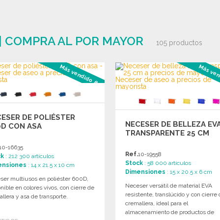
| COMPRA AL POR MAYOR
105 productos
Más vendido #2
Más ven
ESER DE POLIÉSTER
NECESER DE BELLEZA EV
0D CON ASA
TRANSPARENTE 25 CM
10-16635
Ref.
10-19558
ck
: 212 300 artículos
Stock
: 58 000 artículos
ensiones
: 14 x 21.5 x 10 cm
Dimensiones
: 15 x 20.5 x 6 cm
ser multiusos en poliéster 600D,
Neceser versátil de material EVA
nible en colores vivos, con cierre de
resistente, translúcido y con cierre
llera y asa de transporte.
cremallera, ideal para el
almacenamiento de productos de