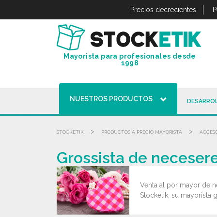
Panel de gestión de cookies
Precios decrecientes
P
Mayorista para profesionales desde
1998
NUESTROS PRODUCTOS
DESARROL
>
>
STOCKETIK
PRODUCTOS A PRECIO MAYORISTA
ACCESO
Grossista de necesere
Venta al por mayor de n
Stocketik, su mayorista g