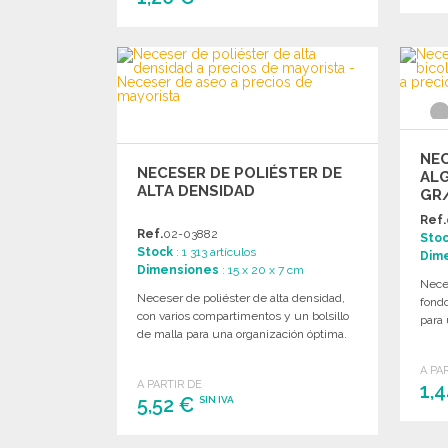
PEDIR
Solicitar un presupuesto
NEC
NECESER DE POLIÉSTER DE
AL
ALTA DENSIDAD
GR
Ref.
Ref.
02-03882
Sto
Stock
: 1 313 artículos
Dim
Dimensiones
: 15 x 20 x 7 cm
Nece
Neceser de poliéster de alta densidad,
fondo
con varios compartimentos y un bolsillo
para 
de malla para una organización óptima.
A PA
A PARTIR DE
1,
5,52 €
SIN IVA