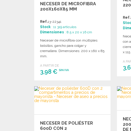
NECESER DE MICROFIBRA
220
200X160X85 MM
Ref.
Ref.
13-22341
Sto
Stock
: 11 319 artículos
Dim
Dimensiones
: 8.5 x 20 x 16 cm
Nece
Neceser de microfibra con múltiples
con a
bolsillos, gancho para colgar y
cierr
cremallera. Dimensiones: 200 x 160 x 85
x 11
mm.
A PA
A PARTIR DE
3,
3,98 €
SIN IVA
PEDIR
Solicitar un presupuesto
NEC
NECESER DE POLIÉSTER
200
600D CON 2
DE 