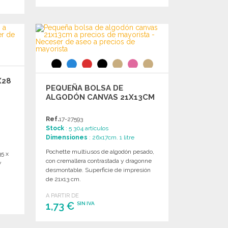
PEDIR
Solicitar un presupuesto
X28
PEQUEÑA BOLSA DE
ALGODÓN CANVAS 21X13CM
Ref.
17-27593
Stock
: 5 304 artículos
Dimensiones
: 26x17cm. 1 litre
Pochette multiusos de algodón pesado,
35 x
con cremallera contrastada y dragonne
y
desmontable. Superficie de impresión
de 21x13 cm.
A PARTIR DE
1,73 €
SIN IVA