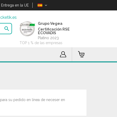
Entrega en la UE
cketik.es
Grupo Vegea

Certificación RSE
ECOVADIS
Platino 2023
TOP 1 % de las empresas
 para su pedido en línea de neceser en