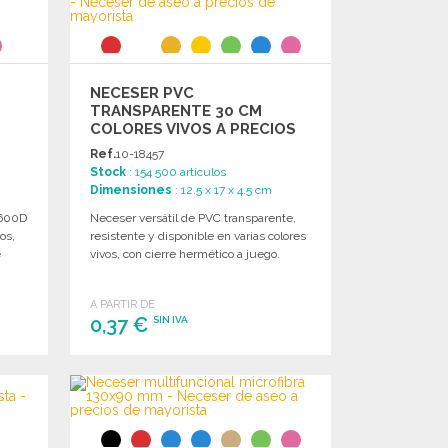
NECESER PVC
TRANSPARENTE 30 CM
COLORES VIVOS A PRECIOS
DE MAYORISTA
Ref.
10-18457
Stock
: 154 500 artículos
Dimensiones
: 12.5 x 17 x 4.5 cm
 600D
Neceser versátil de PVC transparente,
os,
resistente y disponible en varias colores
e
vivos, con cierre hermético a juego.
A PARTIR DE
0,37 €
SIN IVA
PEDIR
Solicitar un presupuesto