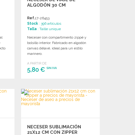
ALGODÓN 30 CM
Ref.
17-26453
Stock
: 396 artículos
Talla
: Taille unique
al
Neceser con compartimento zippé y
e
bolsillo interior. Fabricado en algodón
ecto
canvas délavé, ideal para un estilo
marinero.
A PARTIR DE
5,80 €
SIN IVA
PEDIR
Solicitar un presupuesto
NECESER SUBLIMACIÓN
21X12 CM CON ZIPPER