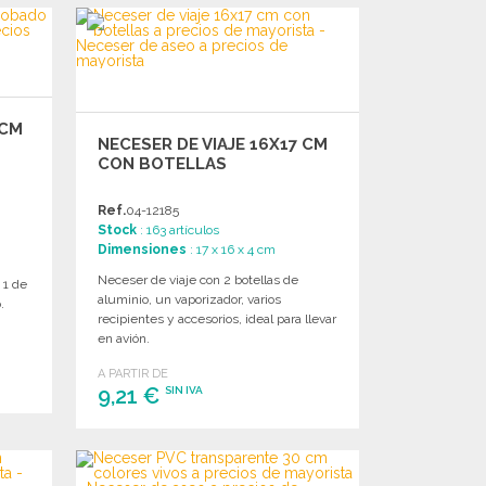
PEDIR
Solicitar un presupuesto
 CM
NECESER DE VIAJE 16X17 CM
CON BOTELLAS
Ref.
04-12185
Stock
: 163 artículos
Dimensiones
: 17 x 16 x 4 cm
Neceser de viaje con 2 botellas de
 1 de
aluminio, un vaporizador, varios
.
recipientes y accesorios, ideal para llevar
en avión.
A PARTIR DE
9,21 €
SIN IVA
PEDIR
Solicitar un presupuesto