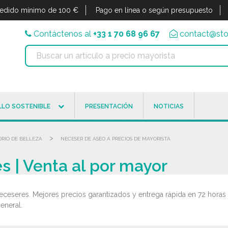
edido mínimo de 100 €
Pago en línea o según presupuesto
Contáctenos al
+33 1 70 68 96 67
contact@sto
LO SOSTENIBLE
PRESENTACIÓN
NOTICIAS
>
RIO DE BELLEZA
NECESER DE ASEO A PRECIOS DE MAYORISTA
s | Venta al por mayor
eceseres. Mejores precios garantizados y entrega rápida en 72 horas
eneral.