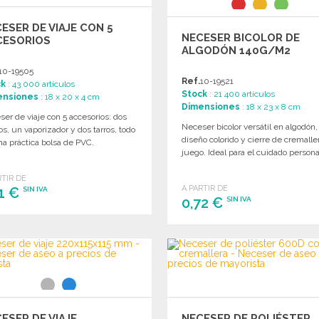
ESER DE VIAJE CON 5
NECESER BICOLOR DE
CESORIOS
ALGODÓN 140G/M2
10-19505
Ref.
10-19521
ck
: 43 000 artículos
Stock
: 21 400 artículos
ensiones
: 18 x 20 x 4 cm
Dimensiones
: 18 x 23 x 8 cm
er de viaje con 5 accesorios: dos
Neceser bicolor versátil en algodón,
os, un vaporizador y dos tarros, todo
diseño colorido y cierre de cremalle
a práctica bolsa de PVC.
juego. Ideal para el cuidado persona
RTIR DE
A PARTIR DE
21 €
SIN IVA
0,72 €
SIN IVA
PEDIR
PEDIR
Solicitar un presupuesto
Solicitar un presupuesto
ESER DE VIAJE
NECESER DE POLIÉSTER