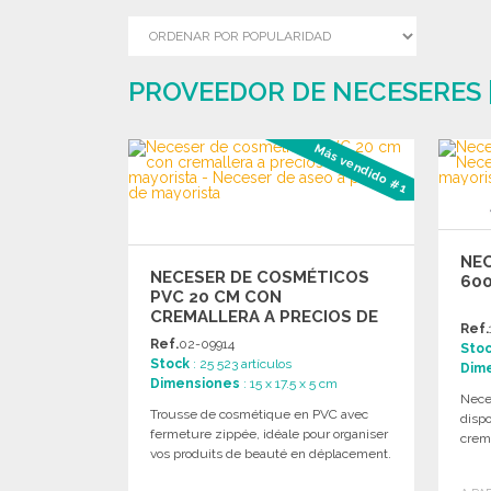
PROVEEDOR DE NECESERES 
Más vendido #1
NEC
NECESER DE COSMÉTICOS
60
PVC 20 CM CON
CREMALLERA A PRECIOS DE
Ref.
MAYORISTA
Ref.
02-09914
Sto
Stock
: 25 523 artículos
Dim
Dimensiones
: 15 x 17.5 x 5 cm
Nece
Trousse de cosmétique en PVC avec
dispo
fermeture zippée, idéale pour organiser
crema
vos produits de beauté en déplacement.