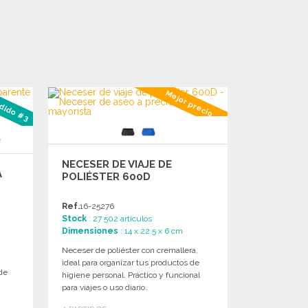
dido #3
Mejor precio
NECESER DE VIAJE DE
A
POLIÉSTER 600D
Ref.
16-25276
Stock
: 27 502 artículos
Dimensiones
: 14 x 22.5 x 6 cm
Neceser de poliéster con cremallera,
ideal para organizar tus productos de
 de
higiene personal. Práctico y funcional
para viajes o uso diario.