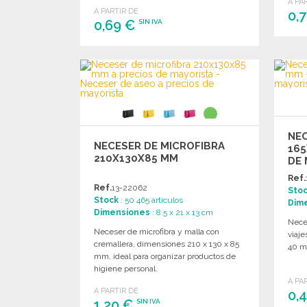
A PA
A PARTIR DE
0,
0,69 €
SIN IVA
PEDIR
Solicitar un presupuesto
NE
NECESER DE MICROFIBRA
165
210X130X85 MM
DE 
Ref.
Ref.
13-22062
Sto
Stock
: 50 465 artículos
Dim
Dimensiones
: 8.5 x 21 x 13 cm
Nece
Neceser de microfibra y malla con
viaje
cremallera, dimensiones 210 x 130 x 85
40 mm
mm, ideal para organizar productos de
higiene personal.
A PA
A PARTIR DE
0,
1,20 €
SIN IVA