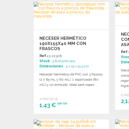
PEDIR
Solicitar un presupuesto
NEC
NECESER HERMÉTICO
CO
190X155X40 MM CON
AS
FRASCOS
Ref.
Ref.
13-22306
Sto
Stock
: 4 826 artículos
Dim
Dimensiones
: 4 x 19 x 15.5 cm
Neces
Neceser hermético de PVC con 3 frascos
compa
(2 x 65 mL y 60 mL), 1 vaporizador (80
organ
mL) y un embudo. Ideal para viajes.
higie
A PA
A PARTIR DE
2,
1,43 €
SIN IVA
PEDIR
Solicitar un presupuesto