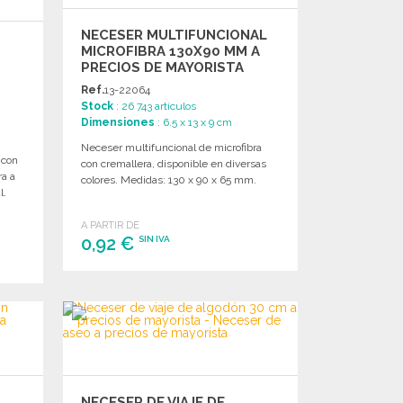
NECESER MULTIFUNCIONAL
MICROFIBRA 130X90 MM A
PRECIOS DE MAYORISTA
Ref.
13-22064
Stock
: 26 743 artículos
Dimensiones
: 6.5 x 13 x 9 cm
Neceser multifuncional de microfibra
 con
con cremallera, disponible en diversas
ra a
colores. Medidas: 130 x 90 x 65 mm.
l.
A PARTIR DE
0,92 €
SIN IVA
PEDIR
Solicitar un presupuesto
NECESER DE VIAJE DE