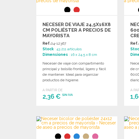
NECESER DE VIAJE 24,5X16X8
NE
CM POLIÉSTER A PRECIOS DE
60
MAYORISTA
CR
Ref.
04-12367
Ref.
Stock
: 43 211 artículos
Sto
Dimensiones
: 16 x 24.5 x 8 cm
Dim
Neceser de viaje con compartimento
Neces
principal y bolsillo frontal, ligero y fácil
de cr
de mantener. Ideal para organizar
600D 
productos de higiene.
diario
A PARTIR DE
A PA
2,36 €
1,
SIN IVA
PEDIR
Solicitar un presupuesto