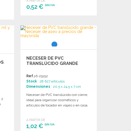
A PARTIR DE
0,52 €
SIN IVA
PEDIR
Solicitar un presupuesto
NECESER DE PVC
OS
TRANSLÚCIDO GRANDE
Ref.
16-25152
Stock
: 28 627 artículos
Dimensiones
: 20.5 x 24.5 x 7 cm
Neceser de PVC translúcido con cierre,
, 2
ideal para organizar cosméticos y
n
artículos de tocador en viajes o en casa.
A PARTIR DE
1,02 €
SIN IVA