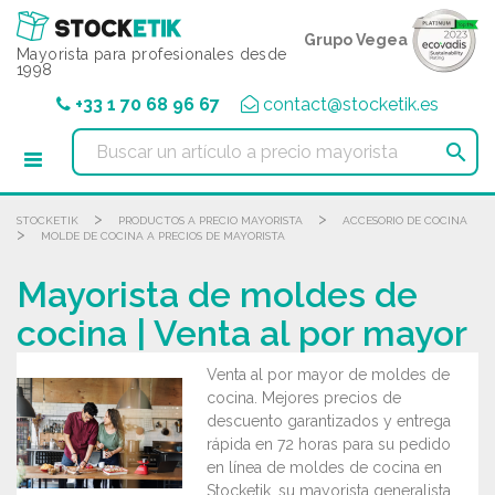
Panel de gestión de cookies
Grupo Vegea
Mayorista para profesionales desde
1998
+33 1 70 68 96 67
contact@stocketik.es

>
>
STOCKETIK
PRODUCTOS A PRECIO MAYORISTA
ACCESORIO DE COCINA
>
MOLDE DE COCINA A PRECIOS DE MAYORISTA
Mayorista de moldes de
cocina | Venta al por mayor
Venta al por mayor de moldes de
cocina. Mejores precios de
descuento garantizados y entrega
rápida en 72 horas para su pedido
en línea de moldes de cocina en
Stocketik, su mayorista generalista.