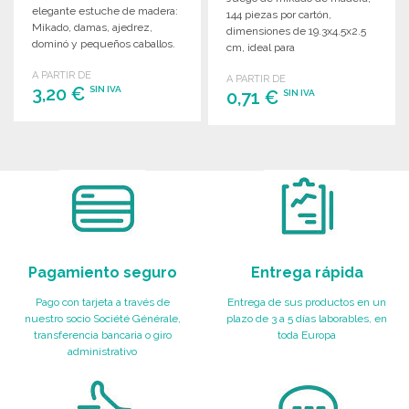
elegante estuche de madera:
144 piezas por cartón,
Mikado, damas, ajedrez,
dimensiones de 19.3x4.5x2.5
dominó y pequeños caballos.
cm, ideal para
Ideal para entretenimiento.
entretenimiento.
A PARTIR DE
A PARTIR DE
3,20 €
SIN IVA
0,71 €
SIN IVA
PEDIR
PEDIR
Solicitar un presupuesto
Solicitar un presupuesto
Pagamiento seguro
Entrega rápida
Pago con tarjeta a través de
Entrega de sus productos en un
nuestro socio Société Générale,
plazo de 3 a 5 días laborables, en
transferencia bancaria o giro
toda Europa
administrativo