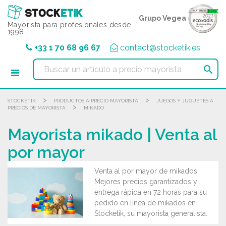
Panel de gestión de cookies
Grupo Vegea
Mayorista para profesionales desde
1998
+33 1 70 68 96 67
contact@stocketik.es

>
>
STOCKETIK
PRODUCTOS A PRECIO MAYORISTA
JUEGOS Y JUGUETES A
>
PRECIOS DE MAYORISTA
MIKADO
Mayorista mikado | Venta al
por mayor
Venta al por mayor de mikados.
Mejores precios garantizados y
entrega rápida en 72 horas para su
pedido en línea de mikados en
Stocketik, su mayorista generalista.