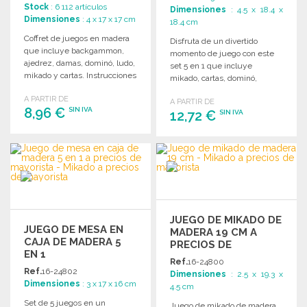
Stock
: 6 112 artículos
Dimensiones
: 4.5 x 18.4 x
Dimensiones
: 4 x 17 x 17 cm
18.4 cm
Coffret de juegos en madera
Disfruta de un divertido
que incluye backgammon,
momento de juego con este
ajedrez, damas, dominó, ludo,
set 5 en 1 que incluye
mikado y cartas. Instrucciones
mikado, cartas, dominó,
incluidas.
ajedrez y backgammon.
A PARTIR DE
A PARTIR DE
8,96 €
SIN IVA
12,72 €
SIN IVA
PEDIR
PEDIR
Solicitar un presupuesto
Solicitar un presupuesto
JUEGO DE MIKADO DE
JUEGO DE MESA EN
MADERA 19 CM A
CAJA DE MADERA 5
PRECIOS DE
EN 1
MAYORISTA
Ref.
16-24800
Ref.
16-24802
Dimensiones
: 2.5 x 19.3 x
Dimensiones
: 3 x 17 x 16 cm
4.5 cm
Set de 5 juegos en un
Juego de mikado de madera,