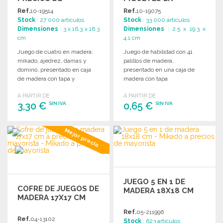
MAYORISTA
MADERA A PRECIOS
Ref.
10-19514
Ref.
10-19075
DE MAYORISTA
Stock
: 27 000 artículos
Stock
: 33 000 artículos
Dimensiones
: 3 x 16.3 x 16.3
Dimensiones
: 2.5 x 19.3 x
cm
4.1 cm
Juego de cuatro en madera:
Juego de habilidad con 41
mikado, ajedrez, damas y
palillos de madera,
dominó, presentado en caja
presentado en una caja de
de madera con tapa y
madera con tapa
superficie lisa para marcar.
antideslizante.
A PARTIR DE
A PARTIR DE
3,30 €
0,65 €
SIN IVA
SIN IVA
PEDIR
PEDIR
Mejor precio
Solicitar un presupuesto
Solicitar un presupuesto
JUEGO 5 EN 1 DE
COFRE DE JUEGOS DE
MADERA 18X18 CM
MADERA 17X17 CM
Ref.
05-211996
Ref.
04-13102
Stock
: 623 artículos