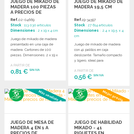
JUEGO DE MIKADO DE
JUEGO DE MIKADO DE
MADERA 100 PIEZAS
MADERA 19,5 CM
A PRECIOS DE
MAYORISTA
Ref.
02-04669
Ref.
19-34397
Stock
: 113 030 artículos
Stock
: 27 614 artículos
Dimensiones
: 2 x 19 x 4 cm
Dimensiones
: 2.4 x 19.5 x 4
cm
Juego de mikado de madera
presentado en una caja de
Juego de mikado de madera
madera. Cartones de 100
con 41 palillos en caja
piezas. Dimensiones: 2 x 19 x
deslizante. Tamaño compacto
4 cm.
y ligero, ideal para
A PARTIR DE
entretenimiento.
0,81 €
SIN IVA
A PARTIR DE
0,56 €
SIN IVA
PEDIR
PEDIR
Más vendido #3
Mejor precio
Solicitar un presupuesto
Solicitar un presupuesto
JUEGO DE MESA DE
JUEGO DE HABILIDAD
MADERA 4 EN 1 A
MIKADO - 41
PRECIOS DE
PIQUETES EN