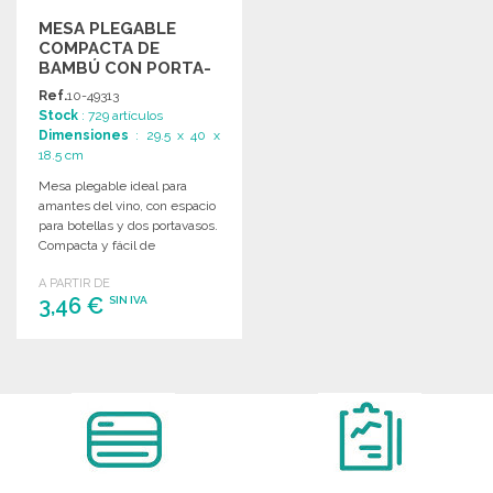
MESA PLEGABLE
COMPACTA DE
BAMBÚ CON PORTA-
BOTELLAS
Ref.
10-49313
Stock
: 729 artículos
Dimensiones
: 29.5 x 40 x
18.5 cm
Mesa plegable ideal para
amantes del vino, con espacio
para botellas y dos portavasos.
Compacta y fácil de
transportar.
A PARTIR DE
3,46 €
SIN IVA
PEDIR
Solicitar un presupuesto