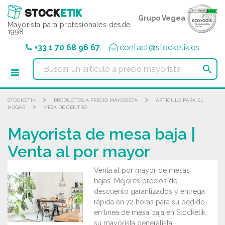
Panel de gestión de cookies
Grupo Vegea
Mayorista para profesionales desde
1998
+33 1 70 68 96 67
contact@stocketik.es

>
>
STOCKETIK
PRODUCTOS A PRECIO MAYORISTA
ARTÍCULO PARA EL
>
HOGAR
MESA DE CENTRO
Mayorista de mesa baja |
Venta al por mayor
Venta al por mayor de mesas
bajas. Mejores precios de
descuento garantizados y entrega
rápida en 72 horas para su pedido
en línea de mesa baja en Stocketik,
su mayorista generalista.