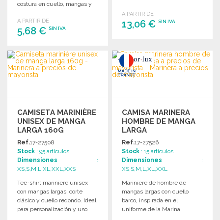
costura en cuello, mangas y
marca.
bajo.
A PARTIR DE
A PARTIR DE
13,06 €
SIN IVA
5,68 €
SIN IVA
PEDIR
PEDIR
Solicitar un presupuesto
Solicitar un presupuesto
CAMISETA MARINIÈRE
CAMISA MARINERA
UNISEX DE MANGA
HOMBRE DE MANGA
LARGA 160G
LARGA
Ref.
17-27508
Ref.
17-27526
Stock
: 95 artículos
Stock
: 15 artículos
Dimensiones
:
Dimensiones
:
XS,S,M,L,XL,XXL,XXS
XS,S,M,L,XL,XXL
Tee-shirt marinière unisex
Marinière de hombre de
con mangas largas, corte
mangas largas con cuello
clásico y cuello redondo. Ideal
barco, inspirada en el
para personalización y uso
uniforme de la Marina
diario. Gramaje: 160 g.
Nacional Francesa.