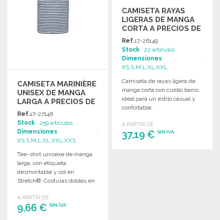
CAMISETA RAYAS
LIGERAS DE MANGA
CORTA A PRECIOS DE
MAYORISTA
Ref.
17-26149
Stock
: 22 artículos
Dimensiones
:
XS,S,M,L,XL,XXL
Camiseta de rayas ligera de
CAMISETA MARINIÈRE
manga corta con cuello barco,
UNISEX DE MANGA
ideal para un estilo casual y
LARGA A PRECIOS DE
confortable.
MAYORISTA
Ref.
17-27146
Stock
: 259 artículos
A PARTIR DE
Dimensiones
:
37,19 €
SIN IVA
XS,S,M,L,XL,XXL,XXS
Tee-shirt unisexe de manga
PEDIR
larga, con etiqueta
Solicitar un presupuesto
desmontable y col en
Stretch®. Costuras dobles en
el cuello, mangas y bajo.
A PARTIR DE
9,66 €
SIN IVA