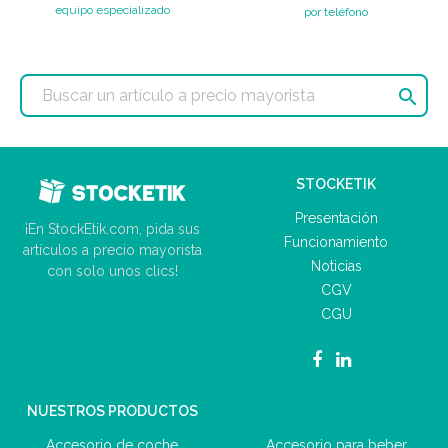
equipo especializado
por teléfono

STOCKETIK
Presentación
¡En StockEtik.com, pida sus
Funcionamiento
artículos a precio mayorista
Noticias
con solo unos clics!
CGV
CGU
NUESTROS PRODUCTOS
Accesorio de coche
Accesorio para beber