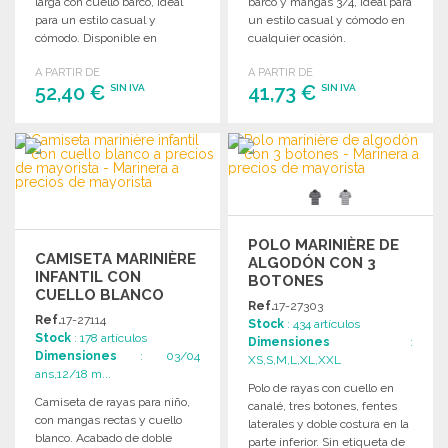
larga con cuello barco, ideal
barco y mangas 3/4, ideal para
para un estilo casual y
un estilo casual y cómodo en
cómodo. Disponible en
cualquier ocasión.
diferentes tallas.
A PARTIR DE
A PARTIR DE
52,40 €
41,73 €
SIN IVA
SIN IVA
PEDIR
PEDIR
Solicitar un presupuesto
Solicitar un presupuesto
POLO MARINIÈRE DE
CAMISETA MARINIÈRE
ALGODÓN CON 3
INFANTIL CON
BOTONES
CUELLO BLANCO
Ref.
17-27303
Ref.
17-27114
Stock
: 434 artículos
Stock
: 178 artículos
Dimensiones
:
Dimensiones
: 03/04
XS,S,M,L,XL,XXL
ans,12/18 m...
Polo de rayas con cuello en
Camiseta de rayas para niño,
canalé, tres botones, fentes
con mangas rectas y cuello
laterales y doble costura en la
blanco. Acabado de doble
parte inferior. Sin etiqueta de