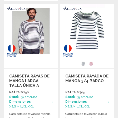
PEDIR
Solicitar un presupuesto
CAMISETA RAYAS DE
CAMISETA RAYADA DE
MANGA LARGA,
MANGA 3/4 BARCO
TALLA ÚNICA A
PRECIOS DE
Ref.
17-26150
Ref.
17-26915
MAYORISTA
Stock
: 37 artículos
Stock
: 39 artículos
Dimensiones
:
Dimensiones
:
XS,S,M,L,XL,XXL
XS,S,M,L,XL,XXL
Camiseta de rayas de manga
Camiseta de rayas con cuello