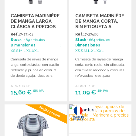
CAMISETA MARINIÈRE
CAMISETA MARINIÈRE
DE MANGA LARGA
DE MANGA CORTA,
CLÁSICA A PRECIOS
SIN ETIQUETA A
DE MAYORISTA
PRECIOS DE
Ref.
17-27301
Ref.
17-27506
MAYORISTA
Stock
: 189 artículos
Stock
: 664 artículos
Dimensiones
:
Dimensiones
:
XS,S,M,L,XL,XXL
XS,S,M,L,XL,XXL
Camiseta de rayas de manga
Camiseta de rayas de manga
larga, corte clásico, con cuello
corta, corte recto, sin etiqueta,
redondo y puños en costura
con cuello redondo y costuras
de doble aguja. Ideal para
reforzadas. Ideal para
cualquier ocasión.
personalizar.
A PARTIR DE
A PARTIR DE
15,60 €
11,09 €
SIN IVA
SIN IVA
PEDIR
PEDIR
Mejor precio
Solicitar un presupuesto
Solicitar un presupuesto