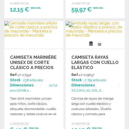
A PARTIR DE
A PARTIR DE
12,15 €
59,97 €
SIN IVA
SIN IVA
PEDIR
PEDIR
Solicitar un presupuesto
Solicitar un presupuesto
CAMISETA MARINIÈRE
CAMISETA RAYAS
UNISEX DE CORTE
LARGAS CON CUELLO
CLÁSICO A PRECIOS
ELÁSTICO
DE MAYORISTA
Ref.
17-27542
Ref.
17-215837
Stock
: 236 artículos
Stock
: 2 791 artículos
Dimensiones
: 11/12
Dimensiones
:
ans,07/08 a...
XS,S,M,L,XL,XXL,X...
Tee-shirt marinière unisex
Camisa de rayas de manga
para niños, corte clásico,
larga con cuello elástico y
etiqueta desmontable, cuello
costuras laterales. Diseño
redondo y doble costura en el
clásico y cómodo para
cuello, mangas y bajo.
cualquier ocasión.
A PARTIR DE
A PARTIR DE
SIN IVA
SIN IVA