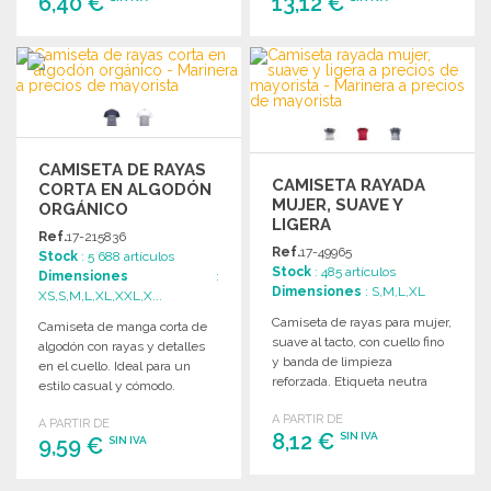
6,40 €
13,12 €
PEDIR
PEDIR
Solicitar un presupuesto
Solicitar un presupuesto
CAMISETA DE RAYAS
CAMISETA RAYADA
CORTA EN ALGODÓN
MUJER, SUAVE Y
ORGÁNICO
LIGERA
Ref.
17-215836
Ref.
17-49965
Stock
: 5 688 artículos
Stock
: 485 artículos
Dimensiones
:
Dimensiones
: S,M,L,XL
XS,S,M,L,XL,XXL,X...
Camiseta de rayas para mujer,
Camiseta de manga corta de
suave al tacto, con cuello fino
algodón con rayas y detalles
y banda de limpieza
en el cuello. Ideal para un
reforzada. Etiqueta neutra
estilo casual y cómodo.
incluida.
A PARTIR DE
A PARTIR DE
8,12 €
SIN IVA
9,59 €
SIN IVA
PEDIR