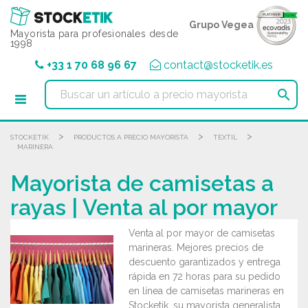
Panel de gestión de cookies
Grupo Vegea
Mayorista para profesionales desde
1998
+33 1 70 68 96 67
contact@stocketik.es

>
>
>
STOCKETIK
PRODUCTOS A PRECIO MAYORISTA
TEXTIL
MARINERA
Mayorista de camisetas a
rayas | Venta al por mayor
Venta al por mayor de camisetas
marineras. Mejores precios de
descuento garantizados y entrega
rápida en 72 horas para su pedido
en línea de camisetas marineras en
Stocketik, su mayorista generalista.