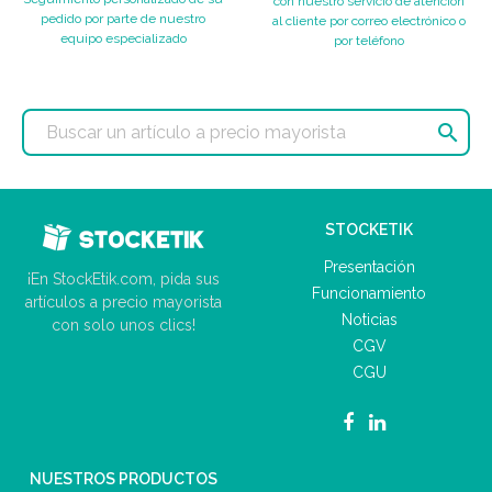
con nuestro servicio de atención
pedido por parte de nuestro
al cliente por correo electrónico o
equipo especializado
por teléfono

STOCKETIK
Presentación
¡En StockEtik.com, pida sus
Funcionamiento
artículos a precio mayorista
Noticias
con solo unos clics!
CGV
CGU
NUESTROS PRODUCTOS