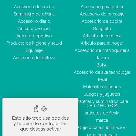
Accesorio de coche
Accesorio para beber
Suministro de oficina
Accesorio de bricolaje
Accesorio diario
Accesorio de cocina
Artículo de ocio
Bolígrafo
Artículo deportivo
Artículo de relojería
Producto de higiene y salud
Artículo para el hogar
Equipaje
Accesorio de marroquinería
Accesorio de belleza
Llavero
Bolsa
Accesorio de alta tecnología
Textil
Materiales antiguos
Juegos y juguetes
Material y suministros para
CHR / HORECA
artículos de fiesta
Este sitio web usa cookies
marca
y te permite controlar las
Objeto para sublimación
que deseas activar
ropa de trabajo