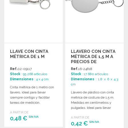
LLAVE CON CINTA
LLAVERO CON CINTA
MÉTRICA DE 1 M
MÉTRICA DE 1,5 M A
PRECIOS DE
MAYORISTA
Ref.
02-09117
Ref.
16-24818
Stock
: 95 268 artículos
Stock
: 17 680 artículos
Dimensiones
: 4 x 4 cm
Dimensiones
: 1.8 x 6 x 4.3
cm
Cinta métrica de 1 metro con
llavero, ideal para llevar
Llavero de plástico con cinta
siempre contigo y facilitar
métrica de costura de 1,5 m.
tareas de medición.
Medidas en centímetros y
pulgadas. Ideal para llevar
A PARTIR DE
siempre contigo.
0,48 €
SIN IVA
A PARTIR DE
0,42 €
SIN IVA