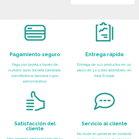
PEDIR
PEDIR
Solicitar un presupuesto
Solicitar un presupuesto
Pagamiento seguro
Entrega rápida
Pago con tarjeta a través de
Entrega de sus productos en un
nuestro socio Société Générale,
plazo de 3 a 5 días laborables, en
transferencia bancaria o giro
toda Europa
administrativo
Satisfacción del
Servicio al cliente
cliente
No dude en ponerse en contacto
Seguimiento personalizado de su