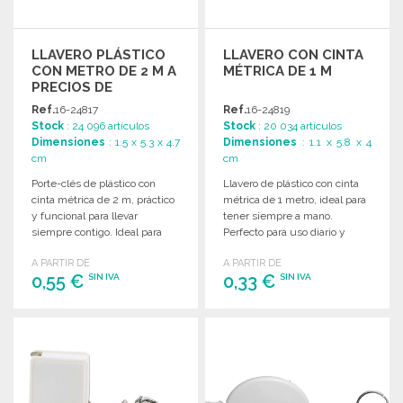
LLAVERO PLÁSTICO
LLAVERO CON CINTA
CON METRO DE 2 M A
MÉTRICA DE 1 M
PRECIOS DE
MAYORISTA
Ref.
16-24817
Ref.
16-24819
Stock
: 24 096 artículos
Stock
: 20 034 artículos
Dimensiones
: 1.5 x 5.3 x 4.7
Dimensiones
: 1.1 x 5.8 x 4
cm
cm
Porte-clés de plástico con
Llavero de plástico con cinta
cinta métrica de 2 m, práctico
métrica de 1 metro, ideal para
y funcional para llevar
tener siempre a mano.
siempre contigo. Ideal para
Perfecto para uso diario y
uso diario.
práctico.
A PARTIR DE
A PARTIR DE
0,55 €
0,33 €
SIN IVA
SIN IVA
PEDIR
PEDIR
Solicitar un presupuesto
Solicitar un presupuesto