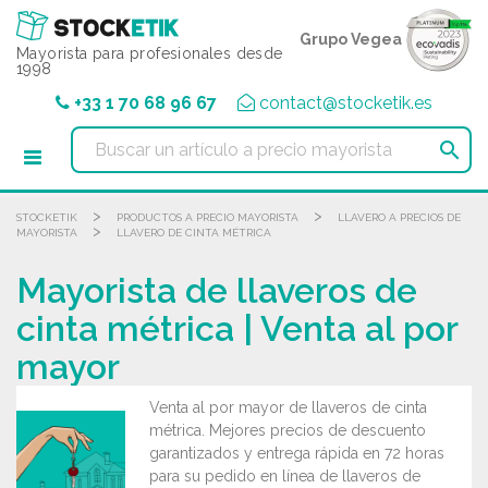
Panel de gestión de cookies
Grupo Vegea
Mayorista para profesionales desde
1998
+33 1 70 68 96 67
contact@stocketik.es

>
>
STOCKETIK
PRODUCTOS A PRECIO MAYORISTA
LLAVERO A PRECIOS DE
>
MAYORISTA
LLAVERO DE CINTA MÉTRICA
Mayorista de llaveros de
cinta métrica | Venta al por
mayor
Venta al por mayor de llaveros de cinta
métrica. Mejores precios de descuento
garantizados y entrega rápida en 72 horas
para su pedido en línea de llaveros de