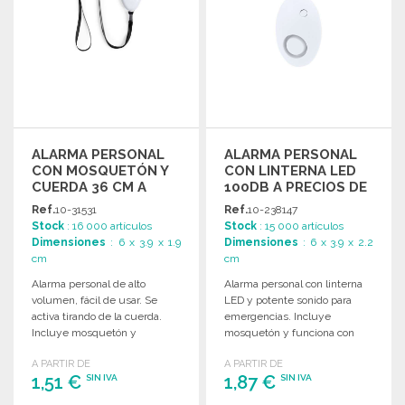
ALARMA PERSONAL
ALARMA PERSONAL
CON MOSQUETÓN Y
CON LINTERNA LED
CUERDA 36 CM A
100DB A PRECIOS DE
PRECIOS DE
MAYORISTA
Ref.
10-31531
Ref.
10-238147
MAYORISTA
Stock
: 16 000 artículos
Stock
: 15 000 artículos
Dimensiones
: 6 x 3.9 x 1.9
Dimensiones
: 6 x 3.9 x 2.2
cm
cm
Alarma personal de alto
Alarma personal con linterna
volumen, fácil de usar. Se
LED y potente sonido para
activa tirando de la cuerda.
emergencias. Incluye
Incluye mosquetón y
mosquetón y funciona con
funciona con pilas.
pilas botón.
A PARTIR DE
A PARTIR DE
1,51 €
1,87 €
SIN IVA
SIN IVA