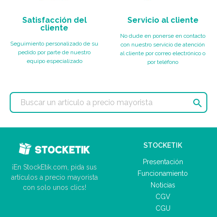
Satisfacción del
Servicio al cliente
cliente
No dude en ponerse en contacto
Seguimiento personalizado de su
con nuestro servicio de atención
pedido por parte de nuestro
al cliente por correo electrónico o
equipo especializado
por teléfono

STOCKETIK
Presentación
¡En StockEtik.com, pida sus
Funcionamiento
artículos a precio mayorista
Noticias
con solo unos clics!
CGV
CGU