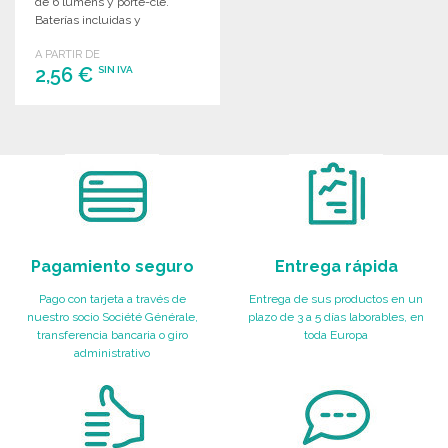
de 6 lumens y porte-clé.
Baterías incluidas y
presentación individual.
A PARTIR DE
2,56 €
SIN IVA
PEDIR
Solicitar un presupuesto
Pagamiento seguro
Entrega rápida
Pago con tarjeta a través de
Entrega de sus productos en un
nuestro socio Société Générale,
plazo de 3 a 5 días laborables, en
transferencia bancaria o giro
toda Europa
administrativo