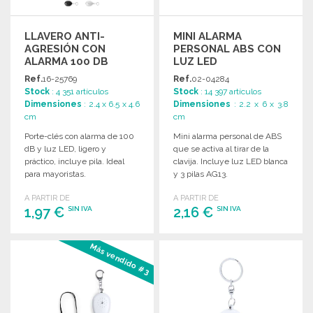
LLAVERO ANTI-
MINI ALARMA
AGRESIÓN CON
PERSONAL ABS CON
ALARMA 100 DB
LUZ LED
Ref.
16-25769
Ref.
02-04284
Stock
: 4 351 artículos
Stock
: 14 397 artículos
Dimensiones
: 2.4 x 6.5 x 4.6
Dimensiones
: 2.2 x 6 x 3.8
cm
cm
Porte-clés con alarma de 100
Mini alarma personal de ABS
dB y luz LED, ligero y
que se activa al tirar de la
práctico, incluye pila. Ideal
clavija. Incluye luz LED blanca
para mayoristas.
y 3 pilas AG13.
A PARTIR DE
A PARTIR DE
1,97 €
2,16 €
SIN IVA
SIN IVA
PEDIR
PEDIR
Más vendido #3
Solicitar un presupuesto
Solicitar un presupuesto