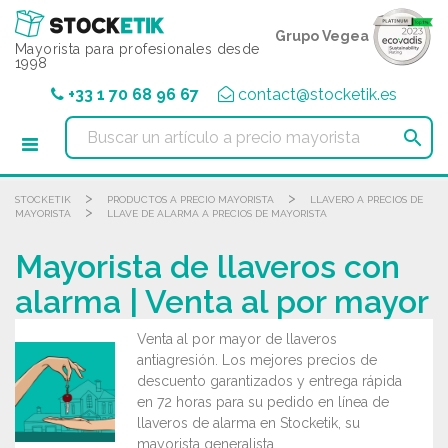
Panel de gestión de cookies
Grupo Vegea
Mayorista para profesionales desde
1998
+33 1 70 68 96 67
contact@stocketik.es

>
>
STOCKETIK
PRODUCTOS A PRECIO MAYORISTA
LLAVERO A PRECIOS DE
>
MAYORISTA
LLAVE DE ALARMA A PRECIOS DE MAYORISTA
Mayorista de llaveros con
alarma | Venta al por mayor
Venta al por mayor de llaveros
antiagresión. Los mejores precios de
descuento garantizados y entrega rápida
en 72 horas para su pedido en línea de
llaveros de alarma en Stocketik, su
mayorista generalista.