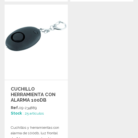
PEDIR
PEDIR
Solicitar un presupuesto
Solicitar un presupuesto
CUCHILLO
HERRAMIENTA CON
ALARMA 100DB
65MM A PRECIOS DE
Ref.
09-234889
MAYORISTA
Stock
: 25 artículos
Cuchillos y herramientas con
alarma de 100db, luz frontal