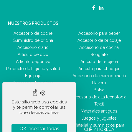
NUESTROS PRODUCTOS
Accesorio de coche
Accesorio para beber
Suministro de oficina
Accesorio de bricolaje
Accesorio diario
Accesorio de cocina
Artículo de ocio
Bolígrafo
Artículo deportivo
Artículo de relojería
Producto de higiene y salud
Artículo para el hogar
Equipaje
Accesorio de marroquinería
Accesorio de belleza
Llavero
Bolsa
Accesorio de alta tecnología
Este sitio web usa cookies
Textil
y te permite controlar las
Materiales antiguos
que deseas activar
Juegos y juguetes
Material y suministros para
OK, aceptar todas
CHR / HORECA