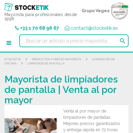
Panel de gestión de cookies
Grupo Vegea
Mayorista para profesionales desde
1998
+33 1 70 68 96 67
contact@stocketik.es

>
>
STOCKETIK
PRODUCTOS A PRECIO MAYORISTA
SUMINISTRO DE
>
OFICINA
LIMPIADOR DE PANTALLA
Mayorista de limpiadores
de pantalla | Venta al por
mayor
Venta al por mayor de
limpiadores de pantallas.
Mejores precios garantizados
y entrega rápida en 72 horas