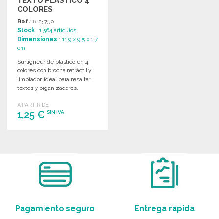
TEXTO PLÁSTICO 4
COLORES
RETRACTABLE
Ref.
16-25750
Stock
: 1 564 artículos
Dimensiones
: 11.9 x 9.5 x 1.7
cm
Surligneur de plástico en 4
colores con brocha retráctil y
limpiador, ideal para resaltar
textos y organizadores.
A PARTIR DE
1,25 €
SIN IVA
PEDIR
Solicitar un presupuesto
Pagamiento seguro
Entrega rápida