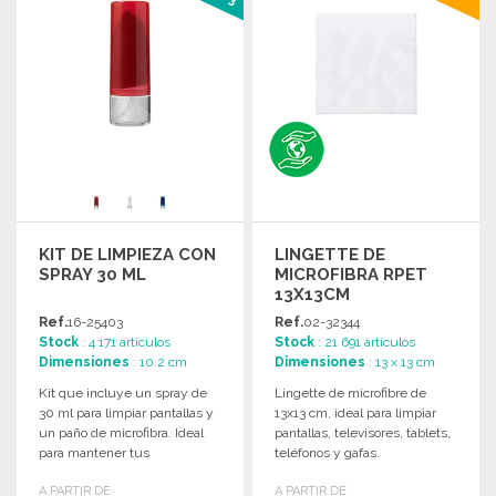
KIT DE LIMPIEZA CON
LINGETTE DE
SPRAY 30 ML
MICROFIBRA RPET
13X13CM
Ref.
16-25403
Ref.
02-32344
Stock
: 4 171 artículos
Stock
: 21 691 artículos
Dimensiones
: 10.2 cm
Dimensiones
: 13 x 13 cm
Kit que incluye un spray de
Lingette de microfibre de
30 ml para limpiar pantallas y
13x13 cm, ideal para limpiar
un paño de microfibra. Ideal
pantallas, televisores, tablets,
para mantener tus
teléfonos y gafas.
dispositivos limpios.
A PARTIR DE
A PARTIR DE