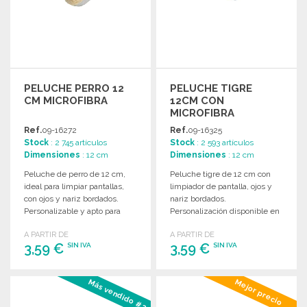
PELUCHE PERRO 12
PELUCHE TIGRE
CM MICROFIBRA
12CM CON
MICROFIBRA
Ref.
09-16272
Ref.
09-16325
Stock
: 2 745 artículos
Stock
: 2 593 artículos
Dimensiones
: 12 cm
Dimensiones
: 12 cm
Peluche de perro de 12 cm,
Peluche tigre de 12 cm con
ideal para limpiar pantallas,
limpiador de pantalla, ojos y
con ojos y nariz bordados.
nariz bordados.
Personalizable y apto para
Personalización disponible en
niños menores de 3 años.
la etiqueta. Apta para niños
A PARTIR DE
A PARTIR DE
menores de 3 años.
3,59 €
3,59 €
SIN IVA
SIN IVA
PEDIR
PEDIR
Más vendido #3
Mejor precio
Solicitar un presupuesto
Solicitar un presupuesto