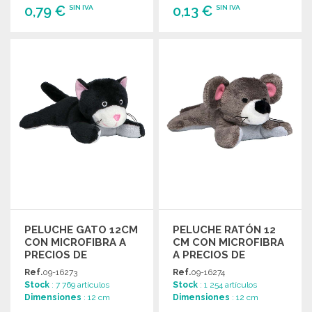
0,79 €
0,13 €
SIN IVA
SIN IVA
PEDIR
PEDIR
Solicitar un presupuesto
Solicitar un presupuesto
PELUCHE GATO 12CM
PELUCHE RATÓN 12
CON MICROFIBRA A
CM CON MICROFIBRA
PRECIOS DE
A PRECIOS DE
MAYORISTA
MAYORISTA
Ref.
09-16273
Ref.
09-16274
Stock
: 7 769 artículos
Stock
: 1 254 artículos
Dimensiones
: 12 cm
Dimensiones
: 12 cm