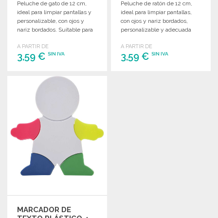
Peluche de gato de 12 cm,
Peluche de ratón de 12 cm,
ideal para limpiar pantallas y
ideal para limpiar pantallas,
personalizable, con ojos y
con ojos y nariz bordados,
nariz bordados. Suitable para
personalizable y adecuada
niños menores de 3 años.
para niños menores de 3 años.
A PARTIR DE
A PARTIR DE
3,59 €
3,59 €
SIN IVA
SIN IVA
PEDIR
PEDIR
Solicitar un presupuesto
Solicitar un presupuesto
MARCADOR DE