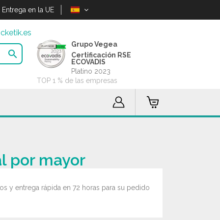
Entrega en la UE
cketik.es
Grupo Vegea

Certificación RSE
ECOVADIS
Platino 2023
TOP 1 % de las empresas
al por mayor
s y entrega rápida en 72 horas para su pedido