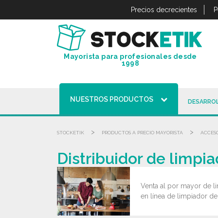
Panel de gestión de cookies
Precios decrecientes
P
Mayorista para profesionales desde
1998
NUESTROS PRODUCTOS
DESARROL
>
>
STOCKETIK
PRODUCTOS A PRECIO MAYORISTA
ACCESO
Distribuidor de limpi
Venta al por mayor de l
en línea de limpiador de