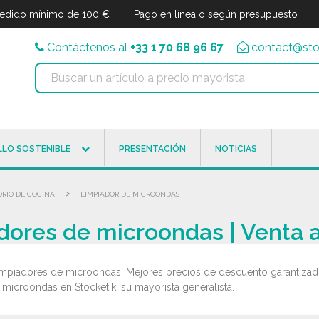
edido mínimo de 100 €
Pago en línea o según presupuesto
Contáctenos al
+33 1 70 68 96 67
contact@sto
LO SOSTENIBLE
PRESENTACIÓN
NOTICIAS
>
RIO DE COCINA
LIMPIADOR DE MICROONDAS
adores de microondas | Venta 
impiadores de microondas. Mejores precios de descuento garantizado
 microondas en Stocketik, su mayorista generalista.