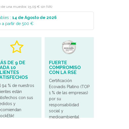
o de una muestra: 15,09 € sin IVA)
ables :
14 de Agosto de 2026
 a partir de 500 €
ÁS DE 9 DE
FUERTE
ADA 10
COMPROMISO
LIENTES
CON LA RSE
ATISFECHOS
Certificación
El 94 % de nuestros
Ecovadis Platino (TOP
lientes están
1 % de las empresas)
atisfechos con sus
por su
edidos y
responsabilidad
ecomiendan
social y
tockEtik!
medioambiental