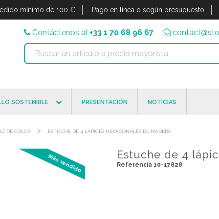
edido mínimo de 100 €
Pago en línea o según presupuesto
Contáctenos al
+33 1 70 68 96 67
contact@sto
LO SOSTENIBLE
PRESENTACIÓN
NOTICIAS
>
IZ DE COLOR
ESTUCHE DE 4 LÁPICES HEXAGONALES DE MADERA
Estuche de 4 lápi
Más vendido
Referencia 10-17828