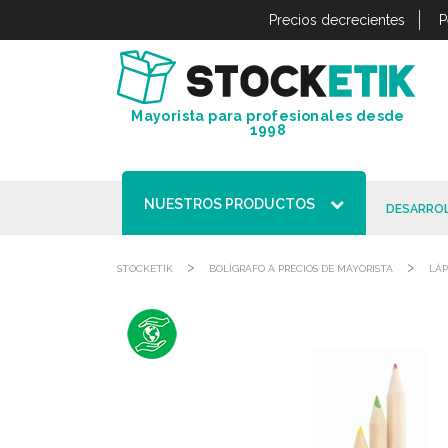
Panel de gestión de cookies
Precios decrecientes
P
Mayorista para profesionales desde
1998
NUESTROS PRODUCTOS
DESARROL
>
>
STOCKETIK
BOLÍGRAFO A PRECIOS DE MAYORISTA
LÁP