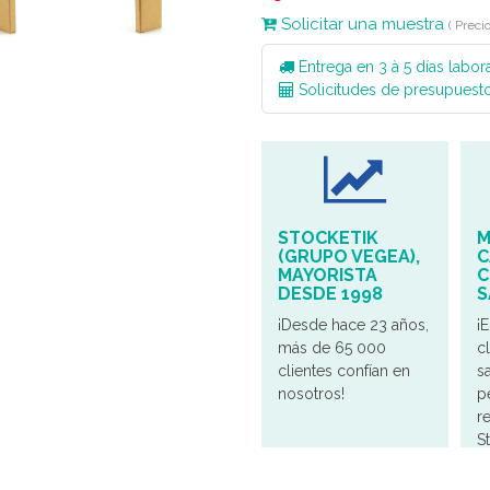
Solicitar una muestra
( Preci
Entrega en 3 à 5 días labor
Solicitudes de presupuesto
STOCKETIK
M
(GRUPO VEGEA),
C
MAYORISTA
C
DESDE 1998
S
¡Desde hace 23 años,
¡
más de 65 000
c
clientes confían en
s
nosotros!
p
r
S