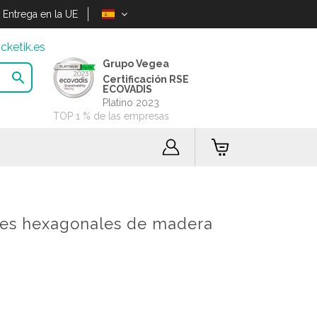
Entrega en la UE
cketik.es
Grupo Vegea

Certificación RSE
ECOVADIS
Platino 2023
TOP 1 % de las empresas
ces hexagonales de madera