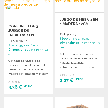
Solicitar un presupuesto
Solicitar un presupuesto
JUEGO DE MESA 3 EN
1 MADERA 12CM
CONJUNTO DE 3
JUEGOS DE
Ref.
19-117191
HABILIDAD EN
Stock
: 3 634 artículos
MADERA
Ref.
10-18906
Dimensiones
: 3 x 12.3 x 12.3
Stock
: 3 900 artículos
cm
Dimensiones
: 6 x 16.3 x 6.4
cm
Set de juegos con ajedrez,
ludo y damas en una caja de
Conjunto de 3 juegos de
madera. Ideal para
habilidad en madera natural,
entretenimiento en grupo.
presentado en una caja de
Tamaño compacto.
madera con compartimentos y
A PARTIR DE
tapa deslizante.
2,27 €
SIN IVA
A PARTIR DE
3,36 €
SIN IVA
PEDIR
PEDIR
Solicitar un presupuesto
Solicitar un presupuesto