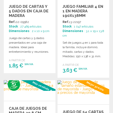
JUEGO DE CARTAS Y
JUEGO FAMILIAR 4 EN
5 DADOS EN CAJA DE
1 EN MADERA
MADERA
190X138MM
Ref.
02-09582
Ref.
13-22197
Stock
: 27 469 artículos
Stock
: 1 047 artículos
Dimensiones
: 2 x 10 x 9 cm
Dimensiones
: 3.1 x 19 x 13.8
cm
Juego de cartas y 5 dados
presentados en una caja de
Set de juegos 4 en 1 para toda
madera. Ideal para
la familia, incluye dominó,
entretenimiento y reuniones.
mikado, cartas y dados.
Medidas: 190 x 138 x 31 mm.
A PARTIR DE
1,85 €
SIN IVA
A PARTIR DE
3,63 €
SIN IVA
PEDIR
PEDIR
Más vendido #3
Mejor precio
Solicitar un presupuesto
Solicitar un presupuesto
CAJA DE JUEGOS DE
JUEGO DE 54 CARTAS
MADERA 20,8 CM