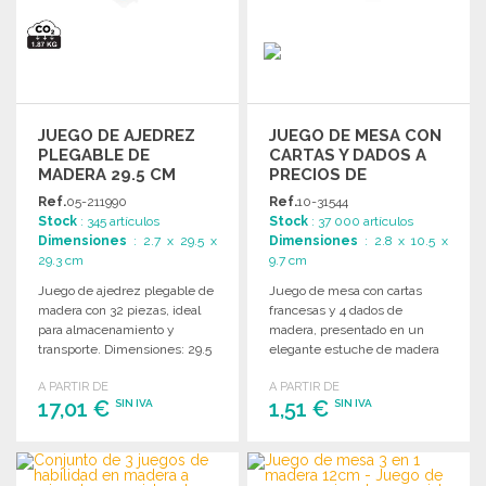
JUEGO DE AJEDREZ
JUEGO DE MESA CON
PLEGABLE DE
CARTAS Y DADOS A
MADERA 29.5 CM
PRECIOS DE
MAYORISTA
Ref.
05-211990
Ref.
10-31544
Stock
: 345 artículos
Stock
: 37 000 artículos
Dimensiones
: 2.7 x 29.5 x
Dimensiones
: 2.8 x 10.5 x
29.3 cm
9.7 cm
Juego de ajedrez plegable de
Juego de mesa con cartas
madera con 32 piezas, ideal
francesas y 4 dados de
para almacenamiento y
madera, presentado en un
transporte. Dimensiones: 29.5
elegante estuche de madera
x 29.3 x 2.7 cm.
con tapa deslizante.
A PARTIR DE
A PARTIR DE
17,01 €
1,51 €
SIN IVA
SIN IVA
PEDIR
PEDIR