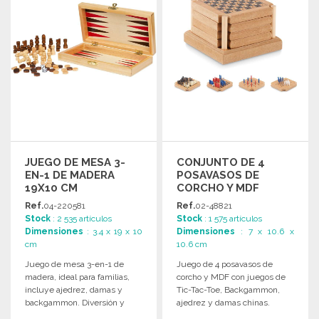
JUEGO DE MESA 3-
CONJUNTO DE 4
EN-1 DE MADERA
POSAVASOS DE
19X10 CM
CORCHO Y MDF
Ref.
04-220581
Ref.
02-48821
Stock
: 2 535 artículos
Stock
: 1 575 artículos
Dimensiones
: 3.4 x 19 x 10
Dimensiones
: 7 x 10.6 x
cm
10.6 cm
Juego de mesa 3-en-1 de
Juego de 4 posavasos de
madera, ideal para familias,
corcho y MDF con juegos de
incluye ajedrez, damas y
Tic-Tac-Toe, Backgammon,
backgammon. Diversión y
ajedrez y damas chinas.
estrategia garantizadas.