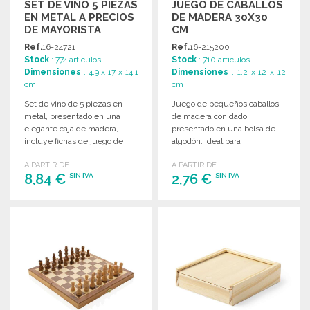
SET DE VINO 5 PIEZAS
JUEGO DE CABALLOS
EN METAL A PRECIOS
DE MADERA 30X30
DE MAYORISTA
CM
Ref.
16-24721
Ref.
16-215200
Stock
: 774 artículos
Stock
: 710 artículos
Dimensiones
: 4.9 x 17 x 14.1
Dimensiones
: 1.2 x 12 x 12
cm
cm
Set de vino de 5 piezas en
Juego de pequeños caballos
metal, presentado en una
de madera con dado,
elegante caja de madera,
presentado en una bolsa de
incluye fichas de juego de
algodón. Ideal para
ajedrez.
entretenimiento en grupo.
A PARTIR DE
A PARTIR DE
8,84 €
2,76 €
SIN IVA
SIN IVA
PEDIR
PEDIR
Solicitar un presupuesto
Solicitar un presupuesto