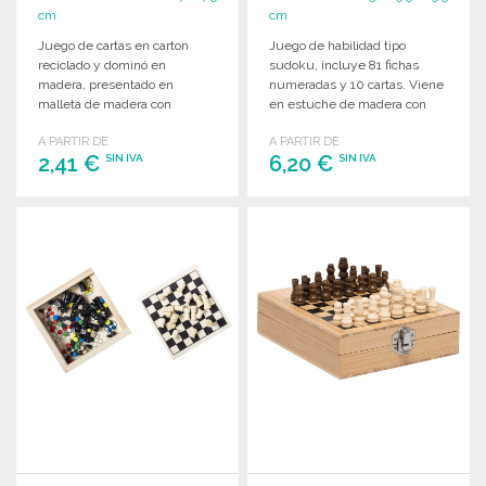
cm
cm
Juego de cartas en carton
Juego de habilidad tipo
reciclado y dominó en
sudoku, incluye 81 fichas
madera, presentado en
numeradas y 10 cartas. Viene
malleta de madera con
en estuche de madera con
compartimentos individuales.
tapa.
A PARTIR DE
A PARTIR DE
2,41 €
6,20 €
SIN IVA
SIN IVA
PEDIR
PEDIR
Solicitar un presupuesto
Solicitar un presupuesto