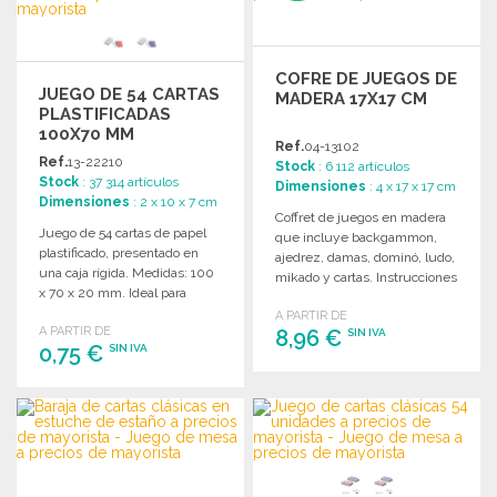
COFRE DE JUEGOS DE
JUEGO DE 54 CARTAS
MADERA 17X17 CM
PLASTIFICADAS
100X70 MM
Ref.
04-13102
Ref.
13-22210
Stock
: 6 112 artículos
Stock
: 37 314 artículos
Dimensiones
: 4 x 17 x 17 cm
Dimensiones
: 2 x 10 x 7 cm
Coffret de juegos en madera
Juego de 54 cartas de papel
que incluye backgammon,
plastificado, presentado en
ajedrez, damas, dominó, ludo,
una caja rígida. Medidas: 100
mikado y cartas. Instrucciones
x 70 x 20 mm. Ideal para
incluidas.
entretenimiento.
A PARTIR DE
A PARTIR DE
8,96 €
SIN IVA
0,75 €
SIN IVA
PEDIR
PEDIR
Solicitar un presupuesto
Solicitar un presupuesto