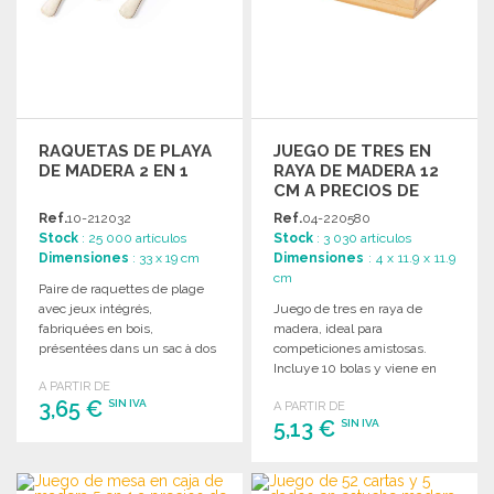
RAQUETAS DE PLAYA
JUEGO DE TRES EN
DE MADERA 2 EN 1
RAYA DE MADERA 12
CM A PRECIOS DE
MAYORISTA
Ref.
10-212032
Ref.
04-220580
Stock
: 25 000 artículos
Stock
: 3 030 artículos
Dimensiones
: 33 x 19 cm
Dimensiones
: 4 x 11.9 x 11.9
cm
Paire de raquettes de plage
avec jeux intégrés,
Juego de tres en raya de
fabriquées en bois,
madera, ideal para
présentées dans un sac à dos
competiciones amistosas.
en coton.
Incluye 10 bolas y viene en
A PARTIR DE
una caja de regalo.
3,65 €
SIN IVA
A PARTIR DE
5,13 €
SIN IVA
PEDIR
PEDIR
Solicitar un presupuesto