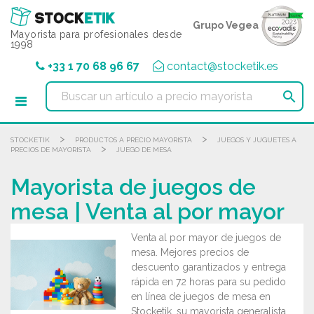
Panel de gestión de cookies
Grupo Vegea
Mayorista para profesionales desde
1998
+33 1 70 68 96 67
contact@stocketik.es

>
>
STOCKETIK
PRODUCTOS A PRECIO MAYORISTA
JUEGOS Y JUGUETES A
>
PRECIOS DE MAYORISTA
JUEGO DE MESA
Mayorista de juegos de
mesa | Venta al por mayor
Venta al por mayor de juegos de
mesa. Mejores precios de
descuento garantizados y entrega
rápida en 72 horas para su pedido
en línea de juegos de mesa en
Stocketik, su mayorista generalista.