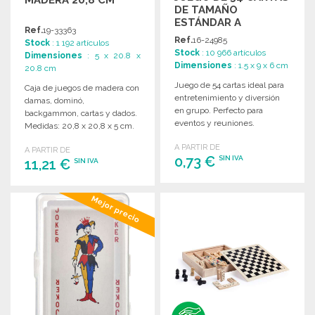
DE TAMAÑO
ESTÁNDAR A
Ref.
19-33363
PRECIOS DE
Ref.
16-24985
Stock
: 1 192 artículos
MAYORISTA
Stock
: 10 966 artículos
Dimensiones
: 5 x 20.8 x
Dimensiones
: 1.5 x 9 x 6 cm
20.8 cm
Juego de 54 cartas ideal para
Caja de juegos de madera con
entretenimiento y diversión
damas, dominó,
en grupo. Perfecto para
backgammon, cartas y dados.
eventos y reuniones.
Medidas: 20,8 x 20,8 x 5 cm.
A PARTIR DE
A PARTIR DE
0,73 €
SIN IVA
11,21 €
SIN IVA
PEDIR
PEDIR
Mejor precio
Solicitar un presupuesto
Solicitar un presupuesto