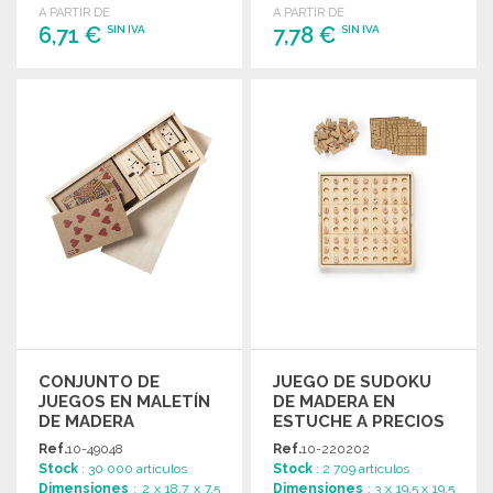
A PARTIR DE
A PARTIR DE
6,71 €
7,78 €
SIN IVA
SIN IVA
PEDIR
PEDIR
Solicitar un presupuesto
Solicitar un presupuesto
CONJUNTO DE
JUEGO DE SUDOKU
JUEGOS EN MALETÍN
DE MADERA EN
DE MADERA
ESTUCHE A PRECIOS
DE MAYORISTA
Ref.
10-49048
Ref.
10-220202
Stock
: 30 000 artículos
Stock
: 2 709 artículos
Dimensiones
: 2 x 18.7 x 7.5
Dimensiones
: 3 x 19.5 x 19.5