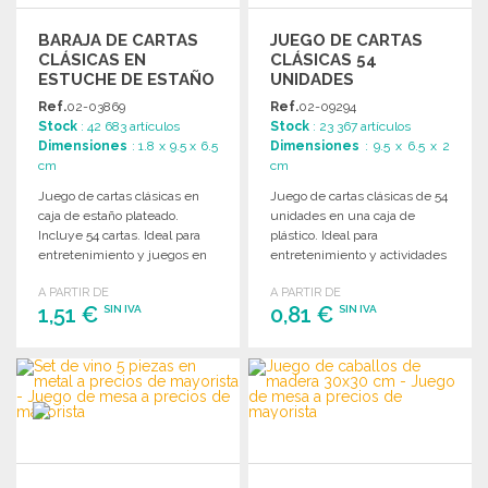
BARAJA DE CARTAS
JUEGO DE CARTAS
CLÁSICAS EN
CLÁSICAS 54
ESTUCHE DE ESTAÑO
UNIDADES
Ref.
02-03869
Ref.
02-09294
Stock
: 42 683 artículos
Stock
: 23 367 artículos
Dimensiones
: 1.8 x 9.5 x 6.5
Dimensiones
: 9.5 x 6.5 x 2
cm
cm
Juego de cartas clásicas en
Juego de cartas clásicas de 54
caja de estaño plateado.
unidades en una caja de
Incluye 54 cartas. Ideal para
plástico. Ideal para
entretenimiento y juegos en
entretenimiento y actividades
grupo.
sociales.
A PARTIR DE
A PARTIR DE
1,51 €
0,81 €
SIN IVA
SIN IVA
PEDIR
PEDIR
Solicitar un presupuesto
Solicitar un presupuesto