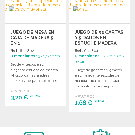
Solicitar un presupuesto
JUEGO DE MESA EN
JUEGO DE 52 CARTAS
CAJA DE MADERA 5
Y 5 DADOS EN
EN 1
ESTUCHE MADERA
Ref.
16-24802
Ref.
16-24804
Dimensiones
: 3 x 17 x 16 cm
Dimensiones
: 4.4 x 10.6 x
9.5 cm
Set de 5 juegos en un
elegante estuche de madera:
Juego de 52 cartas y 5 dados
Mikado, damas, ajedrez,
en un elegante estuche de
dominó y pequeños caballos.
madera, ideal para disfrutar
Ideal para entretenimiento.
en familia o con amigos.
A PARTIR DE
3,20 €
SIN IVA
A PARTIR DE
1,68 €
SIN IVA
PEDIR
PEDIR
Solicitar un presupuesto
Solicitar un presupuesto