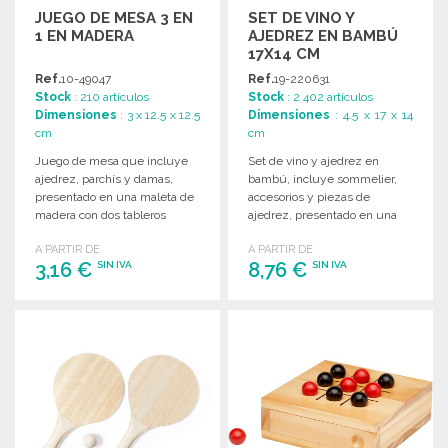
JUEGO DE MESA 3 EN
SET DE VINO Y
1 EN MADERA
AJEDREZ EN BAMBÚ
17X14 CM
Ref.
10-49047
Ref.
19-220631
Stock
: 210 artículos
Stock
: 2 402 artículos
Dimensiones
: 3 x 12.5 x 12.5
Dimensiones
: 4.5 x 17 x 14
cm
cm
Juego de mesa que incluye
Set de vino y ajedrez en
ajedrez, parchís y damas,
bambú, incluye sommelier,
presentado en una maleta de
accesorios y piezas de
madera con dos tableros
ajedrez, presentado en una
deslizantes.
elegante caja.
A PARTIR DE
A PARTIR DE
3,16 €
8,76 €
SIN IVA
SIN IVA
PEDIR
PEDIR
Solicitar un presupuesto
Solicitar un presupuesto