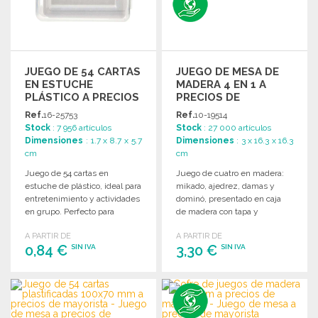
JUEGO DE 54 CARTAS
JUEGO DE MESA DE
EN ESTUCHE
MADERA 4 EN 1 A
PLÁSTICO A PRECIOS
PRECIOS DE
DE MAYORISTA
MAYORISTA
Ref.
16-25753
Ref.
10-19514
Stock
: 7 956 artículos
Stock
: 27 000 artículos
Dimensiones
: 1.7 x 8.7 x 5.7
Dimensiones
: 3 x 16.3 x 16.3
cm
cm
Juego de 54 cartas en
Juego de cuatro en madera:
estuche de plástico, ideal para
mikado, ajedrez, damas y
entretenimiento y actividades
dominó, presentado en caja
en grupo. Perfecto para
de madera con tapa y
cualquier ocasión.
superficie lisa para marcar.
A PARTIR DE
A PARTIR DE
0,84 €
3,30 €
SIN IVA
SIN IVA
PEDIR
PEDIR
Solicitar un presupuesto
Solicitar un presupuesto