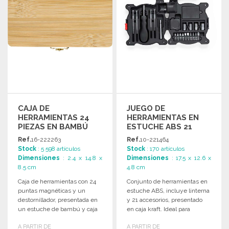
CAJA DE
JUEGO DE
HERRAMIENTAS 24
HERRAMIENTAS EN
PIEZAS EN BAMBÚ
ESTUCHE ABS 21
PIEZAS
Ref.
16-222263
Ref.
10-221464
Stock
: 5 598 artículos
Stock
: 170 artículos
Dimensiones
: 2.4 x 14.8 x
Dimensiones
: 17.5 x 12.6 x
8.5 cm
4.8 cm
Caja de herramientas con 24
Conjunto de herramientas en
puntas magnéticas y un
estuche ABS, incluye linterna
destornillador, presentada en
y 21 accesorios, presentado
un estuche de bambú y caja
en caja kraft. Ideal para
kraft.
trabajos de precisión.
A PARTIR DE
A PARTIR DE