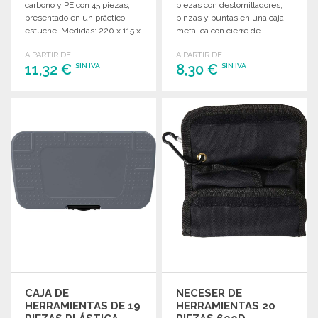
carbono y PE con 45 piezas,
piezas con destornilladores,
presentado en un práctico
pinzas y puntas en una caja
estuche. Medidas: 220 x 115 x
metálica con cierre de
55 mm.
cremallera.
A PARTIR DE
A PARTIR DE
11,32 €
8,30 €
SIN IVA
SIN IVA
PEDIR
PEDIR
Solicitar un presupuesto
Solicitar un presupuesto
CAJA DE
NECESER DE
HERRAMIENTAS DE 19
HERRAMIENTAS 20