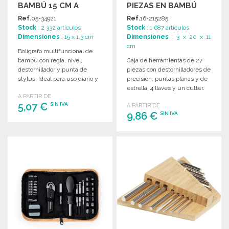
BAMBÚ 15 CM A
PIEZAS EN BAMBÚ
PRECIOS DE
Ref.
05-34921
Ref.
16-215285
MAYORISTA
Stock
: 2 332 artículos
Stock
: 1 687 artículos
Dimensiones
: 15 x 1.3 cm
Dimensiones
: 3 x 20 x 11
cm
Bolígrafo multifuncional de
bambú con regla, nivel,
Caja de herramientas de 27
destornillador y punta de
piezas con destornilladores de
stylus. Ideal para uso diario y
precisión, puntas planas y de
práctico.
estrella, 4 llaves y un cutter.
A PARTIR DE
5,07 €
SIN IVA
A PARTIR DE
9,86 €
SIN IVA
PEDIR
PEDIR
Solicitar un presupuesto
Solicitar un presupuesto