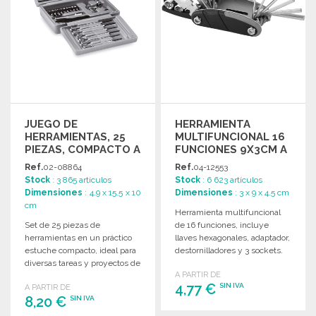
JUEGO DE
HERRAMIENTA
HERRAMIENTAS, 25
MULTIFUNCIONAL 16
PIEZAS, COMPACTO A
FUNCIONES 9X3CM A
PRECIOS DE
PRECIOS DE
Ref.
02-08864
Ref.
04-12553
MAYORISTA
MAYORISTA
Stock
: 3 865 artículos
Stock
: 6 623 artículos
Dimensiones
: 4.9 x 15.5 x 10
Dimensiones
: 3 x 9 x 4.5 cm
cm
Herramienta multifuncional
Set de 25 piezas de
de 16 funciones, incluye
herramientas en un práctico
llaves hexagonales, adaptador,
estuche compacto, ideal para
destornilladores y 3 sockets.
diversas tareas y proyectos de
Presentada en elegante
A PARTIR DE
bricolaje.
estuche.
4,77 €
SIN IVA
A PARTIR DE
8,20 €
SIN IVA