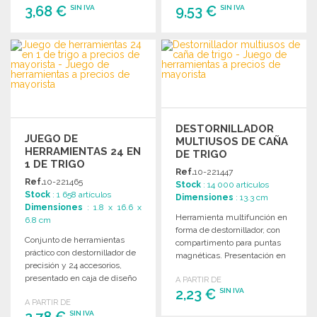
3,68 €
9,53 €
SIN IVA
SIN IVA
PEDIR
PEDIR
Solicitar un presupuesto
Solicitar un presupuesto
DESTORNILLADOR
JUEGO DE
MULTIUSOS DE CAÑA
HERRAMIENTAS 24 EN
DE TRIGO
1 DE TRIGO
Ref.
10-221447
Ref.
10-221465
Stock
: 14 000 artículos
Stock
: 1 658 artículos
Dimensiones
: 13.3 cm
Dimensiones
: 1.8 x 16.6 x
Herramienta multifunción en
6.8 cm
forma de destornillador, con
Conjunto de herramientas
compartimento para puntas
práctico con destornillador de
magnéticas. Presentación en
precisión y 24 accesorios,
caja de diseño kraft.
presentado en caja de diseño
A PARTIR DE
kraft.
2,23 €
SIN IVA
A PARTIR DE
SIN IVA