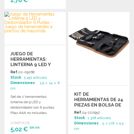
2,78 €
PEDIR
Solicitar un presupuesto
PEDIR
Solicitar un presupuesto
JUEGO DE
HERRAMIENTAS:
LINTERNA 9 LED Y
DESTORNILLADOR 6
Ref.
02-09268
PUNTAS
Stock
: 5 452 artículos
Dimensiones
: 3.9 x 14 x 8
cm
KIT DE
Set de 2 herramientas:
HERRAMIENTAS DE 24
linterna de 9 LED y
PIEZAS EN BOLSA DE
destornillador con 6 puntas.
CORCHO A PRECIOS
Ref.
04-220952
Pilas AAA no incluidas,
DE MAYORISTA
Stock
: 1 308 artículos
presentado en caja negra.
Dimensiones
: 5 x 17.8 x 9.5
A PARTIR DE
5,02 €
SIN IVA
cm