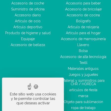
Accesorio de coche
Accesorio para beber
Suministro de oficina
Accesorio de bricolaje
Accesorio diario
Accesorio de cocina
Artículo de ocio
Bolígrafo
Artículo deportivo
Artículo de relojería
Producto de higiene y salud
Artículo para el hogar
Equipaje
Accesorio de marroquinería
Accesorio de belleza
Llavero
Bolsa
Accesorio de alta tecnología
Textil
Materiales antiguos
Juegos y juguetes
Material y suministros para
CHR / HORECA
artículos de fiesta
Este sitio web usa cookies
marca
y te permite controlar las
Objeto para sublimación
que deseas activar
ropa de trabajo