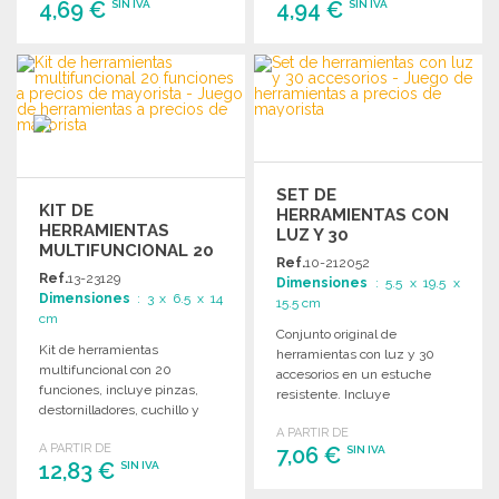
4,69 €
4,94 €
SIN IVA
SIN IVA
PEDIR
PEDIR
Solicitar un presupuesto
Solicitar un presupuesto
SET DE
KIT DE
HERRAMIENTAS CON
HERRAMIENTAS
LUZ Y 30
MULTIFUNCIONAL 20
ACCESORIOS
Ref.
10-212052
FUNCIONES
Ref.
13-23129
Dimensiones
: 5.5 x 19.5 x
Dimensiones
: 3 x 6.5 x 14
15.5 cm
cm
Conjunto original de
Kit de herramientas
herramientas con luz y 30
multifuncional con 20
accesorios en un estuche
funciones, incluye pinzas,
resistente. Incluye
destornilladores, cuchillo y
destornillador y múltiples
más, todo en un práctico
A PARTIR DE
herramientas de precisión.
A PARTIR DE
estuche.
7,06 €
SIN IVA
12,83 €
SIN IVA