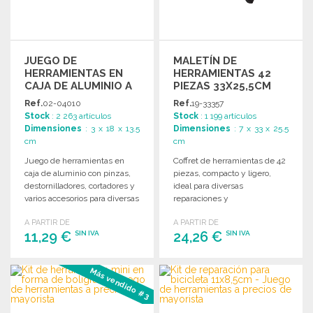
JUEGO DE
MALETÍN DE
HERRAMIENTAS EN
HERRAMIENTAS 42
CAJA DE ALUMINIO A
PIEZAS 33X25,5CM
PRECIOS DE
Ref.
02-04010
Ref.
19-33357
MAYORISTA
Stock
: 2 263 artículos
Stock
: 1 199 artículos
Dimensiones
: 3 x 18 x 13.5
Dimensiones
: 7 x 33 x 25.5
cm
cm
Juego de herramientas en
Coffret de herramientas de 42
caja de aluminio con pinzas,
piezas, compacto y ligero,
destornilladores, cortadores y
ideal para diversas
varios accesorios para diversas
reparaciones y
tareas.
mantenimiento en el hogar o
A PARTIR DE
A PARTIR DE
taller.
11,29 €
24,26 €
SIN IVA
SIN IVA
PEDIR
PEDIR
Más vendido #3
Solicitar un presupuesto
Solicitar un presupuesto