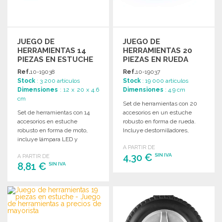
JUEGO DE
JUEGO DE
HERRAMIENTAS 14
HERRAMIENTAS 20
PIEZAS EN ESTUCHE
PIEZAS EN RUEDA
MOTO
Ref.
10-19038
Ref.
10-19037
Stock
: 3 200 artículos
Stock
: 19 000 artículos
Dimensiones
: 12 x 20 x 4.6
Dimensiones
: 4.9 cm
cm
Set de herramientas con 20
Set de herramientas con 14
accesorios en un estuche
accesorios en estuche
robusto en forma de rueda.
robusto en forma de moto,
Incluye destornilladores,
incluye lámpara LED y
llaves y cutter.
A PARTIR DE
diferentes herramientas de
4,30 €
SIN IVA
A PARTIR DE
precisión.
8,81 €
SIN IVA
PEDIR
PEDIR
Solicitar un presupuesto
Solicitar un presupuesto