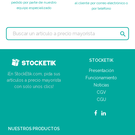
pedido por parte de nuestro
al cliente por correo electrónico o
equipo especializado
por teléfono

STOCKETIK
Presentación
¡En StockEtik.com, pida sus
Funcionamiento
artículos a precio mayorista
Noticias
con solo unos clics!
CGV
CGU
NUESTROS PRODUCTOS