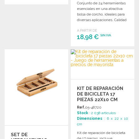
Conjunto de 24 herramientas
esenciales en una atractiva
PEDIR
bolsa de corcho, ideales para
Solicitar un presupuesto
diversas aplicaciones. Calidad
y rendimiento garantizados.
A PARTIR DE
18,98 €
SIN IVA
PEDIR
Solicitar un presupuesto
KIT DE REPARACIÓN
DE BICICLETA 17
PIEZAS 22X10 CM
Ref.
05-48720
Stock
: 2 038 artículos
Dimensiones
: 6 x 22 x 10
cm
Kit de reparación de bicicleta
SET DE
de 17 piezas, incluye