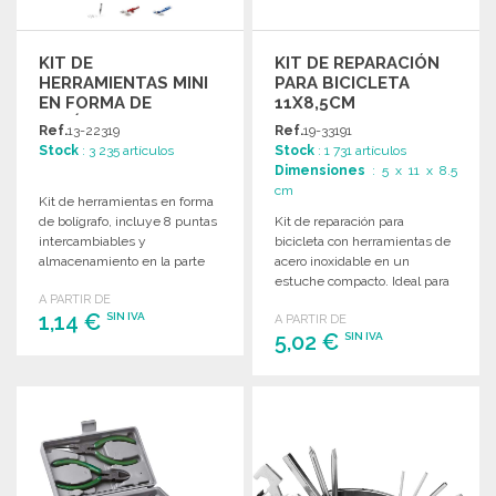
KIT DE
KIT DE REPARACIÓN
HERRAMIENTAS MINI
PARA BICICLETA
EN FORMA DE
11X8,5CM
BOLÍGRAFO
Ref.
13-22319
Ref.
19-33191
Stock
: 3 235 artículos
Stock
: 1 731 artículos
Dimensiones
: 5 x 11 x 8.5
cm
Kit de herramientas en forma
de bolígrafo, incluye 8 puntas
Kit de reparación para
intercambiables y
bicicleta con herramientas de
almacenamiento en la parte
acero inoxidable en un
superior. Tamaño: ø16 x 109
estuche compacto. Ideal para
A PARTIR DE
mm.
cualquier ciclista.
1,14 €
SIN IVA
A PARTIR DE
5,02 €
SIN IVA
PEDIR
PEDIR
Solicitar un presupuesto
Solicitar un presupuesto