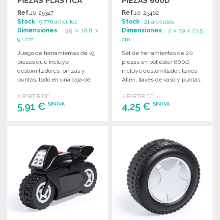
PIEZAS PLÁSTICA
PIEZAS 600D
Ref.
16-25347
Ref.
16-25462
Stock
: 9 776 artículos
Stock
: 21 artículos
Dimensiones
: 3.9 x 16.8 x
Dimensiones
: 2 x 29 x 23.5
9.1 cm
cm
Juego de herramientas de 19
Set de herramientas de 20
piezas que incluye
piezas en poliéster 600D,
destornilladores, pinzas y
incluye destornillador, llaves
puntas, todo en una caja de
Allen, llaves de vaso y puntas.
plástico.
A PARTIR DE
A PARTIR DE
5,91 €
4,25 €
SIN IVA
SIN IVA
PEDIR
PEDIR
Solicitar un presupuesto
Solicitar un presupuesto