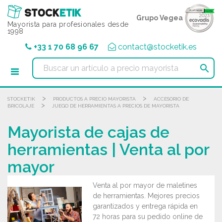
Panel de gestión de cookies
Grupo Vegea
Mayorista para profesionales desde
1998
+33 1 70 68 96 67
contact@stocketik.es

>
>
STOCKETIK
PRODUCTOS A PRECIO MAYORISTA
ACCESORIO DE
>
BRICOLAJE
JUEGO DE HERRAMIENTAS A PRECIOS DE MAYORISTA
Mayorista de cajas de
herramientas | Venta al por
mayor
Venta al por mayor de maletines
de herramientas. Mejores precios
garantizados y entrega rápida en
72 horas para su pedido online de