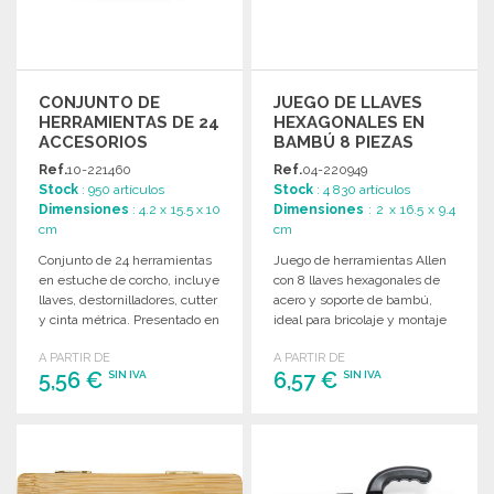
CONJUNTO DE
JUEGO DE LLAVES
HERRAMIENTAS DE 24
HEXAGONALES EN
ACCESORIOS
BAMBÚ 8 PIEZAS
Ref.
10-221460
Ref.
04-220949
Stock
: 950 artículos
Stock
: 4 830 artículos
Dimensiones
: 4.2 x 15.5 x 10
Dimensiones
: 2 x 16.5 x 9.4
cm
cm
Conjunto de 24 herramientas
Juego de herramientas Allen
en estuche de corcho, incluye
con 8 llaves hexagonales de
llaves, destornilladores, cutter
acero y soporte de bambú,
y cinta métrica. Presentado en
ideal para bricolaje y montaje
caja kraft.
de muebles.
A PARTIR DE
A PARTIR DE
5,56 €
6,57 €
SIN IVA
SIN IVA
PEDIR
PEDIR
Solicitar un presupuesto
Solicitar un presupuesto