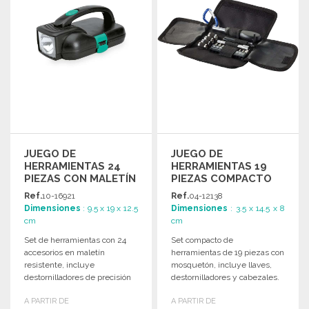
JUEGO DE
JUEGO DE
HERRAMIENTAS 24
HERRAMIENTAS 19
PIEZAS CON MALETÍN
PIEZAS COMPACTO
A PRECIOS DE
14,5 CM
Ref.
10-16921
Ref.
04-12138
MAYORISTA
Dimensiones
: 9.5 x 19 x 12.5
Dimensiones
: 3.5 x 14.5 x 8
cm
cm
Set de herramientas con 24
Set compacto de
accesorios en maletín
herramientas de 19 piezas con
resistente, incluye
mosquetón, incluye llaves,
destornilladores de precisión
destornilladores y cabezales.
y linterna LED integrada.
Dimensiones: 14,5 x 3,5 x 8
A PARTIR DE
A PARTIR DE
cm.