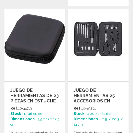
PEDIR
Solicitar un presupuesto
JUEGO DE
JUEGO DE
HERRAMIENTAS DE 23
HERRAMIENTAS 25
PIEZAS EN ESTUCHE
ACCESORIOS EN
PU A PRECIOS DE
ESTUCHE A PRECIOS
Ref.
16-44719
Ref.
10-49261
MAYORISTA
DE MAYORISTA
Stock
: 12 artículos
Stock
: 4 000 artículos
Dimensiones
: 3.5 x 17 x 12.5
Dimensiones
: 2.9 x 20.3 x
cm
14 cm
Juego de herramientas de 23
Conjunto de herramientas con