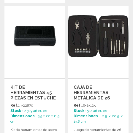
PEDIR
PEDIR
Solicitar un presupuesto
Solicitar un presupuesto
KIT DE
CAJA DE
HERRAMIENTAS 45
HERRAMIENTAS
PIEZAS EN ESTUCHE
METÁLICA DE 26
220X115 MM
PIEZAS
Ref.
13-22870
Ref.
16-25125
Stock
: 2 329 artículos
Stock
: 544 artículos
Dimensiones
: 5.5 x 22 x 11.5
Dimensiones
: 2.9 x 20.5 x
cm
13.8 cm
Kit de herramientas de acero
Juego de herramientas de 26