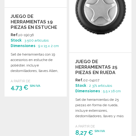
JUEGO DE
HERRAMIENTAS 19
PIEZAS EN ESTUCHE
Ref.
10-19036
Stock
: 3 500 artículos
Dimensiones
: 9 x 15 x 2 cm
Set de herramientas con 19
accesorios en estuche de
JUEGO DE
poliéster, incluye
HERRAMIENTAS 25
destornilladores, llaves Allen,
PIEZAS EN RUEDA
y abrebotellas. Ideal para
Ref.
02-04107
A PARTIR DE
diversas reparaciones.
Stock
: 2 371 artículos
4,73 €
SIN IVA
Dimensiones
: 5.5 x 16 cm
Set de herramientas de 25
PEDIR
piezas en forma de rueda,
Solicitar un presupuesto
incluye extensores,
destornilladores, llaves y más
para bricolaje.
A PARTIR DE
8,27 €
SIN IVA