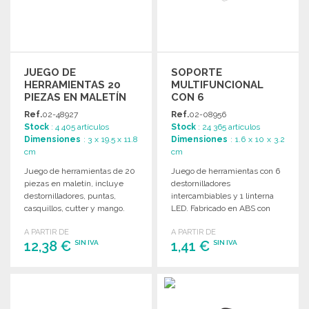
JUEGO DE
SOPORTE
HERRAMIENTAS 20
MULTIFUNCIONAL
PIEZAS EN MALETÍN
CON 6
DESTORNILLADORES
Ref.
02-48927
Ref.
02-08956
Y LINTERNA
Stock
: 4 405 artículos
Stock
: 24 365 artículos
Dimensiones
: 3 x 19.5 x 11.8
Dimensiones
: 1.6 x 10 x 3.2
cm
cm
Juego de herramientas de 20
Juego de herramientas con 6
piezas en maletín, incluye
destornilladores
destornilladores, puntas,
intercambiables y 1 linterna
casquillos, cutter y mango.
LED. Fabricado en ABS con
Ideal para trabajos variados.
acabado metálico. Incluye 3
A PARTIR DE
A PARTIR DE
pilas.
12,38 €
1,41 €
SIN IVA
SIN IVA
PEDIR
PEDIR
Solicitar un presupuesto
Solicitar un presupuesto