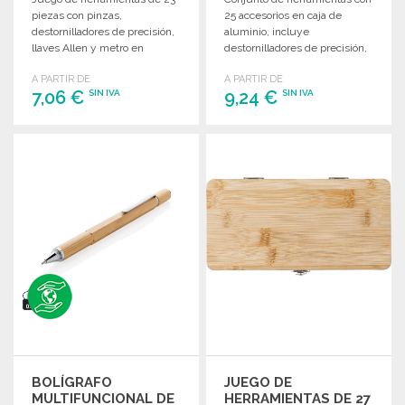
piezas con pinzas,
25 accesorios en caja de
destornilladores de precisión,
aluminio, incluye
llaves Allen y metro en
destornilladores de precisión,
estuche con cremallera.
manguito multifuncional y
A PARTIR DE
A PARTIR DE
pinzas.
7,06 €
9,24 €
SIN IVA
SIN IVA
PEDIR
PEDIR
Solicitar un presupuesto
Solicitar un presupuesto
BOLÍGRAFO
JUEGO DE
MULTIFUNCIONAL DE
HERRAMIENTAS DE 27