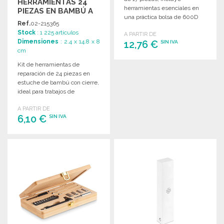
HERRAMIENTAS 24
herramientas esenciales en
PIEZAS EN BAMBÚ A
una práctica bolsa de 600D
PRECIOS DE
Ref.
02-215365
para facilitar reparaciones.
MAYORISTA
Stock
: 1 225 artículos
A PARTIR DE
Dimensiones
: 2.4 x 14.8 x 8
12,76 €
SIN IVA
cm
Kit de herramientas de
PEDIR
reparación de 24 piezas en
Solicitar un presupuesto
estuche de bambú con cierre,
ideal para trabajos de
precisión.
A PARTIR DE
6,10 €
SIN IVA
PEDIR
Solicitar un presupuesto